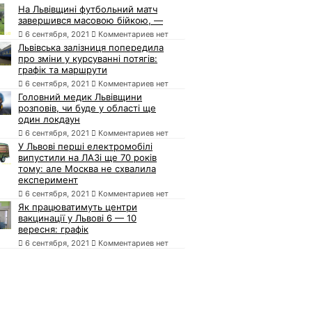
На Львівщині футбольний матч
завершився масовою бійкою, —
6 сентября, 2021
Комментариев нет
Львівська залізниця попередила
про зміни у курсуванні потягів:
графік та маршрути
6 сентября, 2021
Комментариев нет
Головний медик Львівщини
розповів, чи буде у області ще
один локдаун
6 сентября, 2021
Комментариев нет
У Львові перші електромобілі
випустили на ЛАЗі ще 70 років
тому: але Москва не схвалила
експеримент
6 сентября, 2021
Комментариев нет
Як працюватимуть центри
вакцинації у Львові 6 — 10
вересня: графік
6 сентября, 2021
Комментариев нет