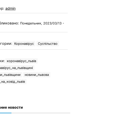
ор:
admin
бликовано:
Понедельник, 2023/03/13 -
гории:
Коронавірус
Суспільство
ки:
коронавірус_львів
авірус_на_львівщині
ни_львівщини
новини_львова
_на_ковід_львів
ние новости