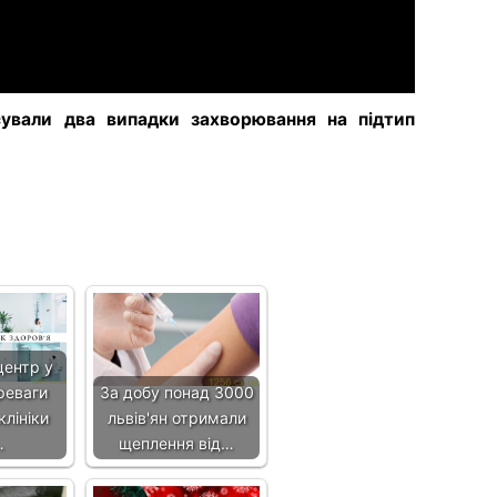
сували два випадки захворювання на підтип
центр у
реваги
За добу понад 3000
клініки
львів'ян отримали
…
щеплення від…