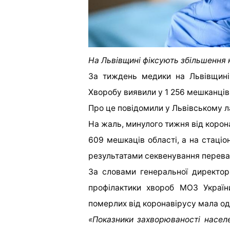
На Львівщині фіксують збільшення к
За тиждень медики на Львівщині
Хворобу виявили у 1 256 мешканців
Про це повідомили у Львівському 
На жаль, минулого тижня від корон
609 мешкаців області, а на стаціо
результатами секвенування переваж
За словами
генеральної директор
профілактики хвороб МОЗ Україн
померлих від коронавірусу мала од
«Показники захворюваності насел