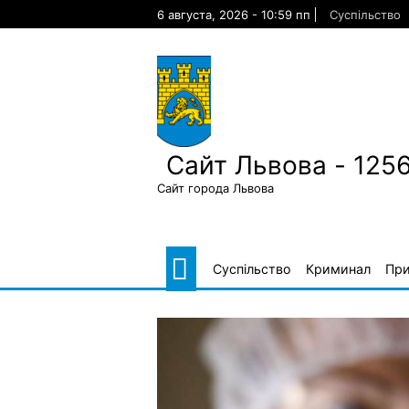
Skip
6 августа, 2026 - 10:59 пп
Суспільство
to
content
Сайт Львова - 125
Сайт города Львова
Суспільство
Криминал
Пр