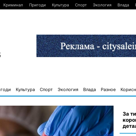
Криминал
Пригоди
Культура
Спорт
Экология
Влада
6
игоди
Культура
Спорт
Экология
Влада
Разное
Корисн
За т
коро
дета