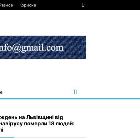
Разное
Корисне
е
иждень на Львівщині від
навірусу померли 18 людей:
лі