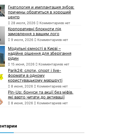
Гнатология и имплантация зубов:
причины обратиться в хороший
центр
28 июля, 2026
Комментариев нет
Корпоративні блокноти під
замовлення з вашим лого
9 июля, 2026
Комментариев нет
Модульні ємності в Києві –
надійне рішення для зберігання
рідин
15 июня, 2026
Комментариев нет
Parik24: слоти, спорт і live-
формати в одному
користувацькому маршруті
8 июня, 2026
Комментариев нет
Pin-Up: бонуси та акції без міфів,
які варто читати до активації
8 июня, 2026
Комментариев нет
ентарии