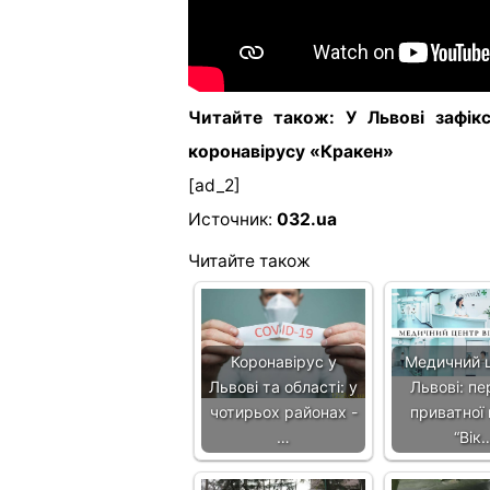
Читайте також: У Львові зафік
коронавірусу «Кракен»
[ad_2]
Источник:
032.ua
Читайте також
Коронавірус у
Медичний 
Львові та області: у
Львові: пе
чотирьох районах -
приватної 
…
“Вік