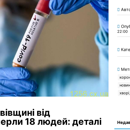
Авт
Опу
22:00
Кате
Мет
корон
нови
хворі
вівщині від
ерли 18 людей: деталі
Недав