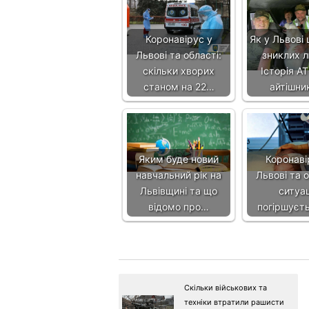
Коронавірус у
Як у Львові
Львові та області:
зниклих 
скільки хворих
Історія А
станом на 22…
айтішни
Яким буде новий
Коронаві
навчальний рік на
Львові та о
Львівщині та що
ситуац
відомо про…
погіршуєть
Скільки військових та
техніки втратили рашисти