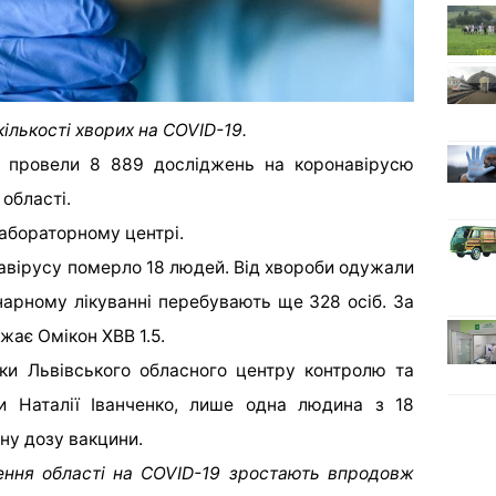
ількості хворих на COVID-19.
 провели 8 889 досліджень на коронавірусю
 області.
лабораторному центрі.
авірусу померло 18 людей. Від хвороби одужали
нарному лікуванні перебувають ще 328 осіб. За
ає Омікон ХВВ 1.5.
ки Львівського обласного центру контролю та
и Наталії Іванченко, лише одна людина з 18
ну дозу вакцини.
ення області на COVID-19 зростають впродовж