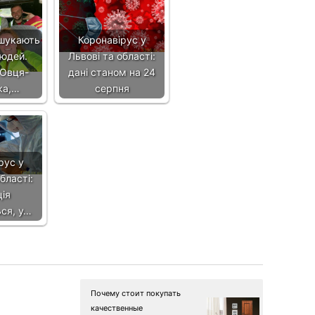
 шукають
Коронавірус у
людей.
Львові та області:
ТОвця-
дані станом на 24
ка,…
серпня
рус у
бласті:
ія
ся, у…
Почему стоит покупать
качественные