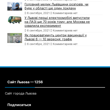
Головний медик Львівщини розповів, чи
буде у області ще один локдаун
6 сентября, 2021
Комментариев нет
У Львові перші електромобілі випустили
на ЛАЗі ще 70 років тому: але Москва не
схвалила експеримент
6 сентября, 2021
Комментариев нет
Як працюватимуть центри вакцинації у
Львові 6 — 10 вересня: графік
6 сентября, 2021
Комментариев нет
Сайт Львова — 1256
Сайт города Львова
Подписаться