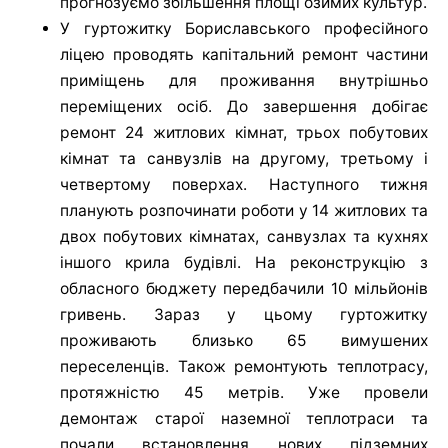
прогнозуємо збільшення площі озимих культур.
У гуртожитку Бориславського професійного
ліцею проводять капітальний ремонт частини
приміщень для проживання внутрішньо
переміщених осіб. До завершення добігає
ремонт 24 житлових кімнат, трьох побутових
кімнат та санвузлів на другому, третьому і
четвертому поверхах. Наступного тижня
планують розпочинати роботи у 14 житлових та
двох побутових кімнатах, санвузлах та кухнях
іншого крила будівлі. На реконструкцію з
обласного бюджету передбачили 10 мільйонів
гривень. Зараз у цьому гуртожитку
проживають близько 65 вимушених
переселенців. Також ремонтують теплотрасу,
протяжністю 45 метрів. Уже провели
демонтаж старої наземної теплотраси та
почали встановлення нових підземних