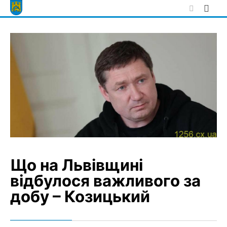
Skip
to
content
Що на Львівщині
відбулося важливого за
добу – Козицький