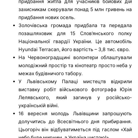
придбання житла для учасників бойових дій
захисникам скерували понад 5 млн гривень на
придбання нових осель.
Золочівська громада придбала та передала
позашляховик для 15 Слов’янського полку
Національної гвардії України. Це автомобіль
Hyundai Terracan, його вартість – 3,8 тис. євро.
На Червоноградщині волонтери облаштували
молодіжний простір та кінотеатр просто неба у
межах будівничого табору.
У Львівському Палаці мистецтв відкрили
виставку робіт військового фотографа Юрія
Лелявського, який загинув у російсько-
українській війні.
16 вересня молодь Львівщини запрошують
долучитись до Всесвітнього дня прибирання.
Цьогоріч він відбуватиметься під гаслом «Хай
небо буде мирним, а Україна чистою!»