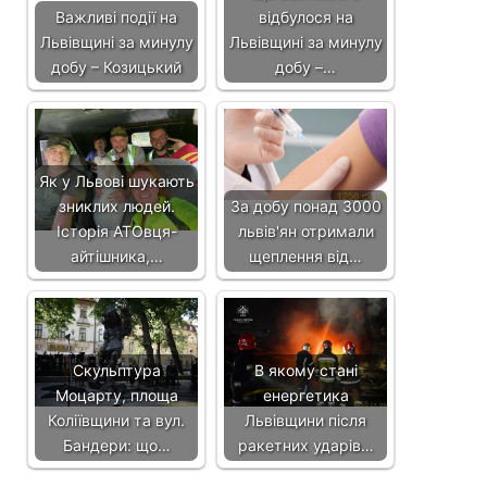
Важливі події на
відбулося на
Львівщині за минулу
Львівщині за минулу
добу – Козицький
добу –…
Як у Львові шукають
зниклих людей.
За добу понад 3000
Історія АТОвця-
львів'ян отримали
айтішника,…
щеплення від…
Скульптура
В якому стані
Моцарту, площа
енергетика
Коліївщини та вул.
Львівщини після
Бандери: що…
ракетних ударів…