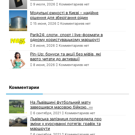
9 июля, 2026
Комментариев нет
Модульні ємності в Києві – надійне
рішення для зберігання рідин
15 июня, 2026
Комментариев нет
Parik24: слоти, спорт і live-формати в
одному користувацькому маршруті
8 июня, 2026
Комментариев нет
Pin-Up: бонуси та акції без міфів, які
варто читати до активації
8 июня, 2026
Комментариев нет
Комментарии
На Львівщині футбольний матч
завершився масовою бійкою, —
6 сентября, 2021
Комментариев нет
Львівська залізниця попередила про
зміни у курсуванні потягів: графік та
маршрути
6 сентября, 2021
Комментариев нет