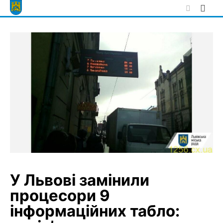
Skip
to
content
У Львові замінили
процесори 9
інформаційних табло: