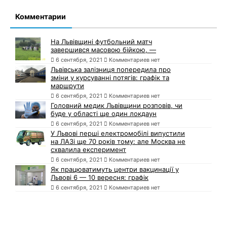
Комментарии
На Львівщині футбольний матч
завершився масовою бійкою, —
6 сентября, 2021
Комментариев нет
Львівська залізниця попередила про
зміни у курсуванні потягів: графік та
маршрути
6 сентября, 2021
Комментариев нет
Головний медик Львівщини розповів, чи
буде у області ще один локдаун
6 сентября, 2021
Комментариев нет
У Львові перші електромобілі випустили
на ЛАЗі ще 70 років тому: але Москва не
схвалила експеримент
6 сентября, 2021
Комментариев нет
Як працюватимуть центри вакцинації у
Львові 6 — 10 вересня: графік
6 сентября, 2021
Комментариев нет