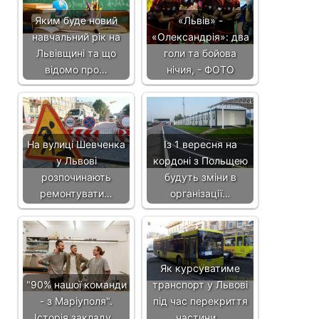
Яким буде новий
«Львів» -
навчальний рік на
«Олександрія»: два
Львівщині та що
голи та бойова
відомо про…
нічия, - ФОТО
На вулиці Шевченка
Із 1 вересня на
у Львові
кордоні з Польщею
розпочинають
будуть зміни в
ремонтувати…
організації…
Як курсуватиме
"90% нашої команди
транспорт у Львові
- з Маріуполя".
під час перекриття
Історія закладу…
частини…