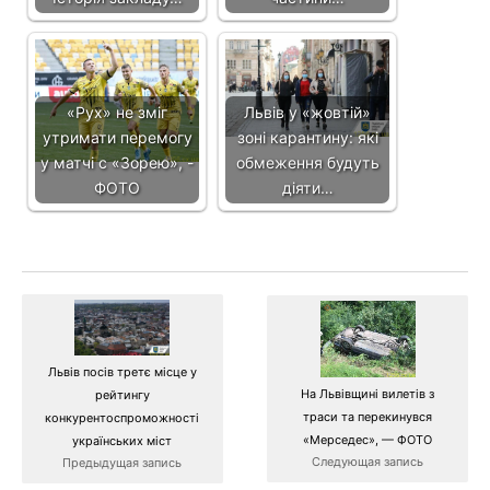
«Рух» не зміг
Львів у «жовтій»
утримати перемогу
зоні карантину: які
у матчі с «Зорею», -
обмеження будуть
ФОТО
діяти…
Львів посів третє місце у
На Львівщині вилетів з
рейтингу
траси та перекинувся
конкурентоспроможності
«Мерседес», — ФОТО
українських міст
Следующая запись
Предыдущая запись