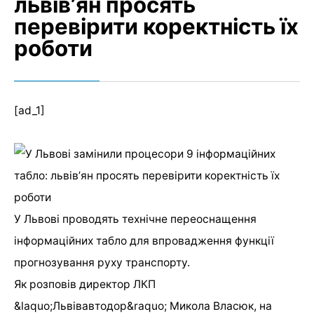
львівʼян просять
перевірити коректність їх
роботи
[ad_1]
У Львові проводять технічне переоснащення
інформаційних табло для впровадження функції
прогнозування руху транспорту.
Як розповів директор ЛКП
&laquo;Львівавтодор&raquo; Микола Власюк, на