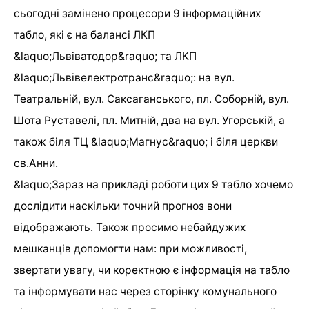
сьогодні замінено процесори 9 інформаційних
табло, які є на балансі ЛКП
&laquo;Львіватодор&raquo; та ЛКП
&laquo;Львівелектротранс&raquo;: на вул.
Театральній, вул. Саксаганського, пл. Соборній, вул.
Шота Руставелі, пл. Митній, два на вул. Угорській, а
також біля ТЦ &laquo;Магнус&raquo; і біля церкви
св.Анни.
&laquo;Зараз на прикладі роботи цих 9 табло хочемо
дослідити наскільки точний прогноз вони
відображають. Також просимо небайдужих
мешканців допомогти нам: при можливості,
звертати увагу, чи коректною є інформація на табло
та інформувати нас через сторінку комунального