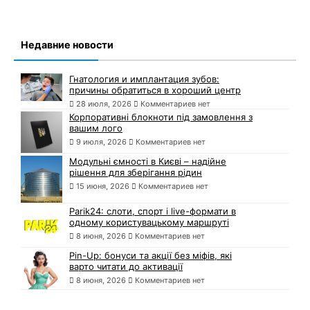
Недавние новости
Гнатология и имплантация зубов:
причины обратиться в хороший центр
28 июля, 2026
Комментариев нет
Корпоративні блокноти під замовлення з
вашим лого
9 июля, 2026
Комментариев нет
Модульні ємності в Києві – надійне
рішення для зберігання рідин
15 июня, 2026
Комментариев нет
Parik24: слоти, спорт і live-формати в
одному користувацькому маршруті
8 июня, 2026
Комментариев нет
Pin-Up: бонуси та акції без міфів, які
варто читати до активації
8 июня, 2026
Комментариев нет