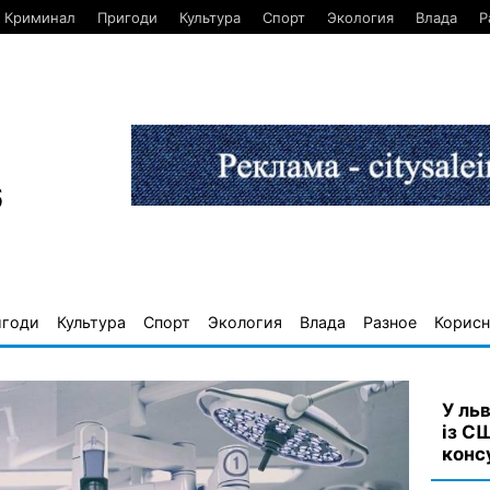
Криминал
Пригоди
Культура
Спорт
Экология
Влада
Р
6
игоди
Культура
Спорт
Экология
Влада
Разное
Корисн
У льв
із С
конс