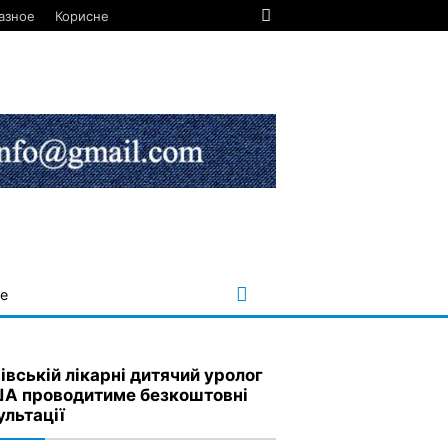
азное
Корисне
е
івській лікарні дитячий уролог
ША проводитиме безкоштовні
ультації