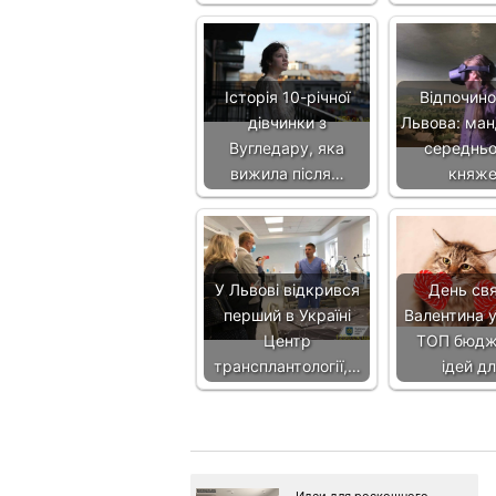
Історія 10-річної
Відпочино
дівчинки з
Львова: ман
Вугледару, яка
середньо
вижила після…
княж
У Львові відкрився
День св
перший в Україні
Валентина у
Центр
ТОП бюдж
трансплантології,…
ідей д
Идеи для роскошного