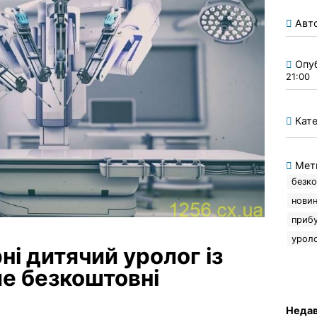
Авт
Опу
21:00
Кате
Мет
безко
новин
приб
уроло
рні дитячий уролог із
е безкоштовні
Недав