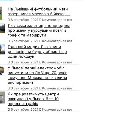
На Львівщині футбольний матч
завершився масовою бійкою, —
6 сентября, 2021
Комментариев нет
Львівська залізниця попередила
про зміни у курсуванні потягів:
графік та маршрути
6 сентября, 2021
Комментариев нет
Головний медик Львівщини
розповів, чи буде у області ще
один локдаун
6 сентября, 2021
Комментариев нет
У Львові перші електромобілі
випустили на ЛАЗі ще 70 років
тому: але Москва не схвалила
експеримент
6 сентября, 2021
Комментариев нет
Як працюватимуть центри
вакцинації у Львові 6 — 10
вересня: графік
6 сентября, 2021
Комментариев нет