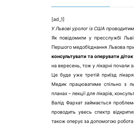
[ad_1]
У Львові уролог із США проводитим
Як повідомили у пресслужбі Льві
Першого медоб’єднання Львова при
консультувати та оперувати діток
на вересень, тож у лікарні почали 
Це буде уже третій приїзд лікаря
Медик працюватиме спільно з ль
планах – лекції для лікарів, консуль
Валід Фархат займається проблема
проводить увесь спектр відкритих
також оперує за допомогою робота-