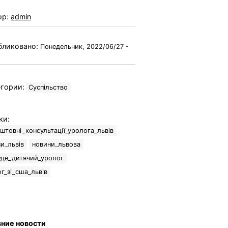
ор:
admin
бликовано:
Понедельник, 2022/06/27 -
гории:
Суспільство
ки:
штовні_консультації_уролога_львів
и_львів
новини_львова
уде_дитячий_уролог
г_зі_сша_львів
ние новости