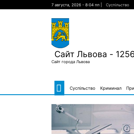
Skip
7 августа, 2026 - 8:04 пп
Суспільство
to
content
Сайт Львова - 125
Сайт города Львова
Суспільство
Криминал
Пр