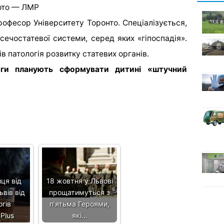
Фото — ЛМР
офесор Університету Торонто. Спеціалізується,
ечостатевої системи, серед яких «гіпоспадія».
 патологія розвитку статевих органів.
урги планують сформувати дитині «штучний
ця від
18 жовтня у Львові
вів від
прощатимуться з
гів
п’ятьма Героями,
Plus
які…