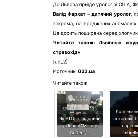
До Львова приїде уролог зі США, 
Валід Фархат – дитячий уролог,
пр
зокрема, на вроджених аномаліях с
Це досить поширена серед хлопчиків
Читайте також: Львівські хір
стравохід»
[ad_2]
Источник:
032.ua
Читайте також
Крапельни
Як АТОвці відкрили
алкоголю Ль
у Львові "Military
нарколо
Coffee",…
Umbrella