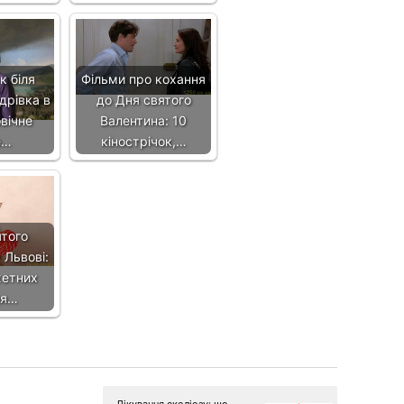
к біля
Фільми про кохання
дрівка в
до Дня святого
вічне
Валентина: 10
е…
кінострічок,…
ятого
 Львові:
етних
ля…
Лікування сколіозу: що