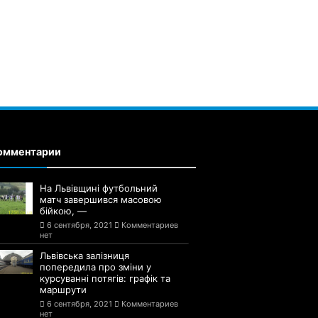
омментарии
На Львівщині футбольний
матч завершився масовою
бійкою, —
6 сентября, 2021
Комментариев
нет
Львівська залізниця
попередила про зміни у
курсуванні потягів: графік та
маршрути
6 сентября, 2021
Комментариев
нет