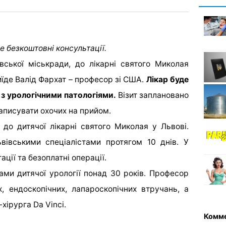
е безкоштовні консультації.
вської міськради, до лікарні святого Миколая
їде Валід Фархат – професор зі США.
Лікар буде
 з урологічними патологіями.
Візит заплановано
записувати охочих на прийом.
 до дитячої лікарні святого Миколая у Львові.
вівськими спеціалістами протягом 10 днів. У
тації та безоплатні операції.
ми дитячої урології понад 30 років. Професор
, ендоскопічних, лапароскопічних втручань, а
хірурга Da Vinci.
Комм