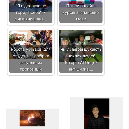
"Я підкорюю не
Плюси онлайн-
гори, а себе", -
курсів з іспанської
львів’янка, яка…
мови
Робота у Львові для
Як у Львові шукають
студентів: добірка
зниклих людей.
актуальних
Історія АТОвця-
пропозицій
айтішника,…