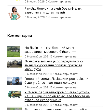
8 июня, 2026
Комментариев нет
Pin-Up: бонуси та акції без міфів, які
варто читати до активації
8 июня, 2026
Комментариев нет
Комментарии
На Львівщині футбольний матч
завершився масовою бійкою, —
6 сентября, 2021
Комментариев нет
Львівська залізниця попередила про
зміни у курсуванні потягів: графік та
маршрути
6 сентября, 2021
Комментариев нет
Головний медик Львівщини розповів, чи
буде у області ще один локдаун
6 сентября, 2021
Комментариев нет
У Львові перші електромобілі випустили
на ЛАЗі ще 70 років тому: але Москва не
схвалила експеримент
6 сентября, 2021
Комментариев нет
Як працюватимуть центри вакцинації у