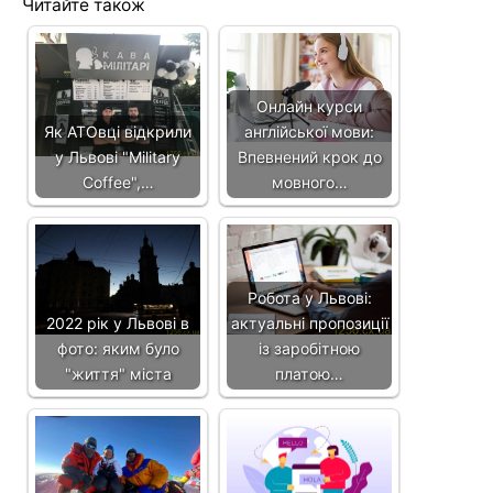
Читайте також
Онлайн курси
Як АТОвці відкрили
англійської мови:
у Львові "Military
Впевнений крок до
Coffee",…
мовного…
Робота у Львові:
2022 рік у Львові в
актуальні пропозиції
фото: яким було
із заробітною
"життя" міста
платою…