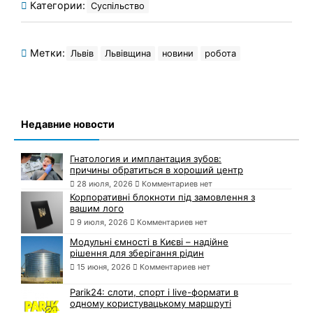
Категории:
Суспільство
Метки:
Львів
Львівщина
новини
робота
Недавние новости
Гнатология и имплантация зубов:
причины обратиться в хороший центр
28 июля, 2026
Комментариев нет
Корпоративні блокноти під замовлення з
вашим лого
9 июля, 2026
Комментариев нет
Модульні ємності в Києві – надійне
рішення для зберігання рідин
15 июня, 2026
Комментариев нет
Parik24: слоти, спорт і live-формати в
одному користувацькому маршруті