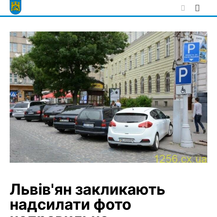
Skip
to
content
Львів'ян закликають
надсилати фото