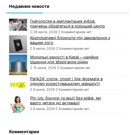
Недавние новости
Гнатология и имплантация зубов:
причины обратиться в хороший центр
28 июля, 2026
Комментариев нет
Корпоративні блокноти під замовлення з
вашим лого
9 июля, 2026
Комментариев нет
Модульні ємності в Києві – надійне
рішення для зберігання рідин
15 июня, 2026
Комментариев нет
Parik24: слоти, спорт і live-формати в
одному користувацькому маршруті
8 июня, 2026
Комментариев нет
Pin-Up: бонуси та акції без міфів, які
варто читати до активації
8 июня, 2026
Комментариев нет
Комментарии