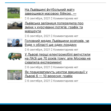
На Львівщині футбольний матч
завершився масовою бійкою, —
6 сентября, 2021
Комментариев нет
Львівська залізниця попередила про
зміни у курсуванні потягів: графік та
маршрути
6 сентября, 2021
Комментариев нет
Головний медик Львівщини розповів, чи
буде у області ще один локдаун
6 сентября, 2021
Комментариев нет
У Львові перші електромобілі випустили
на ЛАЗі ще 70 років тому: але Москва не
схвалила експеримент
6 сентября, 2021
Комментариев нет
Як працюватимуть центри вакцинації у
Львові 6 — 10 вересня: графік
6 сентября, 2021
Комментариев нет