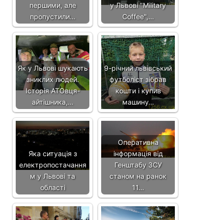
першими, але
у Львові "Military
пропустили…
Coffee",…
Як у Львові шукають
9-річний львівський
зниклих людей.
футболіст зібрав
Історія АТОвця-
кошти і купив
айтішника,…
машину…
Оперативна
Яка ситуація з
інформація від
електропостачання
Генштабу ЗСУ
м у Львові та
станом на ранок
області
11…