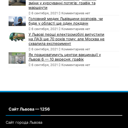
зміни у курсуванні потягів: графік та
маршрути
6 сентября, 2021
Комментариев нет
Головний медик Львівщини розповів, чи
буде у області ще один локдаун
6 сентября, 2021
Комментариев нет
У Львові перші електромобілі випустили
на ЛАЗі ще 70 років тому: але Москва не
схвалила експеримент
6 сентября, 2021
Комментариев нет
Як працюватимуть центри вакцинації у
Львові 6 — 10 вересня: графік
6 сентября, 2021
Комментариев нет
Сайт Львова — 1256
Сайт города Львова