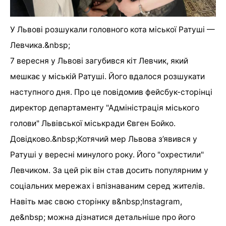
У Львові розшукали головного кота міської Ратуші —
Левчика.&nbsp;
7 вересня у Львові загубився кіт Левчик, який
мешкає у міській Ратуші. Його вдалося розшукати
наступного дня. Про це повідомив фейсбук-сторінці
директор департаменту "Адміністрація міського
голови" Львівської міськради Євген Бойко.
Довідково.&nbsp;Котячий мер Львова з’явився у
Ратуші у вересні минулого року. Його "охрестили"
Левчиком. За цей рік він став досить популярним у
соціальних мережах і впізнаваним серед жителів.
Навіть має свою сторінку в&nbsp;Instagram,
де&nbsp; можна дізнатися детальніше про його