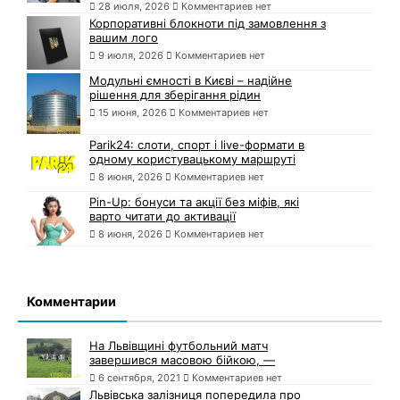
28 июля, 2026
Комментариев нет
Корпоративні блокноти під замовлення з
вашим лого
9 июля, 2026
Комментариев нет
Модульні ємності в Києві – надійне
рішення для зберігання рідин
15 июня, 2026
Комментариев нет
Parik24: слоти, спорт і live-формати в
одному користувацькому маршруті
8 июня, 2026
Комментариев нет
Pin-Up: бонуси та акції без міфів, які
варто читати до активації
8 июня, 2026
Комментариев нет
Комментарии
На Львівщині футбольний матч
завершився масовою бійкою, —
6 сентября, 2021
Комментариев нет
Львівська залізниця попередила про