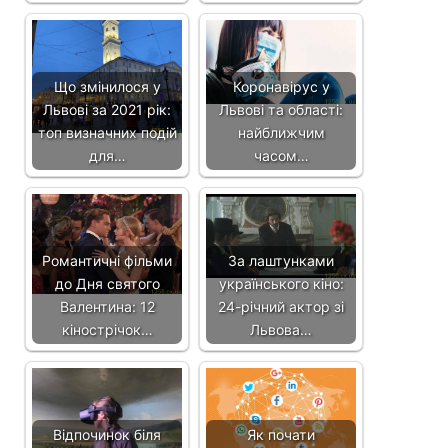
Що змінилося у
Коронавірус у
Львові за 2021 рік:
Львові та області:
топ визначних подій
найближчим
для…
часом…
Романтичні фільми
За лаштунками
до Дня святого
українського кіно:
Валентина: 12
24-річний актор зі
кінострічок…
Львова…
Відпочинок біля
Як почати