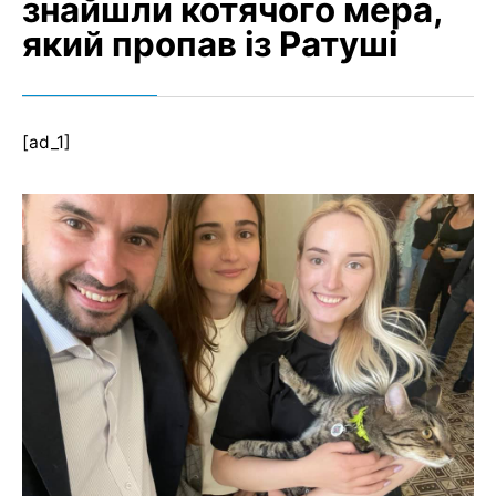
знайшли котячого мера,
який пропав із Ратуші
[ad_1]