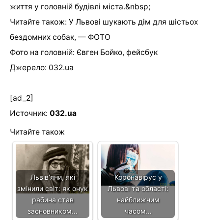
життя у головній будівлі міста.&nbsp;
Читайте також: У Львові шукають дім для шістьох
бездомних собак, — ФОТО
Фото на головній: Євген Бойко, фейсбук
Джерело: 032.ua
[ad_2]
Источник:
032.ua
Читайте також
Львівʼяни, які
Коронавірус у
змінили світ: як онук
Львові та області:
рабина став
найближчим
засновником…
часом…