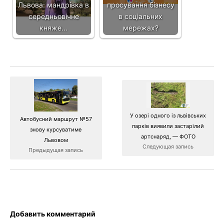
Львова: мандрівка в
просування бізнесу
середньовічне
в соціальних
княже…
мережах?
У озері одного із львівських
Автобусний маршрут №57
парків виявили застарілий
знову курсуватиме
артснаряд, — ФОТО
Львовом
Следующая запись
Предыдущая запись
Добавить комментарий