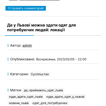
Де у Львові можна здати одяг для
потребуючих людей: локації
Автор:
admin
Опубликовано:
Воскресенье, 2023/02/05 - 22:00
Категории:
Суспільство
Метки:
де_приймають_одяг_львів
куди_здати_одяг_львів
куди_здати_одяг_у_львові
новини_львів
одяг_для_потребуючих