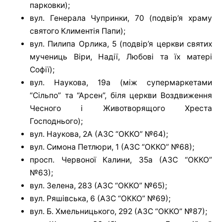
парковки);
вул. Генерала Чупринки, 70 (подвір’я храму
святого Климентія Папи);
вул. Пилипа Орлика, 5 (подвір’я церкви святих
мучениць Віри, Надії, Любові та їх матері
Софії);
вул. Наукова, 19а (між супермаркетами
“Сільпо” та “Арсен”, біля церкви Воздвиження
Чесного і Животворящого Хреста
Господнього);
вул. Наукова, 2А (АЗС “ОККО” №64);
вул. Симона Петлюри, 1 (АЗС “ОККО” №68);
просп. Червоної Калини, 35а (АЗС “ОККО”
№63);
вул. Зелена, 283 (АЗС “ОККО” №65);
вул. Ряшівська, 6 (АЗС “ОККО” №69);
вул. Б. Хмельницького, 292 (АЗС “ОККО” №87);