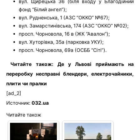
вул. Щирецька 36 (біля входу у Благодійний
фонд “Білий ангел”);
вул. Рудненська, 1 (АЗС “ОККО” №67);
вул. Замарстинівська, 174 (АЗС “ОККО” №02);
просп. Чорновола, 16 в (ЖК “Авалон”);
вул. Хуторівка, 35а (парковка УКУ);
просп. Чорновола, 69а (ОСББ “Сіті”).
Читайте також: Де у Львові приймають на
переробку несправні блендери, електрочайники,
плити чи пралки
[ad_2]
Источник:
032.ua
Читайте також