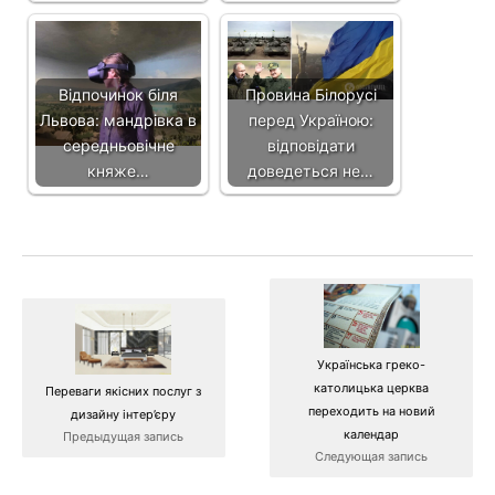
Відпочинок біля
Провина Білорусі
Львова: мандрівка в
перед Україною:
середньовічне
відповідати
княже…
доведеться не…
Українська греко-
католицька церква
Переваги якісних послуг з
переходить на новий
дизайну інтер’єру
календар
Предыдущая запись
Следующая запись