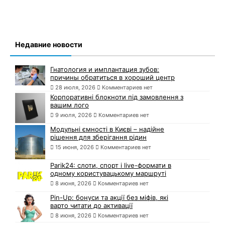
Недавние новости
Гнатология и имплантация зубов:
причины обратиться в хороший центр
28 июля, 2026
Комментариев нет
Корпоративні блокноти під замовлення з
вашим лого
9 июля, 2026
Комментариев нет
Модульні ємності в Києві – надійне
рішення для зберігання рідин
15 июня, 2026
Комментариев нет
Parik24: слоти, спорт і live-формати в
одному користувацькому маршруті
8 июня, 2026
Комментариев нет
Pin-Up: бонуси та акції без міфів, які
варто читати до активації
8 июня, 2026
Комментариев нет