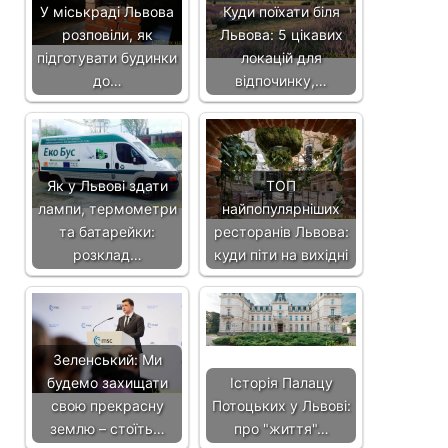
У міськраді Львова
Куди поїхати біля
розповіли, як
Львова: 5 цікавих
підготувати будинки
локацій для
до…
відпочинку,…
Як у Львові здати
ТОП
лампи, термометри
найпопулярніших
та батарейки:
ресторанів Львова:
розклад…
куди піти на вихідні
Зеленський: Ми
будемо захищати
Історія Палацу
свою прекрасну
Потоцьких у Львові:
землю – стоїть…
про "життя"…