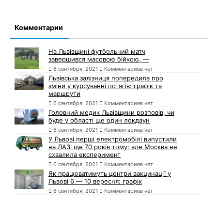
Комментарии
На Львівщині футбольний матч
завершився масовою бійкою, —
6 сентября, 2021
Комментариев нет
Львівська залізниця попередила про
зміни у курсуванні потягів: графік та
маршрути
6 сентября, 2021
Комментариев нет
Головний медик Львівщини розповів, чи
буде у області ще один локдаун
6 сентября, 2021
Комментариев нет
У Львові перші електромобілі випустили
на ЛАЗі ще 70 років тому: але Москва не
схвалила експеримент
6 сентября, 2021
Комментариев нет
Як працюватимуть центри вакцинації у
Львові 6 — 10 вересня: графік
6 сентября, 2021
Комментариев нет