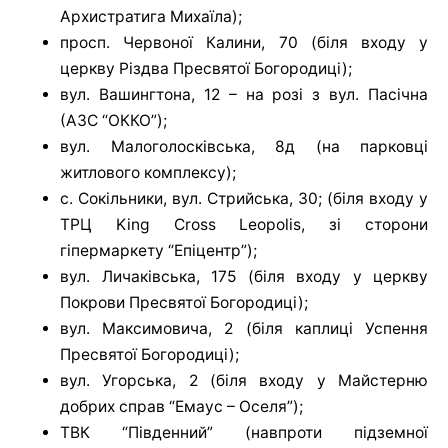
Архистратига Михаїла);
просп. Червоної Калини, 70 (біля входу у
церкву Різдва Пресвятої Богородиці);
вул. Вашингтона, 12 – на розі з вул. Пасічна
(АЗС “ОККО”);
вул. Малоголосківська, 8д (на парковці
житлового комплексу);
с. Сокільники, вул. Стрийська, 30; (біля входу у
ТРЦ King Cross Leopolis, зі сторони
гіпермаркету “Епіцентр”);
вул. Личаківська, 175 (біля входу у церкву
Покрови Пресвятої Богородиці);
вул. Максимовича, 2 (біля каплиці Успення
Пресвятої Богородиці);
вул. Угорська, 2 (біля входу у Майстерню
добрих справ “Емаус – Оселя”);
ТВК “Південний” (навпроти підземної