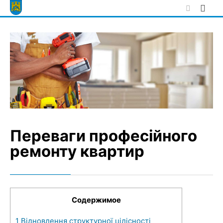
Skip
to
content
Переваги професійного
ремонту квартир
Содержимое
1
Відновлення структурної цілісності