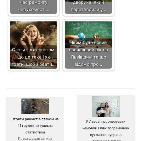
час ремонту
дворика, який
нерухомості…
перетворили у…
Яким буде новий
Слоти з джекпотом:
навчальний рік на
що це таке і як
Львівщині та що
грати, щоб зірвати…
відомо про…
Втрати рашистів станом на
У Львові прооперувати
11 грудня: актуальна
немовля з півкілограмовою
статистика
пухлиною куприка
Предыдущая запись
Следующая запись