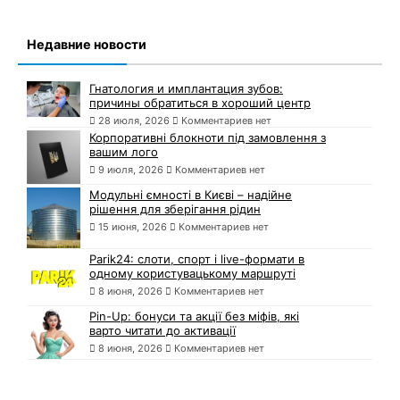
Недавние новости
Гнатология и имплантация зубов:
причины обратиться в хороший центр
28 июля, 2026
Комментариев нет
Корпоративні блокноти під замовлення з
вашим лого
9 июля, 2026
Комментариев нет
Модульні ємності в Києві – надійне
рішення для зберігання рідин
15 июня, 2026
Комментариев нет
Parik24: слоти, спорт і live-формати в
одному користувацькому маршруті
8 июня, 2026
Комментариев нет
Pin-Up: бонуси та акції без міфів, які
варто читати до активації
8 июня, 2026
Комментариев нет