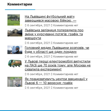
Комментарии
На Львівщині футбольний матч
завершився масовою бійкою, —
6 сентября, 2021
Комментариев нет
Львівська залізниця попередила про
зміни у курсуванні потягів: графік та
маршрути
6 сентября, 2021
Комментариев нет
Головний медик Львівщини розповів, чи
буде у області ще один локдаун
6 сентября, 2021
Комментариев нет
У Львові перші електромобілі випустили
на ЛАЗі ще 70 років тому: але Москва не
схвалила експеримент
6 сентября, 2021
Комментариев нет
Як працюватимуть центри вакцинації у
Львові 6 — 10 вересня: графік
6 сентября, 2021
Комментариев нет