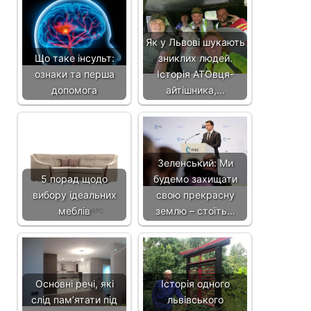
Як у Львові шукають
Що таке інсульт:
зниклих людей.
ознаки та перша
Історія АТОвця-
допомога
айтішника,…
Зеленський: Ми
5 порад щодо
будемо захищати
вибору ідеальних
свою прекрасну
меблів
землю – стоїть…
Основні речі, які
Історія одного
слід пам’ятати під
львівського