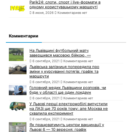
Parik24: слоти, спорт і live-формати в
одному користувацькому маршруті
8 июня, 2026
Комментариев нет
Комментарии
На Львівщині футбольний матч
завершився масовою бійкою, —
6 сентября, 2021
Комментариев нет
Львівська залізниця попередила про
зміни у курсуванні потягів: графік та
маршрути
6 сентября, 2021
Комментариев нет
Головний медик Львівщини розповів, чи
буде у області ще один локдаун
6 сентября, 2021
Комментариев нет
У Львові перші електромобілі випустили
на ЛАЗі ще 70 років тому: але Москва не
схвалила експеримент
6 сентября, 2021
Комментариев нет
Як працюватимуть центри вакцинації у
Львові 6 — 10 вересня: графік