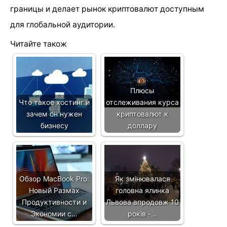
границы и делает рынок криптовалют доступным
для глобальной аудитории.
Читайте також
Плюсы
Что такое хостинг и
отслеживания курса
зачем он нужен
криптовалют к
бизнесу
доллару
Обзор MacBook Pro:
Як змінювалася
Новый Размах
головна ялинка
Продуктивности и
Львова впродовж 10
Экономии с…
років -…