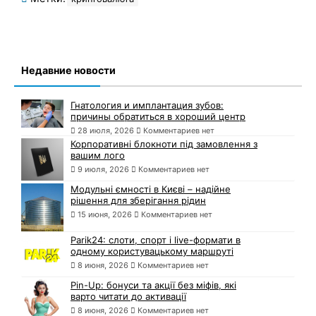
Недавние новости
Гнатология и имплантация зубов:
причины обратиться в хороший центр
28 июля, 2026
Комментариев нет
Корпоративні блокноти під замовлення з
вашим лого
9 июля, 2026
Комментариев нет
Модульні ємності в Києві – надійне
рішення для зберігання рідин
15 июня, 2026
Комментариев нет
Parik24: слоти, спорт і live-формати в
одному користувацькому маршруті
8 июня, 2026
Комментариев нет
Pin-Up: бонуси та акції без міфів, які
варто читати до активації
8 июня, 2026
Комментариев нет