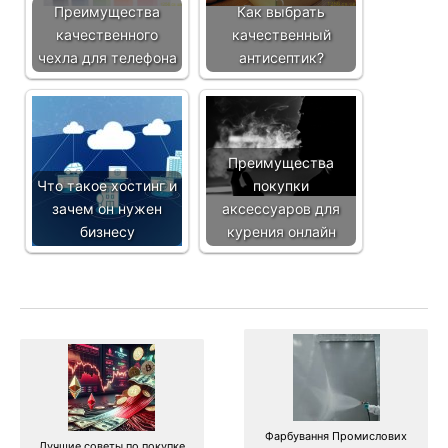
Преимущества
Как выбрать
качественного
качественный
чехла для телефона
антисептик?
Преимущества
Что такое хостинг и
покупки
зачем он нужен
аксессуаров для
бизнесу
курения онлайн
Фарбування Промислових
Лучшие советы по покупке