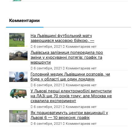
Комментарии
На Львівщині футбольний матч
завершився масовою бійкою, —
6 сентября, 2021
Комментариев нет
Львівська залізниця попередила про
зміни у курсуванні потягів: графік та
маршрути
6 сентября, 2021
Комментариев нет
Головний медик Львівщини розповів, чи
буде у області ще один локдаун
6 сентября, 2021
Комментариев нет
У Львові перші електромобілі випустили
на ЛАЗі ще 70 років тому: але Москва не
схвалила експеримент
6 сентября, 2021
Комментариев нет
Як працюватимуть центри вакцинації у
Львові 6 — 10 вересня: графік
6 сентября, 2021
Комментариев нет