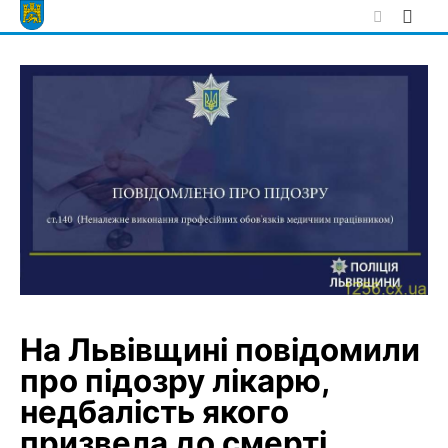
Skip
to
content
На Львівщині повідомили
про підозру лікарю,
недбалість якого
призвела до смерті