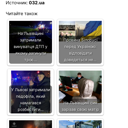
Источник:
032.ua
Читайте також
На Львівщині
затримали
Провина Білорусі
винуватця ДТП у
перед Україною:
якому загинули
відповідати
троє…
доведеться не…
У Львові затримали
педофіла, який
намагався
На Львівщині син
розбестити…
зарізав свою матір