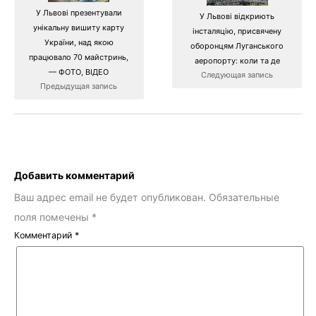
У Львові презентували
У Львові відкриють
унікальну вишиту карту
інсталяцію, присвячену
України, над якою
оборонцям Луганського
працювало 70 майстринь,
аеропорту: коли та де
— ФОТО, ВІДЕО
Следующая запись
Предыдущая запись
Добавить комментарий
Ваш адрес email не будет опубликован.
Обязательные
поля помечены
*
Комментарий
*