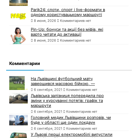
Parik24: слоти, спорт і live-формати в
одному користувацькому маршруті
8 июня, 2026
Комментариев нет
Pin-Up: бонуси та акції без міфів, які
варто читати до активації
8 июня, 2026
Комментариев нет
Комментарии
На Львівщині футбольний матч
завершився масовою бійкою, —
6 сентября, 2021
Комментариев нет
Львівська залізниця попередила про
зміни у курсуванні потягів: графік та
маршрути
6 сентября, 2021
Комментариев нет
Головний медик Львівщини розповів, чи
буде у області ще один локдаун
6 сентября, 2021
Комментариев нет
У Львові перші електромобілі випустили