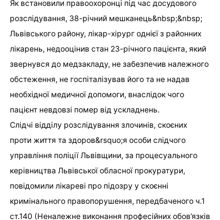
Як встановили правоохоронці під час досудового
розслідування, 38-річний мешканець&nbsp;&nbsp;
Львівського району, лікар-хірург однієї з районних
лікарень, недооцінив стан 23-річного пацієнта, який
звернувся до медзакладу, не забезпечив належного
обстеження, не госпіталізував його та не надав
необхідної медичної допомоги, внаслідок чого
пацієнт невдовзі помер від ускладнень.
Слідчі відділу розслідування злочинів, скоєних
проти життя та здоров&rsquo;я особи слідчого
управління поліції Львівщини, за процесуального
керівництва Львівської обласної прокуратури,
повідомили лікареві про підозру у скоєнні
кримінального правопорушення, передбаченого ч.1
ст.140 (Неналежне виконання професійних обов’язків