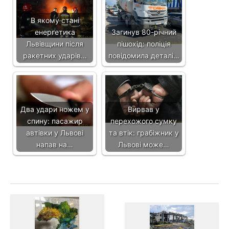
В якому стані
енергетика
Загинув 80-річний
Львівщини після
пішохід: поліція
ракетних ударів…
повідомила деталі…
Два удари ножем у
Вирвав у
спину: пасажир
перехожого сумку
автівки у Львові
та втік: грабіжник у
напав на…
Львові може…