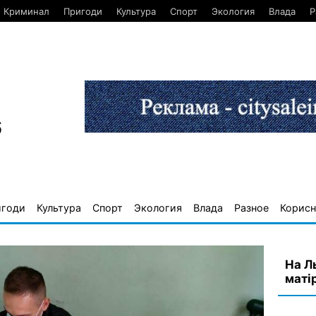
Криминал
Пригоди
Культура
Спорт
Экология
Влада
Р
6
игоди
Культура
Спорт
Экология
Влада
Разное
Корисн
На Л
маті