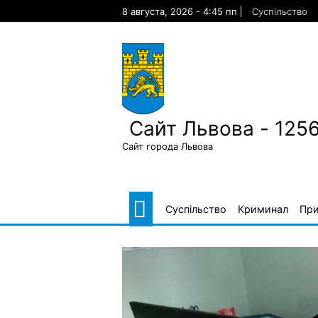
Skip
8 августа, 2026 - 4:45 пп
Суспільство
to
content
Сайт Львова - 125
Сайт города Львова
Суспільство
Криминал
Пр