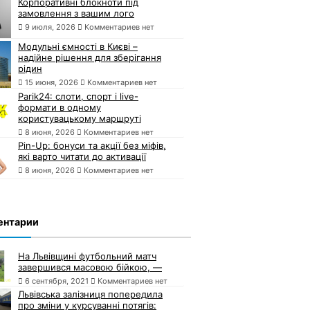
Корпоративні блокноти під
замовлення з вашим лого
9 июля, 2026
Комментариев нет
Модульні ємності в Києві –
надійне рішення для зберігання
рідин
15 июня, 2026
Комментариев нет
Parik24: слоти, спорт і live-
формати в одному
користувацькому маршруті
8 июня, 2026
Комментариев нет
Pin-Up: бонуси та акції без міфів,
які варто читати до активації
8 июня, 2026
Комментариев нет
ентарии
На Львівщині футбольний матч
завершився масовою бійкою, —
6 сентября, 2021
Комментариев нет
Львівська залізниця попередила
про зміни у курсуванні потягів: