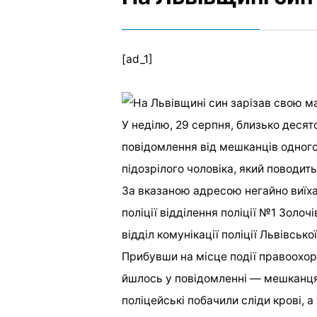
[ad_1]
У неділю, 29 серпня, близько десят
повідомлення від мешканців одного 
підозрілого чоловіка, який поводит
За вказаною адресою негайно виїха
поліції відділення поліції №1 Золоч
відділ комунікації поліції Львівської
Прибувши на місце події правоохоро
йшлось у повідомленні — мешканця 
поліцейські побачили сліди крові, а