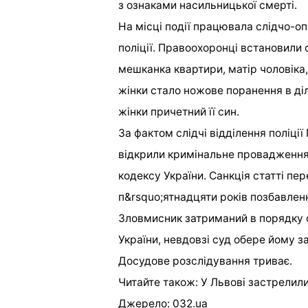
з ознаками насильницької смерті.
На місці події працювала слідчо-о
поліції. Правоохоронці встановили 
мешканка квартири, матір чоловіка
жінки стало ножове поранення в ді
жінки причетний її син.
За фактом слідчі відділення поліції
відкрили кримінальне провадження 
кодексу України. Санкція статті пе
п&rsquo;ятнадцяти років позбавленн
Зловмисник затриманий в порядку 
України, невдовзі суд обере йому з
Досудове розслідування триває.
Читайте також: У Львові застрелил
Джерело: 032.ua