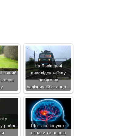
На Львівщині
і пʼяний
внаслідок наїзду
зкопав
потяга на
лу
залізничній станції…
зі у
у районі
Що таке інсульт:
ли
ознаки та перша