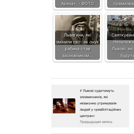
Арена», - ФОТО
травмова
Львівʼяни, які
Святкуван
змінили світ: як онук
Незалежн
рабина став
Львові: які
засновником…
будут
У Львові судитимуть
зловмисників, які
незаконно утримували
людей у «реабілітаційних
центрах»
Предыдущая запись