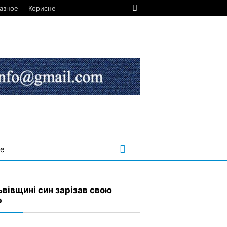
азное
Корисне
е
ьвівщині син зарізав свою
р