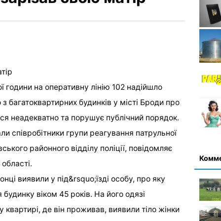
ої години на оперативну лінію 102 надійшло
з багатоквартирних будинків у місті Броди про
ься неадекватно та порушує публічний порядок.
ли співробітники групи реагування патрульної
івського районного відділу поліції, повідомляє
Комм
 області.
нці виявили у під&rsquo;їзді особу, про яку
будинку віком 45 років. На його одязі
 у квартирі, де він проживав, виявили тіло жінки