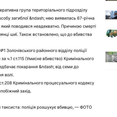
перативна група територіального підрозділу
особу загиблої &ndash; нею виявилась 67-річна
, який поводився неадекватно. Причиною смерті
лянці шиї. Також встановлено, що до вбивства
 №1 Золочівського районного відділу поліції
за ч.1 ст.115 (Умисне вбивство) Кримінального
редбачає покарання &ndash; від семи до
я волі.
ст.208 Кримінального процесуального кодексу
апобіжний захід.
и таксиста: поліція розшукує вбивцю, — ФОТО