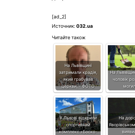
[ad_2]
Источник:
032.ua
Читайте також
На Львівщині
затримали крадія,
На Львівщин
який грабував
чоловік ро
церкви, - ФОТО
моги
У Львові відкрили
На доро
спортивний
Яворівськом
комплекс «Боско-
вияви