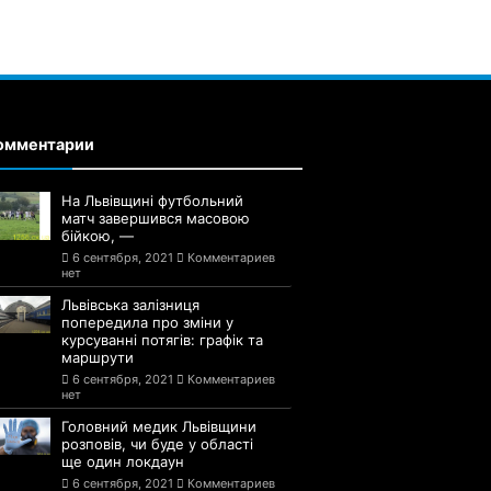
омментарии
На Львівщині футбольний
матч завершився масовою
бійкою, —
6 сентября, 2021
Комментариев
нет
Львівська залізниця
попередила про зміни у
курсуванні потягів: графік та
маршрути
6 сентября, 2021
Комментариев
нет
Головний медик Львівщини
розповів, чи буде у області
ще один локдаун
6 сентября, 2021
Комментариев