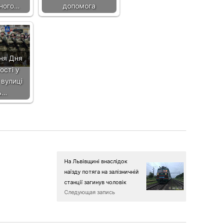
ного…
допомога
ня Дня
ості у
 вулиці
ь…
На Львівщині внаслідок
наїзду потяга на залізничній
станції загинув чоловік
Следующая запись