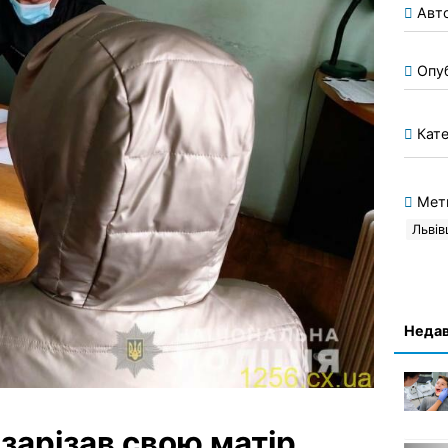
Авт
Опу
Кате
Мет
Льві
Недав
 зарізав свою матір