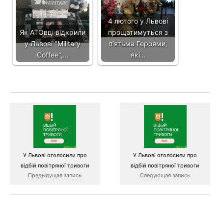
4 лютого у Львові
Як АТОвці відкрили
прощатимуться з
у Львові "Military
п’ятьма Героями,
Coffee",…
які…
У Львові оголосили про
У Львові оголосили про
відбій повітряної тривоги
відбій повітряної тривоги
Предыдущая запись
Следующая запись