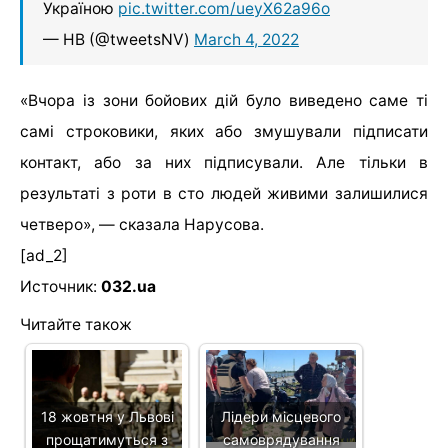
Україною
pic.twitter.com/ueyX62a96o
— НВ (@tweetsNV)
March 4, 2022
«
Вчора із зони бойових дій було виведено саме ті
самі строковики, яких або змушували підписати
контакт, або за них підписували. Але тільки в
результаті з роти в сто людей живими залишилися
четверо», — сказала Нарусова.
[ad_2]
Источник:
032.ua
Читайте також
18 жовтня у Львові
Лідери місцевого
прощатимуться з
самоврядування