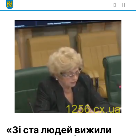
Skip
to
content
«Зі ста людей вижили