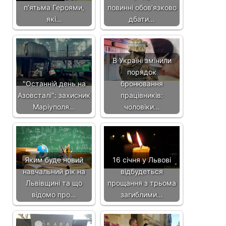
п’ятьма Героями,
повинні обов’язково
які…
дбати…
В Україні змінили
порядок
"Останній день на
бронювання
Азовсталі": захисник
працівників:
Маріуполя…
чоловіки…
Яким буде новий
16 січня у Львові
навчальний рік на
відбудеться
Львівщині та що
прощання з трьома
відомо про…
загиблими…