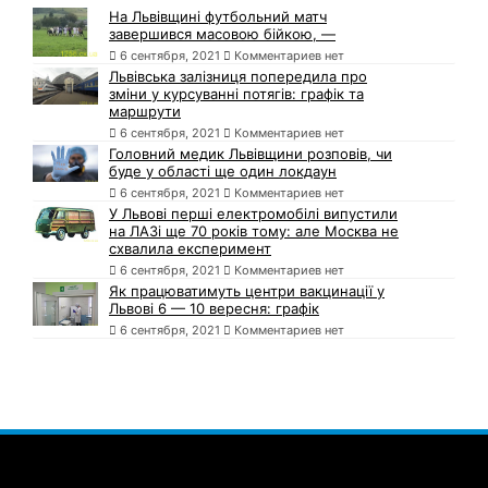
На Львівщині футбольний матч
завершився масовою бійкою, —
6 сентября, 2021
Комментариев нет
Львівська залізниця попередила про
зміни у курсуванні потягів: графік та
маршрути
6 сентября, 2021
Комментариев нет
Головний медик Львівщини розповів, чи
буде у області ще один локдаун
6 сентября, 2021
Комментариев нет
У Львові перші електромобілі випустили
на ЛАЗі ще 70 років тому: але Москва не
схвалила експеримент
6 сентября, 2021
Комментариев нет
Як працюватимуть центри вакцинації у
Львові 6 — 10 вересня: графік
6 сентября, 2021
Комментариев нет