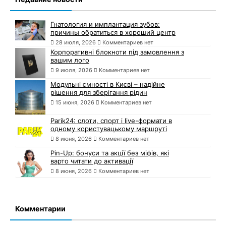
Гнатология и имплантация зубов:
причины обратиться в хороший центр
28 июля, 2026
Комментариев нет
Корпоративні блокноти під замовлення з
вашим лого
9 июля, 2026
Комментариев нет
Модульні ємності в Києві – надійне
рішення для зберігання рідин
15 июня, 2026
Комментариев нет
Parik24: слоти, спорт і live-формати в
одному користувацькому маршруті
8 июня, 2026
Комментариев нет
Pin-Up: бонуси та акції без міфів, які
варто читати до активації
8 июня, 2026
Комментариев нет
Комментарии