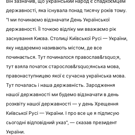
Він зазначив, що український народ є спадкоємцем
державності, яка існувала понад тисячу років тому.
"І ми починаємо відзначати День Української
державності. Її точкою відліку ми вважаємо рік
заснування Києва. Столиці Київської Русі — України,
яку недаремно називають містом, де все
починається. Тут починалося православ&rsquo;я,
тут взяла початок старослов&rsquo;янська мова,
правонаступницею якої є сучасна українська мова.
Тут почалась і наша державність. Зародження
нашої державності ми будемо відзначати в день
розквіту нашої державності — у день Хрещення
Київської Русі — України. І про все це я підписую
сьогодні відповідний указ", — сказав президент
України.