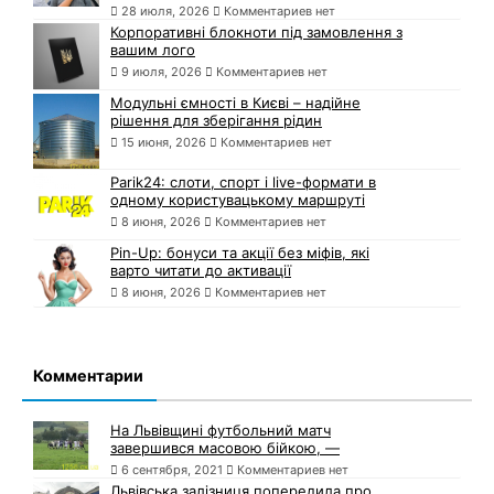
28 июля, 2026
Комментариев нет
Корпоративні блокноти під замовлення з
вашим лого
9 июля, 2026
Комментариев нет
Модульні ємності в Києві – надійне
рішення для зберігання рідин
15 июня, 2026
Комментариев нет
Parik24: слоти, спорт і live-формати в
одному користувацькому маршруті
8 июня, 2026
Комментариев нет
Pin-Up: бонуси та акції без міфів, які
варто читати до активації
8 июня, 2026
Комментариев нет
Комментарии
На Львівщині футбольний матч
завершився масовою бійкою, —
6 сентября, 2021
Комментариев нет
Львівська залізниця попередила про