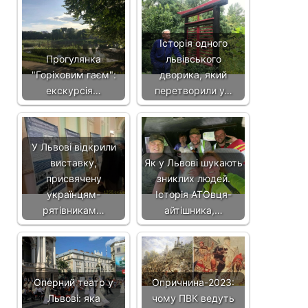
Історія одного
Прогулянка
львівського
"Горіховим гаєм":
дворика, який
екскурсія…
перетворили у…
У Львові відкрили
виставку,
Як у Львові шукають
присвячену
зниклих людей.
українцям-
Історія АТОвця-
рятівникам…
айтішника,…
Оперний театр у
Опричнина-2023:
Львові: яка
чому ПВК ведуть