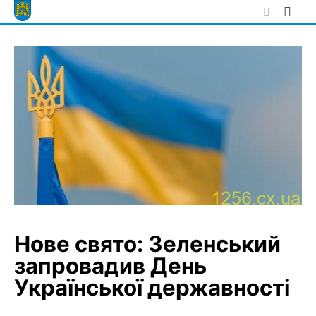
Skip
to
content
Нове свято: Зеленський
запровадив День
Української державності