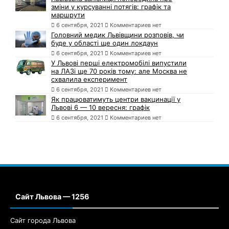
зміни у курсуванні потягів: графік та
маршрути
6 сентября, 2021
Комментариев нет
Головний медик Львівщини розповів, чи
буде у області ще один локдаун
6 сентября, 2021
Комментариев нет
У Львові перші електромобілі випустили
на ЛАЗі ще 70 років тому: але Москва не
схвалила експеримент
6 сентября, 2021
Комментариев нет
Як працюватимуть центри вакцинації у
Львові 6 — 10 вересня: графік
6 сентября, 2021
Комментариев нет
Сайт Львова — 1256
Сайт города Львова