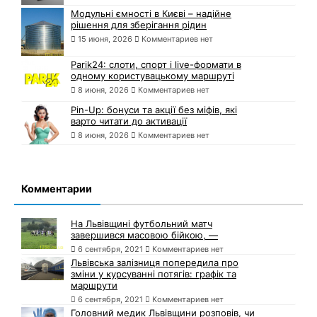
Модульні ємності в Києві – надійне
рішення для зберігання рідин
15 июня, 2026
Комментариев нет
Parik24: слоти, спорт і live-формати в
одному користувацькому маршруті
8 июня, 2026
Комментариев нет
Pin-Up: бонуси та акції без міфів, які
варто читати до активації
8 июня, 2026
Комментариев нет
Комментарии
На Львівщині футбольний матч
завершився масовою бійкою, —
6 сентября, 2021
Комментариев нет
Львівська залізниця попередила про
зміни у курсуванні потягів: графік та
маршрути
6 сентября, 2021
Комментариев нет
Головний медик Львівщини розповів, чи