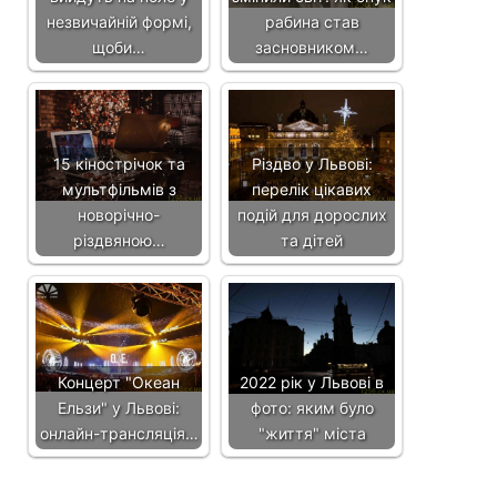
незвичайній формі,
рабина став
щоби…
засновником…
15 кінострічок та
Різдво у Львові:
мультфільмів з
перелік цікавих
новорічно-
подій для дорослих
різдвяною…
та дітей
Концерт "Океан
2022 рік у Львові в
Ельзи" у Львові:
фото: яким було
онлайн-трансляція…
"життя" міста