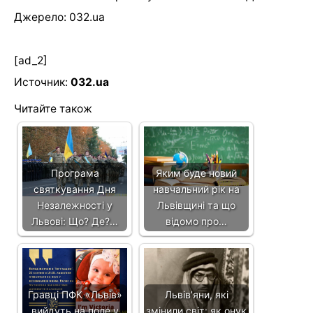
Джерело: 032.ua
[ad_2]
Источник:
032.ua
Читайте також
Програма
Яким буде новий
святкування Дня
навчальний рік на
Незалежності у
Львівщині та що
Львові: Що? Де?…
відомо про…
Гравці ПФК «Львів»
Львівʼяни, які
вийдуть на поле у
змінили світ: як онук