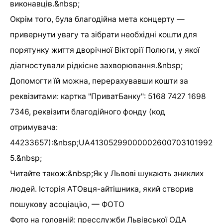
виконавців.&nbsp;
Окрім того, була благодійна мета концерту —
привернути увагу та зібрати необхідні кошти для
порятунку життя дворічної Вікторії Полюги, у якої
діагностували рідкісне захворювання.&nbsp;
Допомогти їй можна, перерахувавши кошти за
реквізитами: картка "ПриватБанку": 5168 7427 1698
7346, реквізити благодійного фонду (код
отримувача:
44233657):&nbsp;UA41305299000002600703101992
5.&nbsp;
Читайте також:&nbsp;Як у Львові шукають зниклих
людей. Історія АТОвця-айтішника, який створив
пошукову асоціацію, — ФОТО
Фото на головній: пресслужби Львівської ОДА