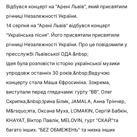
Відбувся концерт на "Арені Львів", який присвятили
річниці Незалежності України.
14 серпня на "Арені Львів" відбувся концерт
"Українська пісня". Його присвятили присвятили
річниці Незалежності України. Про це повідомили у
пресслужбі Львівської ОДА.&nbsp;
Ідея була розповісти історію української музики
упродовж останніх 30 років.&nbsp;Ведучою
концерту стала Маша Єфросиніна. Зокрема,
виступали перед глядачами: гурту "ВВ", Олег
Скрипка,&nbsp;Ірина Білик, JAMALA, Анна Трінчер,
М&rsquo;ята, Оксана Муха, LOMAKIN, Сергій Бабкін,
KHAYAT, Віктор Павлік, MELOVIN, гурт "СКАЙ"та
багато інших. "БЕZ ОБМЕЖЕНЬ" та низка інших