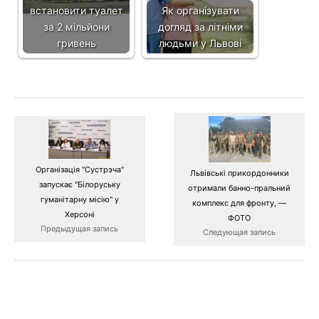
встановити туалет
Як організувати
за 2 мільйони
догляд за літніми
гривень
людьми у Львові
Організація "Сустрэча"
Львівські прикордонники
запускає "Білоруську
отримали банно-пральний
гуманітарну місію" у
комплекс для фронту, —
Херсоні
ФОТО
Предыдущая запись
Следующая запись