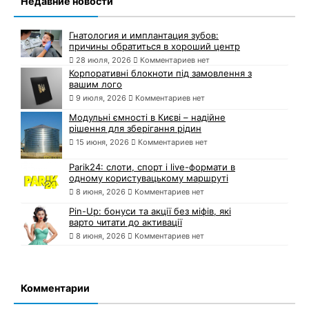
Недавние новости
Гнатология и имплантация зубов:
причины обратиться в хороший центр
28 июля, 2026
Комментариев нет
Корпоративні блокноти під замовлення з
вашим лого
9 июля, 2026
Комментариев нет
Модульні ємності в Києві – надійне
рішення для зберігання рідин
15 июня, 2026
Комментариев нет
Parik24: слоти, спорт і live-формати в
одному користувацькому маршруті
8 июня, 2026
Комментариев нет
Pin-Up: бонуси та акції без міфів, які
варто читати до активації
8 июня, 2026
Комментариев нет
Комментарии