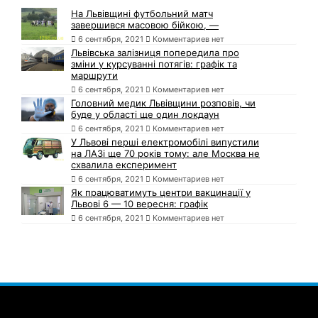
На Львівщині футбольний матч
завершився масовою бійкою, —
6 сентября, 2021
Комментариев нет
Львівська залізниця попередила про
зміни у курсуванні потягів: графік та
маршрути
6 сентября, 2021
Комментариев нет
Головний медик Львівщини розповів, чи
буде у області ще один локдаун
6 сентября, 2021
Комментариев нет
У Львові перші електромобілі випустили
на ЛАЗі ще 70 років тому: але Москва не
схвалила експеримент
6 сентября, 2021
Комментариев нет
Як працюватимуть центри вакцинації у
Львові 6 — 10 вересня: графік
6 сентября, 2021
Комментариев нет