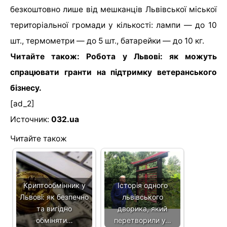
безкоштовно лише від мешканців Львівської міської
територіальної громади у кількості: лампи — до 10
шт., термометри — до 5 шт., батарейки — до 10 кг.
Читайте також: Робота у Львові: як можуть
спрацювати гранти на підтримку ветеранського
бізнесу.
[ad_2]
Источник:
032.ua
Читайте також
Криптообмінник у
Історія одного
Львові: як безпечно
львівського
та вигідно
дворика, який
обміняти…
перетворили у…