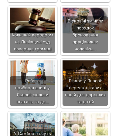
В Україні змінили
порядок
Колишній аеродром
бронювання
на Львівщині суд
працівників:
повернув громаді
чоловіки…
Робота
Різдво у Львові:
прибиральниці у
перелік цікавих
Львові: скільки
подій для дорослих
платять та де…
та дітей
У Самборі хочуть