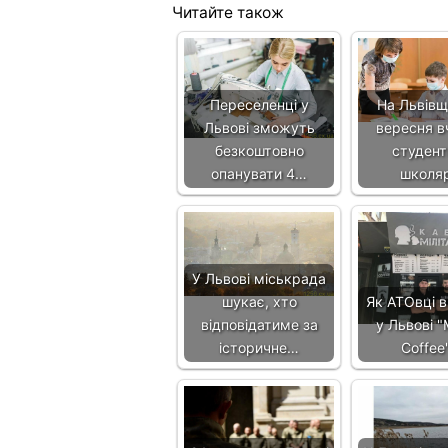
Читайте також
Переселенці у
На Львівщи
Львові зможуть
вересня вч
безкоштовно
студент
опанувати 4…
школя
У Львові міськрада
шукає, хто
Як АТОвці в
відповідатиме за
у Львові "M
історичне…
Coffee