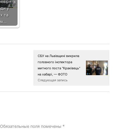
ревірять
оди у
х та
их…
СБУ на Львівщині викрила
головного інспектора
митного поста "Краківець"
на хабарі, — ФОТО
Следующая запись
Обязательные поля помечены
*