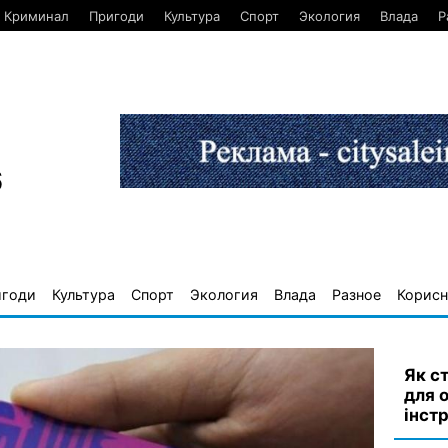
Криминал
Пригоди
Культура
Спорт
Экология
Влада
Р
6
игоди
Культура
Спорт
Экология
Влада
Разное
Корисн
Як с
для 
інст