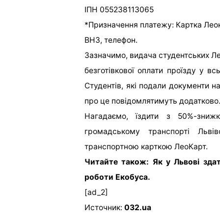
ІПН 055238113065
*Призначення платежу: Картка Леок
ВНЗ, телефон.
Зазначимо, видача студентських Л
безготівкової оплати проїзду у в
Студентів, які подали документи н
про це повідомлятимуть додатково
Нагадаємо, їздити з 50%-знижк
громадському транспорті Льві
транспортною карткою ЛеоКарт.
Читайте також: Як у Львові зда
роботи Екобуса.
[ad_2]
Источник:
032.ua