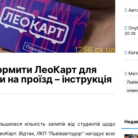
Авт
Опу
20:38
Кате
ормити ЛеоКарт для
Мет
 на проїзд – інструкція
Львів
нови
Недав
льшилася кількість запитів від студентів щодо
оКарт. Відтак, ЛКП “Львівавтодор” нагадує всю