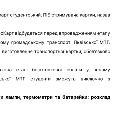
арт студентський, ПІБ отримувача картки, назва
еоКарт відбудеться перед впровадженням етапу
сьому громадському транспорті Львівської МТГ.
а виготовлення транспортної картки, обов’язково
.
оюна етапі безготівкової оплати у всьому
вської МТГ студенти зможуть виключно з
ти лампи, термометри та батарейки: розклад