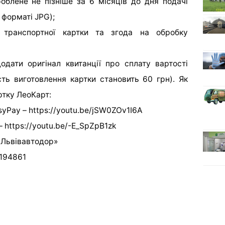
облене не пізніше за 6 місяців до дня подачі
 форматі JPG);
 транспортної картки та згода на обробку
одати оригінал квитанції про сплату вартості
сть виготовлення картки становить 60 грн). Як
ртку ЛеоКарт:
syPay – https://youtu.be/jSW0ZOv1I6A
– https://youtu.be/-E_SpZpB1zk
«Львівавтодор»
194861