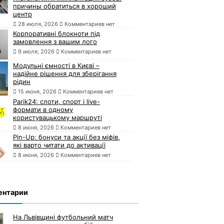
причины обратиться в хороший
центр
28 июля, 2026
Комментариев нет
Корпоративні блокноти під
замовлення з вашим лого
9 июля, 2026
Комментариев нет
Модульні ємності в Києві –
надійне рішення для зберігання
рідин
15 июня, 2026
Комментариев нет
Parik24: слоти, спорт і live-
формати в одному
користувацькому маршруті
8 июня, 2026
Комментариев нет
Pin-Up: бонуси та акції без міфів,
які варто читати до активації
8 июня, 2026
Комментариев нет
ентарии
На Львівщині футбольний матч