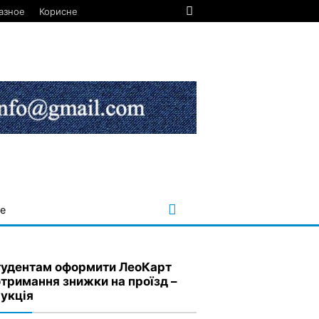
азное
Корисне
е
тудентам оформити ЛеоКарт
отримання знижки на проїзд –
рукція