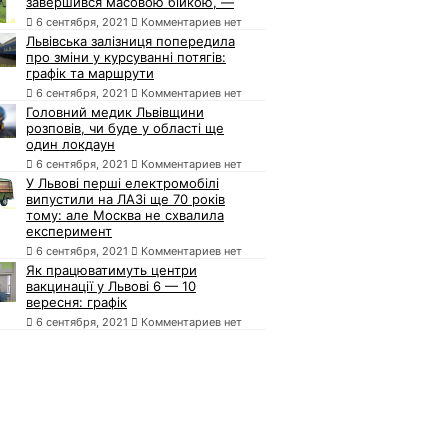
завершився масовою бійкою, —
6 сентября, 2021
Комментариев нет
Львівська залізниця попередила
про зміни у курсуванні потягів:
графік та маршрути
6 сентября, 2021
Комментариев нет
Головний медик Львівщини
розповів, чи буде у області ще
один локдаун
6 сентября, 2021
Комментариев нет
У Львові перші електромобілі
випустили на ЛАЗі ще 70 років
тому: але Москва не схвалила
експеримент
6 сентября, 2021
Комментариев нет
Як працюватимуть центри
вакцинації у Львові 6 — 10
вересня: графік
6 сентября, 2021
Комментариев нет