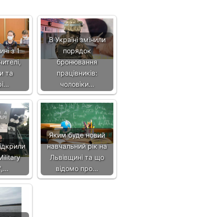
В Україні змінили
ні з 1
порядок
ителі,
бронювання
и та
працівників:
рі…
чоловіки…
Яким буде новий
ідкрили
навчальний рік на
ilitary
Львівщині та що
",…
відомо про…