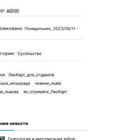
ор:
admin
бликовано:
Понедельник, 2023/09/11 -
гории:
Суспільство
ки:
ЛеоКарт_для_студентів
ська_міськрада
новини_львів
ни_львова
як_отримати_ЛеоКарт
ние новости
Гнатология и имплантация зубов: