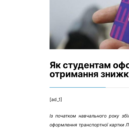
Як студентам оф
отримання знижки
[ad_1]
Із початком навчального року збі
оформлення транспортної картки Ле