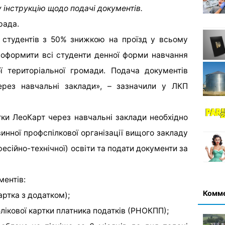
 інструкцію щодо подачі документів.
рада.
 студентів з 50% знижкою на проїзд у всьому
оформити всі студенти денної форми навчання
ої територіальної громади. Подача документів
через навчальні заклади», – зазначили у ЛКП
ки ЛеоКарт через навчальні заклади необхідно
нної профспілкової організації вищого закладу
фесійно-технічної) освіти та подати документи за
ментів:
Комм
артка з додатком);
лікової картки платника податків (РНОКПП);