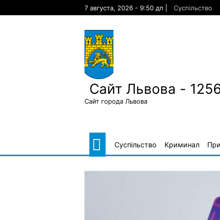
Skip
7 августа, 2026 - 9:50 дп
Суспільство
to
content
Сайт Львова - 125
Сайт города Львова
Суспільство
Криминал
Пр