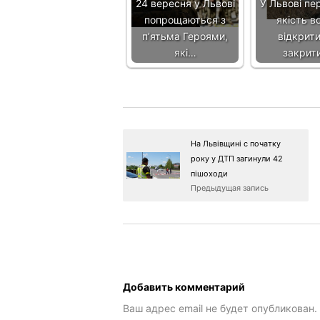
24 вересня у Львові
У Львові пе
попрощаються з
якість в
п’ятьма Героями,
відкрити
які…
закрит
На Львівщині с початку
року у ДТП загинули 42
пішоходи
Предыдущая запись
Добавить комментарий
Ваш адрес email не будет опубликован.