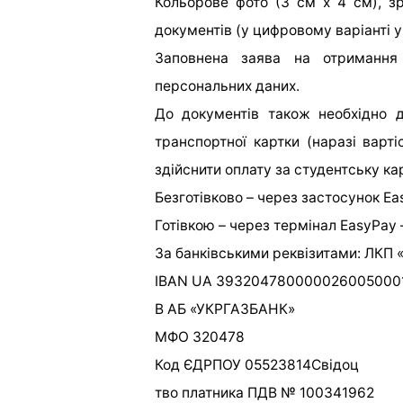
Кольорове фото (3 см х 4 см), зр
документів (у цифровому варіанті у
Заповнена заява на отримання
персональних даних.
До документів також необхідно д
транспортної картки (наразі варті
здійснити оплату за студентську ка
Безготівково – через застосунок Ea
Готівкою – через термінал EasyPay 
За банківськими реквізитами: ЛКП 
IBAN UA 393204780000026005000
В АБ «УКРГАЗБАНК»
МФО 320478
Код ЄДРПОУ 05523814Свідоц
тво платника ПДВ № 100341962