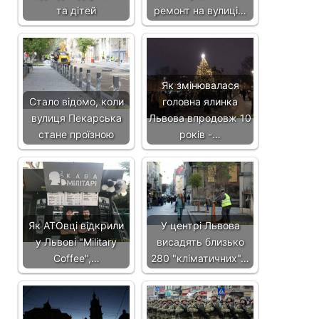
та дітей
ремонт на вулиці…
Як змінювалася
Стало відомо, коли
головна ялинка
вулиця Пекарська
Львова впродовж 10
стане проїзною
років -…
Як АТОвці відкрили
У центрі Львова
у Львові "Military
висадять близько
Coffee",…
280 "кліматичних"…