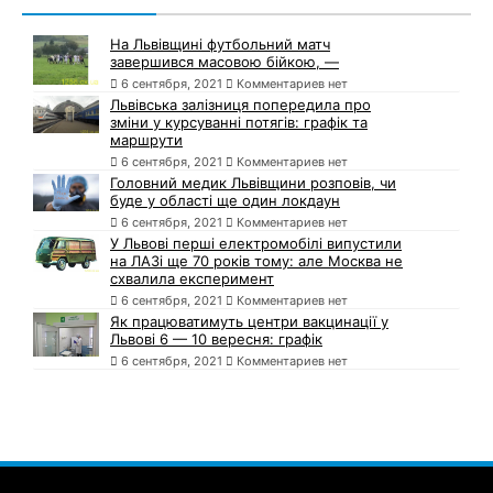
На Львівщині футбольний матч
завершився масовою бійкою, —
6 сентября, 2021
Комментариев нет
Львівська залізниця попередила про
зміни у курсуванні потягів: графік та
маршрути
6 сентября, 2021
Комментариев нет
Головний медик Львівщини розповів, чи
буде у області ще один локдаун
6 сентября, 2021
Комментариев нет
У Львові перші електромобілі випустили
на ЛАЗі ще 70 років тому: але Москва не
схвалила експеримент
6 сентября, 2021
Комментариев нет
Як працюватимуть центри вакцинації у
Львові 6 — 10 вересня: графік
6 сентября, 2021
Комментариев нет