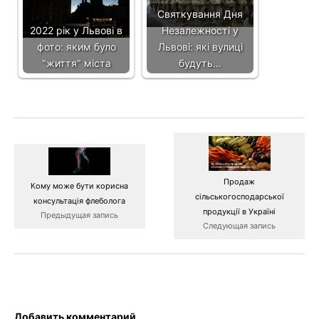
Святкування Дня
2022 рік у Львові в
Незалежності у
фото: яким було
Львові: які вулиці
"життя" міста
будуть…
Продаж
Кому може бути корисна
сільськогосподарської
консультація флеболога
продукції в Україні
Предыдущая запись
Следующая запись
Добавить комментарий