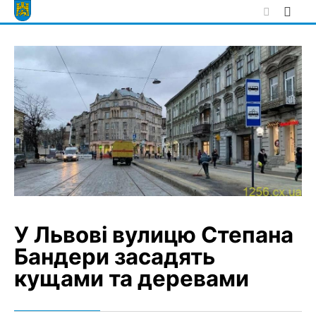
Skip
to
content
У Львові вулицю Степана
Бандери засадять
кущами та деревами