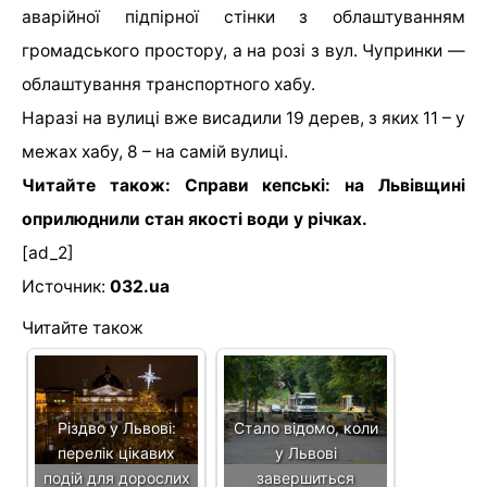
аварійної підпірної стінки з облаштуванням
громадського простору, а на розі з вул. Чупринки —
облаштування транспортного хабу.
Наразі на вулиці вже висадили 19 дерев, з яких 11 – у
межах хабу, 8 – на самій вулиці.
Читайте також: Справи кепські: на Львівщині
оприлюднили стан якості води у річках.
[ad_2]
Источник:
032.ua
Читайте також
Різдво у Львові:
Стало відомо, коли
перелік цікавих
у Львові
подій для дорослих
завершиться