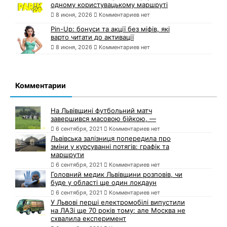
одному користувацькому маршруті
8 июня, 2026
Комментариев нет
Pin-Up: бонуси та акції без міфів, які
варто читати до активації
8 июня, 2026
Комментариев нет
Комментарии
На Львівщині футбольний матч
завершився масовою бійкою, —
6 сентября, 2021
Комментариев нет
Львівська залізниця попередила про
зміни у курсуванні потягів: графік та
маршрути
6 сентября, 2021
Комментариев нет
Головний медик Львівщини розповів, чи
буде у області ще один локдаун
6 сентября, 2021
Комментариев нет
У Львові перші електромобілі випустили
на ЛАЗі ще 70 років тому: але Москва не
схвалила експеримент