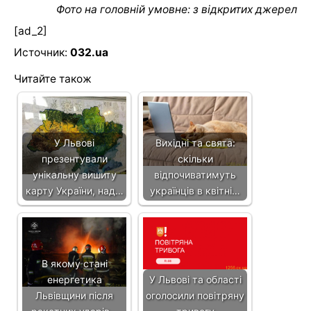
Фото на головній умовне: з відкритих джерел
[ad_2]
Источник:
032.ua
Читайте також
У Львові
Вихідні та свята:
презентували
скільки
унікальну вишиту
відпочиватимуть
карту України, над…
українців в квітні…
В якому стані
енергетика
У Львові та області
Львівщини після
оголосили повітряну