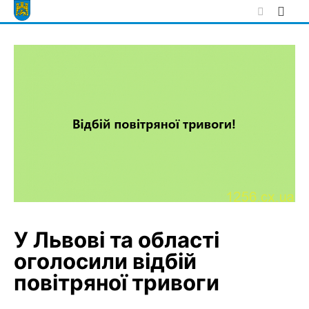
Skip
to
content
У Львові та області
оголосили відбій
повітряної тривоги