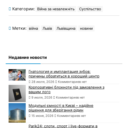
Категории:
Війна за незалежніть
Суспільство
Метки:
війна
Львів
Львівщина
новини
Недавние новости
Гнатология и имплантация зубов:
причины обратиться в хороший центр
28 июля, 2026
Комментариев нет
Корпоративні блокноти під замовлення з
вашим лого
9 июля, 2026
Комментариев нет
Модульні ємності в Києві – надійне
рішення для зберігання рідин
15 июня, 2026
Комментариев нет
Parik24: слоти, спорт і live-формати в