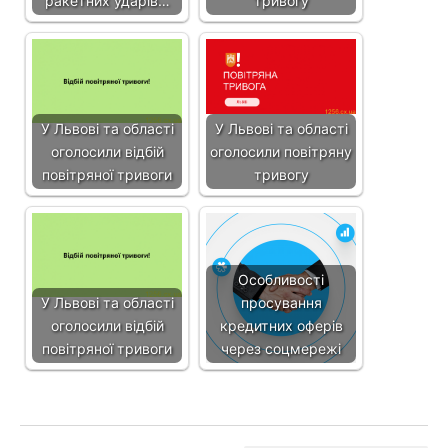
ракетних ударів…
тривогу
У Львові та області
У Львові та області
оголосили відбій
оголосили повітряну
повітряної тривоги
тривогу
Особливості
У Львові та області
просування
оголосили відбій
кредитних оферів
повітряної тривоги
через соцмережі