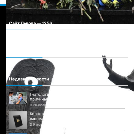
Сайт Львова — 1256
Сайт города Львова
Подписаться
Недавние новости
Гнатология и имплантация зубов:
причины обратиться в хороший центр
28 июля, 2026
Комментариев нет
Корпоративні блокноти під замовлення з
вашим лого
9 июля, 2026
Комментариев нет