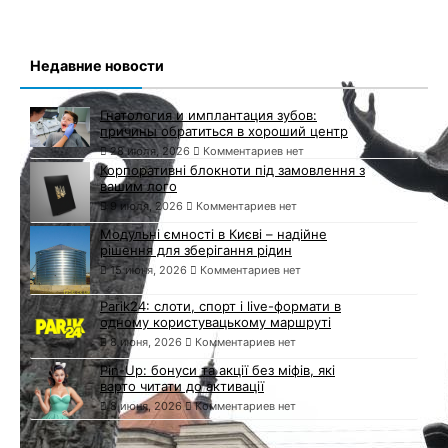
Недавние новости
Гнатология и имплантация зубов:
причины обратиться в хороший центр
28 июля, 2026
Комментариев нет
Корпоративні блокноти під замовлення з
вашим лого
9 июля, 2026
Комментариев нет
Модульні ємності в Києві – надійне
рішення для зберігання рідин
15 июня, 2026
Комментариев нет
Parik24: слоти, спорт і live-формати в
одному користувацькому маршруті
8 июня, 2026
Комментариев нет
Pin-Up: бонуси та акції без міфів, які
варто читати до активації
8 июня, 2026
Комментариев нет