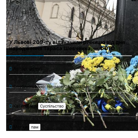
Сохранить моё имя, email и адрес сайта в этом браузере для
последующих моих комментариев.
У Львові 209-ту відзначили річницю від дня
народження Тараса Шевченка, — ФОТО
Автор:
admin
Опубликовано:
Четверг, 2023/03/09 - 22:00
Категории:
Суспільство
Метки:
пам