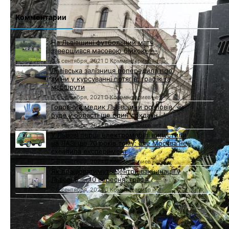
Комментарии
На Львівщині футбольний матч
завершився масовою бійкою, —
6 сентября, 2021
Комментариев нет
Львівська залізниця попередила про
зміни у курсуванні потягів: графік та
маршрути
6 сентября, 2021
Комментариев нет
Головний медик Львівщини розповів, чи
буде у області ще один локдаун
6 сентября, 2021
Комментариев нет
У Львові перші електромобілі випустили
на ЛАЗі ще 70 років тому: але Москва не
схвалила експеримент
6 сентября, 2021
Комментариев нет
Як працюватимуть центри вакцинації у
Львові 6 — 10 вересня: графік
6 сентября, 2021
Комментариев нет