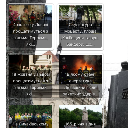
4 лютого у Львові
Скульптура
прощатимуться з
Моцарту, площа
п’ятьма Героями,
Коліївщини та вул.
які…
Бандери: що…
18 жовтня у Львові
В якому стані
прощатимуться з
енергетика
п’ятьма Героями,
Львівщини після
які…
ракетних ударів…
На Личаківському
165-річчя з дня