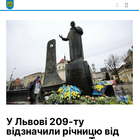
Skip
to
content
У Львові 209-ту
відзначили річницю від