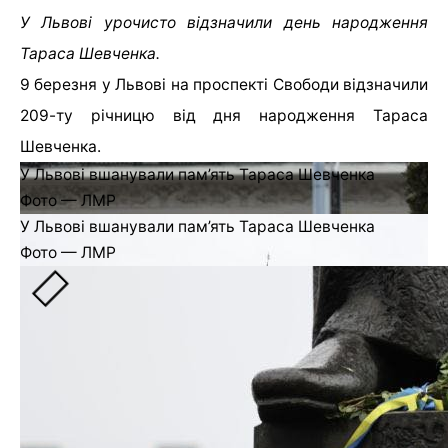
У Львові урочисто відзначили день народження
Тараса Шевченка.
9 березня у Львові на проспекті Свободи відзначили
209-ту річницю від дня народження Тараса
Шевченка.
У Львові вшанували пам’ять Тараса Шевченка
Фото — ЛМР
У Львові вшанували пам’ять Тараса Шевченка
Фото — ЛМР
Про це повідомили у пресслужбі Львівської
міськради.
Учасники урочисто поклали квіти до пам’ятника
Кобзарю. Після цього хорові капели та бандуристи