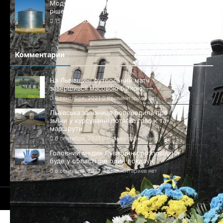
Модульні ємності в Києві – надійне
рішення для зберігання рідин
15 июня, 2026
Комментариев нет
Комментарии
На Львівщині футбольний матч
завершився масовою бійкою, —
6 сентября, 2021
Комментариев нет
Львівська залізниця попередила про
зміни у курсуванні потягів: графік та
маршрути
6 сентября, 2021
Комментариев нет
Головний медик Львівщини розповів, чи
буде у області ще один локдаун
6 сентября, 2021
Комментариев нет
© 2021-2026 Сайт Львова - 1256