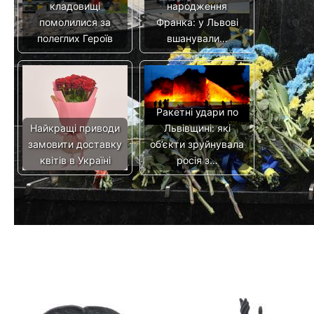
кладовищі
народження
помолилися за
Франка: у Львові
полеглих Героїв
вшанували…
Ракетні удари по
Найкращі приводи
Львівщині: які
замовити доставку
об’єкти зруйнувала
квітів в Україні
росія з…
Аренда строительных
Подбор автомобилей от
бытовок и ее преимущества
экспертов
Предыдущая запись
Следующая запись