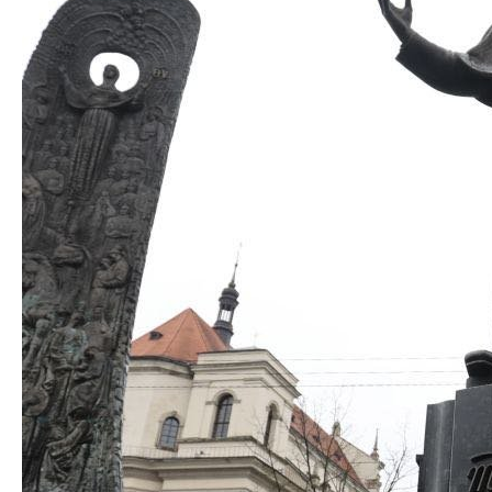
Добавить комментарий
Ваш адрес email не будет опубликован.
Обязательные
поля помечены
*
Комментарий
*
Имя
*
Email
*
Сайт