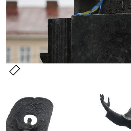
Львівщини виконали тематичні пісні.
Зазначимо, до покладання квітів долучились влада
міста та області, представники різних громадських
організацій, культурні діячі тощо.
У Львові вшанували пам’ять Тараса Шевченка
Фото — ЛМР
У Львові вшанували пам’ять Тараса Шевченка
Фото — ЛМР
Читайте також: Рятувальники показали, як
відбувалася ліквідація наслідків ракетного
обстрілу на Львівщині, — ВІДЕО
[ad_2]
Источник:
032.ua
Читайте також