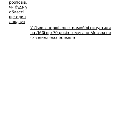
У Львові перші електромобілі випустили
на ЛАЗі ще 70 років тому: але Москва не
схвалила експеримент
6 сентября, 2021
Комментариев нет
Як працюватимуть центри вакцинації у
Львові 6 — 10 вересня: графік
6 сентября, 2021
Комментариев нет
Сайт Львова — 1256
Сайт города Львова
Подписаться