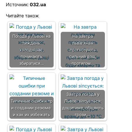
Источник:
032.ua
Читайте також
Погода у Львові на
На завтра
тиждень:
львів'янам
холоднішає,
прогнозують
починають
сильний дощ,
збиратися…
протягом…
Завтра погода у
Типичные ошибки пр
Львові зіпсується:
и создании резюме
дощитиме, обіцяють
и как их избежать
грози,…