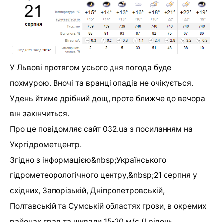
У Львові протягом усього дня погода буде
похмурою. Вночі та вранці опадів не очікується.
Удень йтиме дрібний дощ, проте ближче до вечора
він закінчиться.
Про це повідомляє сайт 032.ua з посиланням на
Укргідрометцентр.
Згідно з інформацією&nbsp;Українського
гідрометеорологічного центру,&nbsp;21 серпня у
східних, Запорізькій, Дніпропетровській,
Полтавській та Сумській областях грози, в окремих
районах град та шквали 15-20 м/с (І рівень