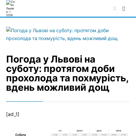
Skip
to
content
Погода у Львові на
суботу: протягом доби
прохолода та похмурість,
вдень можливий дощ
[ad_1]