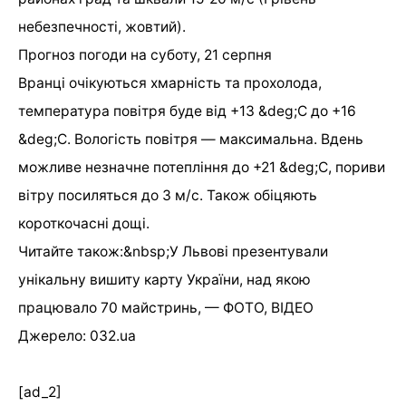
небезпечності, жовтий).
Прогноз погоди на суботу, 21 серпня
Вранці очікуються хмарність та прохолода,
температура повітря буде від +13 &deg;С до +16
&deg;С. Вологість повітря — максимальна. Вдень
можливе незначне потепління до +21 &deg;С, пориви
вітру посиляться до 3 м/с. Також обіцяють
короткочасні дощі.
Читайте також:&nbsp;У Львові презентували
унікальну вишиту карту України, над якою
працювало 70 майстринь, — ФОТО, ВІДЕО
Джерело: 032.ua
[ad_2]