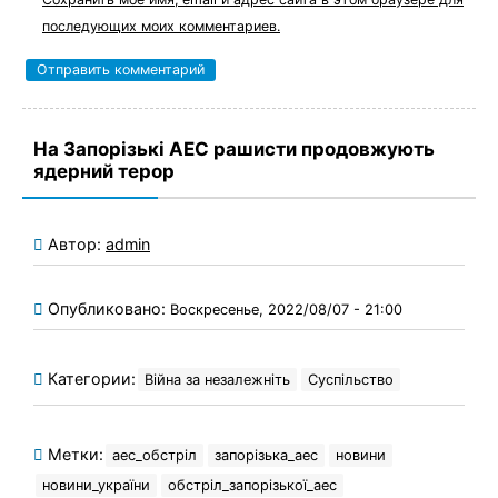
последующих моих комментариев.
На Запорізькі АЕС рашисти продовжують
ядерний терор
Автор:
admin
Опубликовано:
Воскресенье, 2022/08/07 - 21:00
Категории:
Війна за незалежніть
Суспільство
Метки:
аес_обстріл
запорізька_аес
новини
новини_україни
обстріл_запорізької_аес