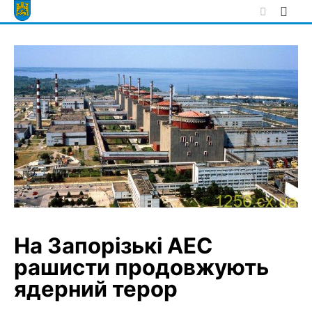
Skip
to
content
На Запорізькі АЕС
рашисти продовжують
ядерний терор