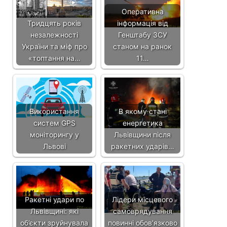
Оперативна
Тридцять років
інформація від
незалежності
Генштабу ЗСУ
України та міф про
станом на ранок
«топтання на…
11…
Використання
В якому стані
систем GPS
енергетика
моніторингу у
Львівщини після
Львові
ракетних ударів…
Ракетні удари по
Лідери місцевого
Львівщині: які
самоврядування
об’єкти зруйнувала
повинні обов’язково