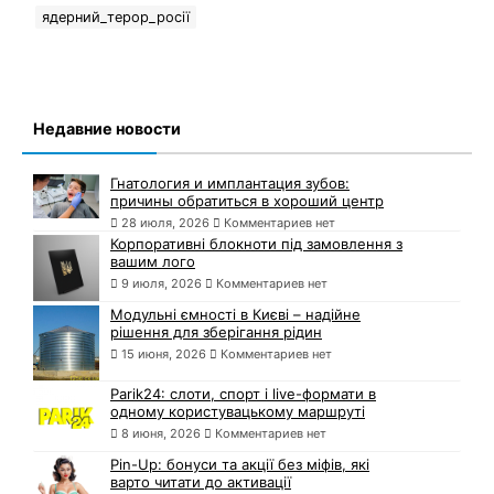
ядерний_терор_росії
Недавние новости
Гнатология и имплантация зубов:
причины обратиться в хороший центр
28 июля, 2026
Комментариев нет
Корпоративні блокноти під замовлення з
вашим лого
9 июля, 2026
Комментариев нет
Модульні ємності в Києві – надійне
рішення для зберігання рідин
15 июня, 2026
Комментариев нет
Parik24: слоти, спорт і live-формати в
одному користувацькому маршруті
8 июня, 2026
Комментариев нет
Pin-Up: бонуси та акції без міфів, які
варто читати до активації