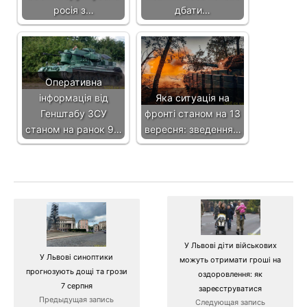
росія з…
дбати…
Оперативна
інформація від
Яка ситуація на
Генштабу ЗСУ
фронті станом на 13
станом на ранок 9…
вересня: зведення…
У Львові діти військових
У Львові синоптики
можуть отримати гроші на
прогнозують дощі та грози
оздоровлення: як
7 серпня
зареєструватися
Предыдущая запись
Следующая запись