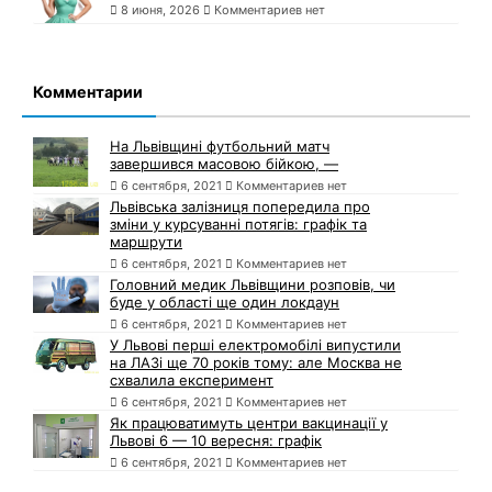
8 июня, 2026
Комментариев нет
Комментарии
На Львівщині футбольний матч
завершився масовою бійкою, —
6 сентября, 2021
Комментариев нет
Львівська залізниця попередила про
зміни у курсуванні потягів: графік та
маршрути
6 сентября, 2021
Комментариев нет
Головний медик Львівщини розповів, чи
буде у області ще один локдаун
6 сентября, 2021
Комментариев нет
У Львові перші електромобілі випустили
на ЛАЗі ще 70 років тому: але Москва не
схвалила експеримент
6 сентября, 2021
Комментариев нет
Як працюватимуть центри вакцинації у
Львові 6 — 10 вересня: графік
6 сентября, 2021
Комментариев нет