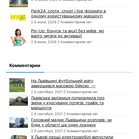
Parik24: слоти, спорт і live-формати в
одному користувацькому маршруті
8 июня, 2026
Комментариев нет
Pin-Up: бонуси та акції без міфів, які
варто читати до активації
8 июня, 2026
Комментариев нет
Комментарии
На Львівщині футбольний матч
завершився масовою бійкою, —
6 сентября, 2021
Комментариев нет
Львівська залізниця попередила про
зміни у курсуванні потягів: графік та
маршрути
6 сентября, 2021
Комментариев нет
Головний медик Львівщини розповів, чи
буде у області ще один локдаун
6 сентября, 2021
Комментариев нет
У Львові перші електромобілі випустили