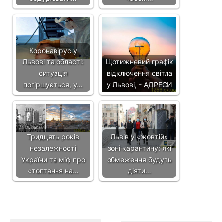
Коронавірус у
Львові та області:
Щотижневий графік
ситуація
відключення світла
погіршується, у…
у Львові, - АДРЕСИ
Тридцять років
Львів у «жовтій»
незалежності
зоні карантину: які
України та міф про
обмеження будуть
«топтання на…
діяти…