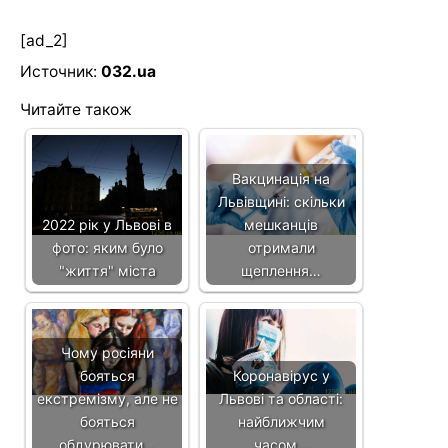
[ad_2]
Источник:
032.ua
Читайте також
Вакцинація на
Львівщині: скільки
2022 рік у Львові в
мешканців
фото: яким було
отримали
"життя" міста
щеплення…
Чому росіяни
бояться
Коронавірус у
екстремізму, але не
Львові та області:
бояться
найближчим
обдурювати…
часом…