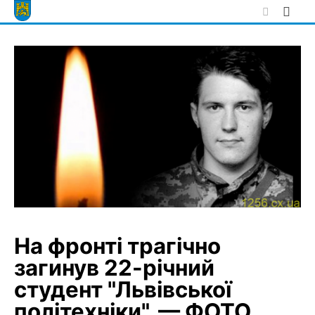
Skip
to
content
На фронті трагічно
загинув 22-річний
студент "Львівської
політехніки", — ФОТО