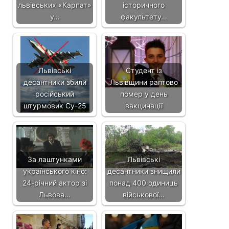
львівських «Карпат»
історичного
у…
факультету…
Львівські
Студент із
десантники збили
Львівщини раптово
російський
помер у день
штурмовик Су-25
вакцинації
За лаштунками
Львівські
українського кіно:
десантники знищили
24-річний актор зі
понад 400 одиниць
Львова…
військової…