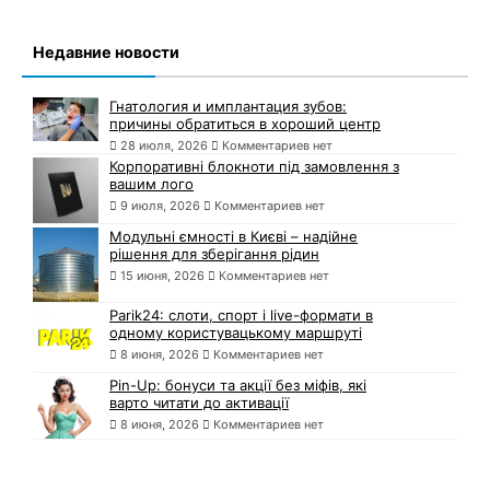
Недавние новости
Гнатология и имплантация зубов:
причины обратиться в хороший центр
28 июля, 2026
Комментариев нет
Корпоративні блокноти під замовлення з
вашим лого
9 июля, 2026
Комментариев нет
Модульні ємності в Києві – надійне
рішення для зберігання рідин
15 июня, 2026
Комментариев нет
Parik24: слоти, спорт і live-формати в
одному користувацькому маршруті
8 июня, 2026
Комментариев нет
Pin-Up: бонуси та акції без міфів, які
варто читати до активації
8 июня, 2026
Комментариев нет