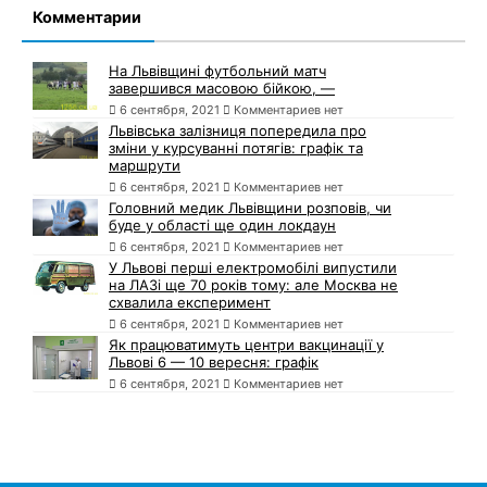
Комментарии
На Львівщині футбольний матч
завершився масовою бійкою, —
6 сентября, 2021
Комментариев нет
Львівська залізниця попередила про
зміни у курсуванні потягів: графік та
маршрути
6 сентября, 2021
Комментариев нет
Головний медик Львівщини розповів, чи
буде у області ще один локдаун
6 сентября, 2021
Комментариев нет
У Львові перші електромобілі випустили
на ЛАЗі ще 70 років тому: але Москва не
схвалила експеримент
6 сентября, 2021
Комментариев нет
Як працюватимуть центри вакцинації у
Львові 6 — 10 вересня: графік
6 сентября, 2021
Комментариев нет