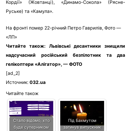
Кордії» (Жовтанці), «Динамо-Сокола» (Рясне-
Руське) та «Камула».
На фронті помер 22-річний Петро Гаврилів, Фото —
«ЛП»
Читайте також: Львівські десантники знищили
надсучасний російський безпілотник та два
гелікоптери «Алігатор», — ФОТО
[ad_2]
Источник:
032.ua
Читайте також
Стало відомо, хто
Під Бахмутом
буде суперником
загинув випускник