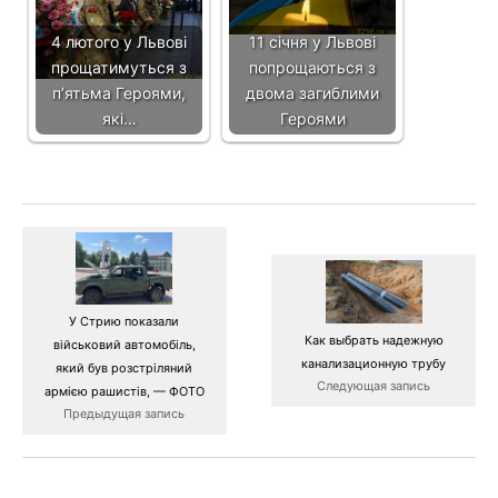
4 лютого у Львові
11 січня у Львові
прощатимуться з
попрощаються з
п’ятьма Героями,
двома загиблими
які…
Героями
У Стрию показали
Как выбрать надежную
військовий автомобіль,
канализационную трубу
який був розстріляний
Следующая запись
армією рашистів, — ФОТО
Предыдущая запись