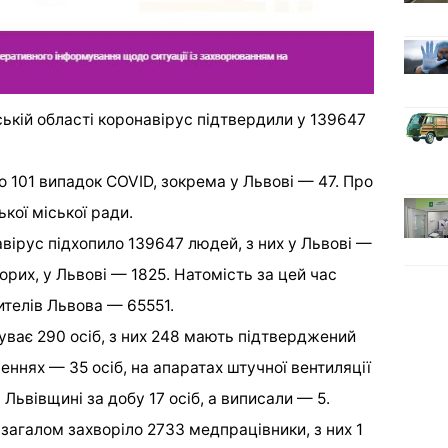
ській області коронавірус підтвердили у 139647
 101 випадок COVID, зокрема у Львові — 47. Про
кої міської ради.
навірус підхопило 139647 людей, з них у Львові —
рих, у Львові — 1825. Натомість за цей час
телів Львова — 65551.
уває 290 осіб, з них 248 мають підтверджений
леннях — 35 осіб, на апаратах штучної вентиляції
а Львівщині за добу 17 осіб, а виписали — 5.
 загалом захворіло 2733 медпрацівники, з них 1