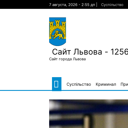
Skip
7 августа, 2026 - 2:55 дп
Суспільство
to
content
Сайт Львова - 125
Сайт города Львова
Суспільство
Криминал
Пр