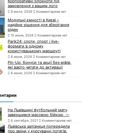
Корпоративні блокноти під
замовлення з вашим лого
9 июля, 2026
Комментариев нет
Модульні ємності в Києві –
надійне рішення для зберігання
рідин
15 июня, 2026
Комментариев нет
Parik24: слоти, спорт і live-
формати в одному
користувацькому маршруті
8 июня, 2026
Комментариев нет
Pin-Up: бонуси та акції без міфів,
які варто читати до активації
8 июня, 2026
Комментариев нет
ентарии
На Львівщині футбольний матч
завершився масовою бійкою, —
6 сентября, 2021
Комментариев нет
Львівська залізниця попередила
про зміни у курсуванні потягів: