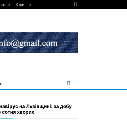
азное
Корисне
е
навірус на Львівщині: за добу
 сотня хворих