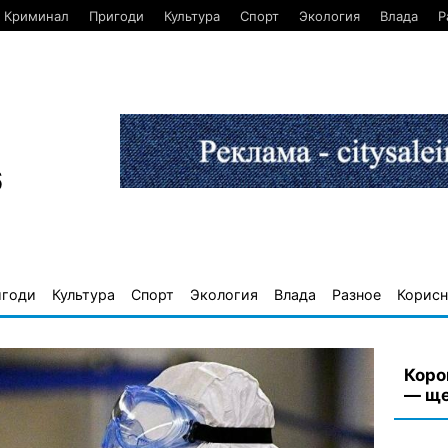
Криминал
Пригоди
Культура
Спорт
Экология
Влада
Р
6
игоди
Культура
Спорт
Экология
Влада
Разное
Корисн
Коро
— ще