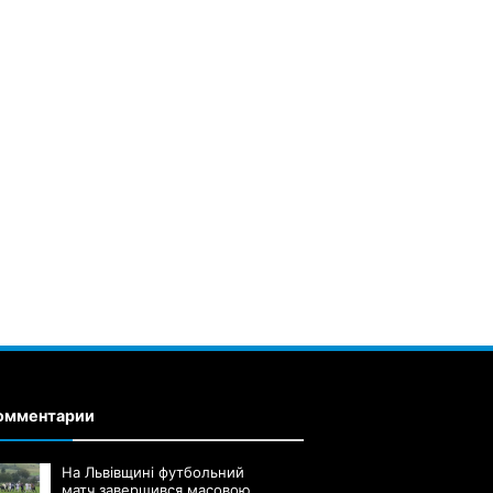
омментарии
На Львівщині футбольний
матч завершився масовою