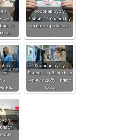
я з
Коронавірус у
усом у
Львові та області: у
бласті:
чотирьох районах -
ом на…
…
 області
Коронавірус у
лась
Львові та області: за
сть
минулу добу - плюс
нь на…
183…
рус у
бласті:
ворих