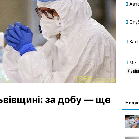
Авт
Опу
Кате
Мет
Льві
ьвівщині: за добу — ще
Недав