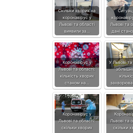
Скільки хворих на
Ситуаці
коронавірус у
коронавір
Львові та області
Львові та о
виявили за…
дані стан
Коронавірус у
У Львові та
Львові та області:
збільши
кількість хворих
кількі
станом на…
захворюва
Коронавірус у
Коронаві
Львові та області:
Львові та о
скільки хворих
скільки х