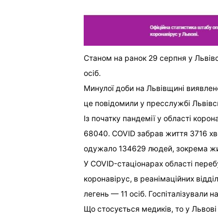
Станом на ранок 29 серпня у Львів
осіб.
Минулої доби на Львівщині виявлено
це повідомили у пресслужбі Львівсь
Із початку пандемії у області коро
68040. COVID забрав життя 3716 хво
одужало 134629 людей, зокрема жи
У COVID-стаціонарах області переб
коронавірус, в реанімаційних відді
легень — 11 осіб. Госпіталізували н
Що стосується медиків, то у Львові