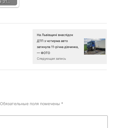
а 31…
На Львівщині внаслідок
ДТП з чотирма авто
загинула 11-річна дівчинка,
— ФОТО
Следующая запись
Обязательные поля помечены
*