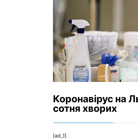
Коронавірус на Л
сотня хворих
[ad_1]