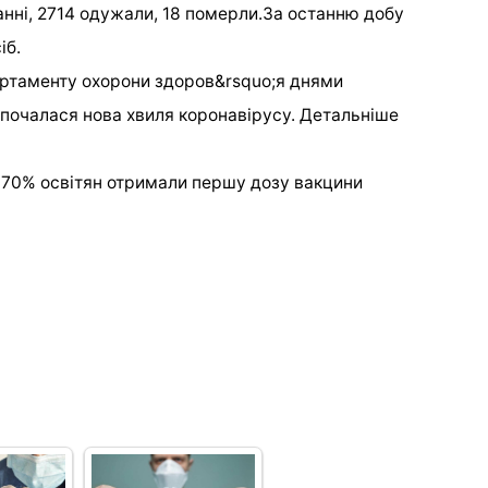
нні, 2714 одужали, 18 померли.За останню добу
іб.
артаменту охорони здоров&rsquo;я днями
почалася нова хвиля коронавірусу. Детальніше
 70% освітян отримали першу дозу вакцини