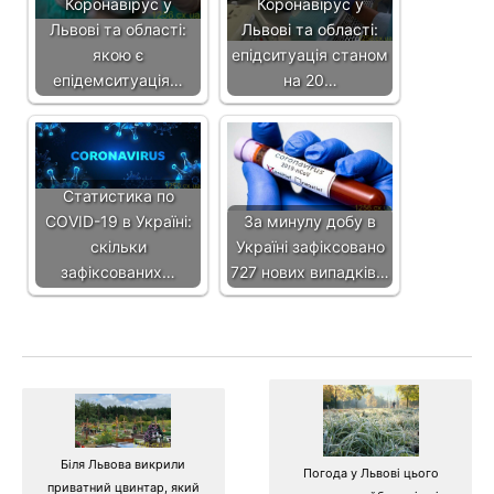
Коронавірус у
Коронавірус у
Львові та області:
Львові та області:
якою є
епідситуація станом
епідемситуація…
на 20…
Статистика по
COVID-19 в Україні:
За минулу добу в
скільки
Україні зафіксовано
зафіксованих…
727 нових випадків…
Біля Львова викрили
Погода у Львові цього
приватний цвинтар, який