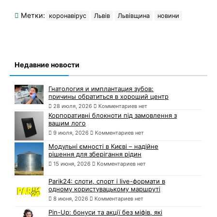
Метки:
коронавірус
Львів
Львівщина
новини
Недавние новости
Гнатология и имплантация зубов:
причины обратиться в хороший центр
28 июля, 2026
Комментариев нет
Корпоративні блокноти під замовлення з
вашим лого
9 июля, 2026
Комментариев нет
Модульні ємності в Києві – надійне
рішення для зберігання рідин
15 июня, 2026
Комментариев нет
Parik24: слоти, спорт і live-формати в
одному користувацькому маршруті
8 июня, 2026
Комментариев нет
Pin-Up: бонуси та акції без міфів, які