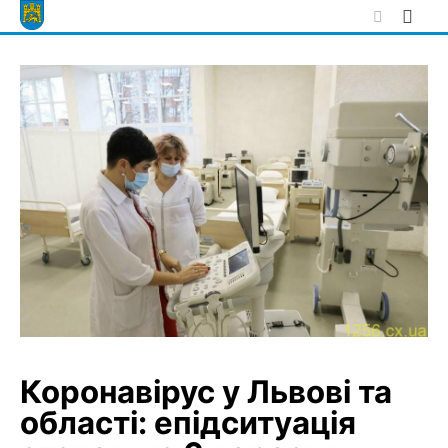
Skip
to
content
Коронавірус у Львові та
області: епідситуація