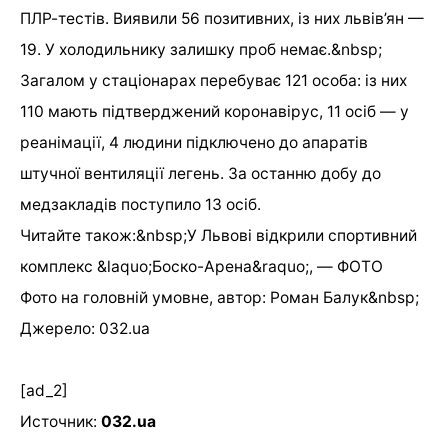
ПЛР-тестів. Виявили 56 позитивних, із них львів’ян —
19. У холодильнику залишку проб немає.&nbsp;
Загалом у стаціонарах перебуває 121 особа: із них
110 мають підтверджений коронавірус, 11 осіб — у
реанімації, 4 людини підключено до апаратів
штучної вентиляції легень. За останню добу до
медзакладів поступило 13 осіб.
Читайте також:&nbsp;У Львові відкрили спортивний
комплекс &laquo;Боско-Арена&raquo;, — ФОТО
Фото на головній умовне, автор: Роман Балук&nbsp;
Джерело: 032.ua
[ad_2]
Источник:
032.ua