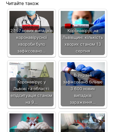
Читайте також
2 197 нових випадків
Коронавірус на
коронавірусної
Львівщині: кількість
хвороби було
хворих станом 13
зафіксовано…
серпня
В Україні
Коронавірус у
зафіксовано більше
Львові та області:
3 600 нових
епідситуація станом
випадків
на 9…
зараження…