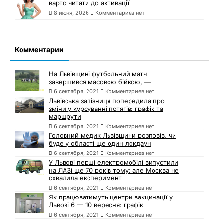
варто читати до активації
8 июня, 2026
Комментариев нет
Комментарии
На Львівщині футбольний матч
завершився масовою бійкою, —
6 сентября, 2021
Комментариев нет
Львівська залізниця попередила про
зміни у курсуванні потягів: графік та
маршрути
6 сентября, 2021
Комментариев нет
Головний медик Львівщини розповів, чи
буде у області ще один локдаун
6 сентября, 2021
Комментариев нет
У Львові перші електромобілі випустили
на ЛАЗі ще 70 років тому: але Москва не
схвалила експеримент
6 сентября, 2021
Комментариев нет
Як працюватимуть центри вакцинації у
Львові 6 — 10 вересня: графік
6 сентября, 2021
Комментариев нет