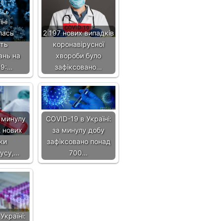
їні
лась
2 197 нових випадків
сть
коронавірусної
ань на
хвороби було
19:…
зафіксовано…
а минулу
COVID-19 в Україні:
 нових
за минулу добу
ки
зафіксовано понад
русу,…
700…
Україні: