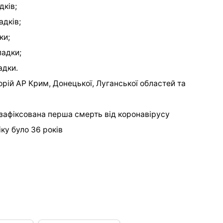
дків;
адків;
ки;
падки;
адки.
рій АР Крим, Донецької, Луганської областей та
зафіксована перша смерть від коронавірусу
ку було 36 років