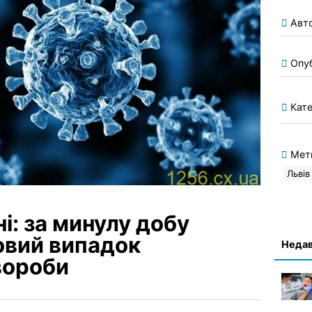
Авт
Опу
Кате
Мет
Львів
і: за минулу добу
овий випадок
Недав
вороби