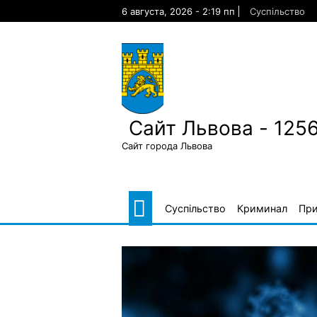
Skip
6 августа, 2026 - 2:19 пп
Суспільство
to
content
Сайт Львова - 125
Сайт города Львова
Суспільство
Криминал
Пр