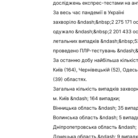
досліджень експрес-тестами на ант
За весь час пандемії в Україні
захворіло &ndash;&nbsp;2 275 171 ос
одужало &ndash;&nbsp;2 201 433 ос
летальних випадків &ndash;&nbsp;5
проведено ПЛР-тестувань &ndash;&n
За останню добу найбільша кількіс
Київ (164), Чернівецькій (52), Одесь
(39) областях.
Загальна кількість випадків захвор
м. Київ &ndash; 164 випадки;
Вінницька область &ndash; 35 випад
Волинська область &ndash; 5 випадк
Дніпропетровська область &ndash; 
Донецька область &ndash; 9 випадк