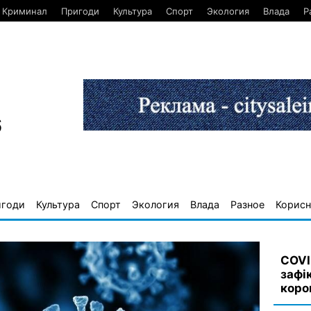
Криминал
Пригоди
Культура
Спорт
Экология
Влада
Р
6
игоди
Культура
Спорт
Экология
Влада
Разное
Корисн
COVI
зафі
коро