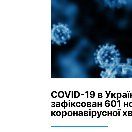
COVID-19 в Україн
зафіксован 601 н
коронавірусної х