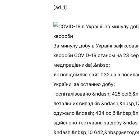
[ad_1]
За минулу добу в Україні зафіксова
хвороби COVID-19 станом на 23 серп
медпрацівників).&nbsp;
Як повідомляє сайт 032.ua з посил
України, за останню добу:
госпіталізовано &ndash; 425 осіб;&
летальних випадків &ndash;&nbsp;17
одужало &ndash; 434 осіб;&nbsp;&n
здійснено тестувань за добу &ndash
&ndash;&nbsp;10 642,&nbsp;методом