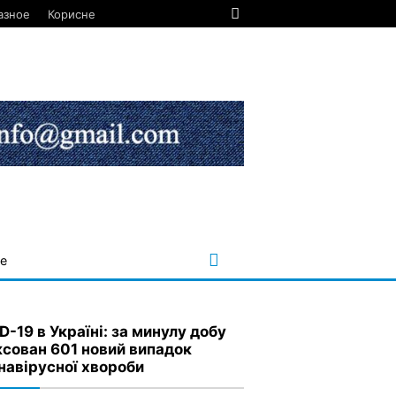
азное
Корисне
е
D-19 в Україні: за минулу добу
ксован 601 новий випадок
навірусної хвороби