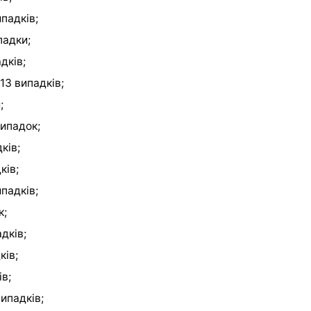
падків;
падки;
дків;
13 випадків;
;
випадок;
ків;
ків;
падків;
к;
дків;
ків;
в;
ипадків;