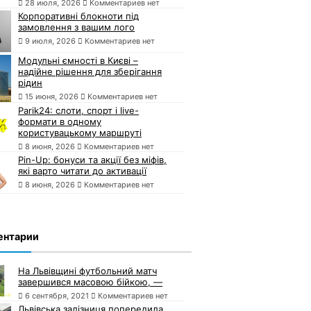
28 июля, 2026
Комментариев нет
Корпоративні блокноти під
замовлення з вашим лого
9 июля, 2026
Комментариев нет
Модульні ємності в Києві –
надійне рішення для зберігання
рідин
15 июня, 2026
Комментариев нет
Parik24: слоти, спорт і live-
формати в одному
користувацькому маршруті
8 июня, 2026
Комментариев нет
Pin-Up: бонуси та акції без міфів,
які варто читати до активації
8 июня, 2026
Комментариев нет
ентарии
На Львівщині футбольний матч
завершився масовою бійкою, —
6 сентября, 2021
Комментариев нет
Львівська залізниця попередила