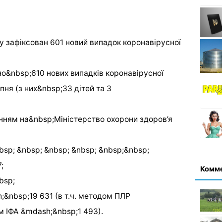
но&nbsp;610 нових випадків коронавірусної
ня (з них&nbsp;33 дітей та 3
анням на&nbsp;Міністерство охорони здоров’я
nbsp; &nbsp; &nbsp; &nbsp; &nbsp;&nbsp;
;
Комм
bsp;
;&nbsp;19 631 (в т.ч. методом ПЛР
 ІФА &mdash;&nbsp;1 493).