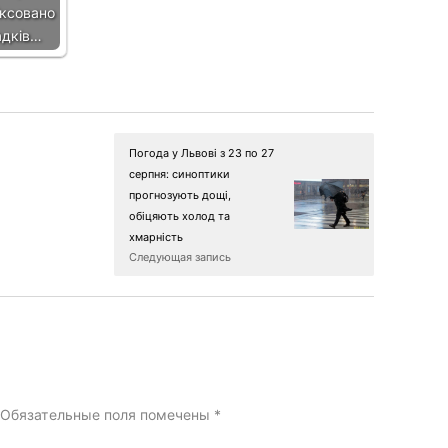
іксовано
адків…
Погода у Львові з 23 по 27
серпня: синоптики
прогнозують дощі,
обіцяють холод та
хмарність
Следующая запись
Обязательные поля помечены
*