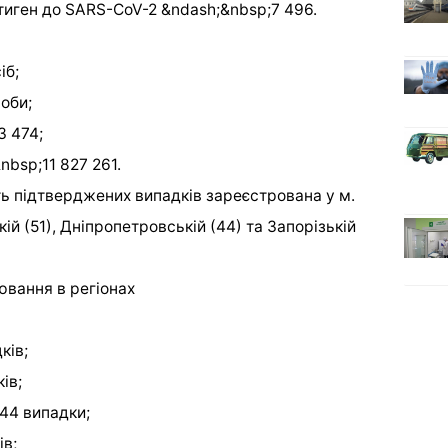
иген до SARS-CoV-2 &ndash;&nbsp;7 496.
іб;
оби;
3 474;
bsp;11 827 261.
ть підтверджених випадків зареєстрована у м.
кій (51), Дніпропетровській (44) та Запорізькій
ювання в регіонах
ків;
ів;
44 випадки;
ів;