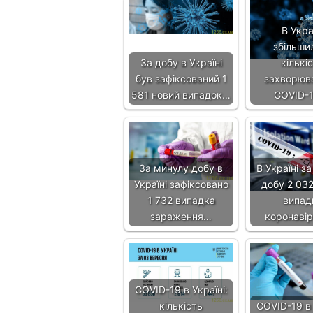
В Укра
збільши
За добу в Україні
кількі
був зафіксований 1
захворюв
581 новий випадок…
COVID-
За минулу добу в
В Україні з
Україні зафіксовано
добу 2 032
1 732 випадка
випад
зараження…
коронаві
COVID-19 в Україні:
кількість
COVID-19 в 