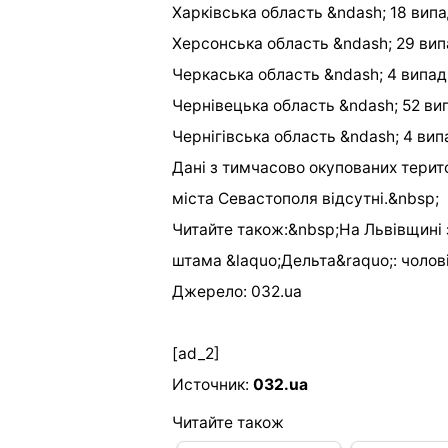
Харківська область &ndash; 18 випа
Херсонська область &ndash; 29 вип
Черкаська область &ndash; 4 випад
Чернівецька область &ndash; 52 ви
Чернігівська область &ndash; 4 вип
Дані з тимчасово окупованих терито
міста Севастополя відсутні.&nbsp;
Читайте також:&nbsp;На Львівщині 
штама &laquo;Дельта&raquo;: чолові
Джерело: 032.ua
[ad_2]
Источник:
032.ua
Читайте також