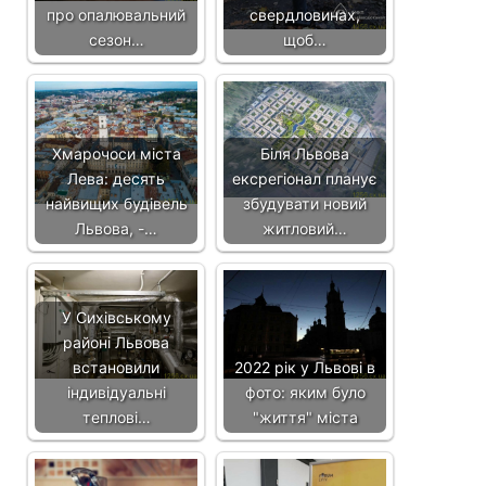
про опалювальний
свердловинах,
сезон…
щоб…
Хмарочоси міста
Біля Львова
Лева: десять
ексрегіонал планує
найвищих будівель
збудувати новий
Львова, -…
житловий…
У Сихівському
районі Львова
встановили
2022 рік у Львові в
індивідуальні
фото: яким було
теплові…
"життя" міста