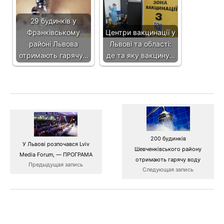
29 будинків у
Франківському
Центри вакцинації у
районі Львова
Львові та області:
отримають гарячу…
де та яку вакцину…
200 будинків
У Львові розпочався Lviv
Шевченківського району
Media Forum, — ПРОГРАМА
отримають гарячу воду
Предыдущая запись
Следующая запись