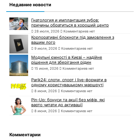
Недавние новости
Гнатология и имплантация зубов:
причины обратиться в хороший центр
28 июля, 2026
Комментариев нет
Корпоративні блокноти під замовлення з
вашим лого
9 июля, 2026
Комментариев нет
Модульні ємності в Києві – надійне
рішення для зберігання рідин
15 июня, 2026
Комментариев нет
Parik24: слоти, спорт і live-формати в
одному користувацькому маршруті
8 июня, 2026
Комментариев нет
Pin-Up: бонуси та акції без міфів, які
варто читати до активації
8 июня, 2026
Комментариев нет
Комментарии