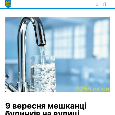
Skip
to
content
9 вересня мешканці
будинків на вулиці