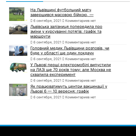
На Львівщині футбольний матч
завершився масовою бійкою, —
6 сентября, 2021
Комментариев нет
Львівська залізниця попередила про
зміни у курсуванні потягів: графік та
маршрути
6 сентября, 2021
Комментариев нет
Головний медик Львівщини розповів, чи
буде у області ще один локдаун
6 сентября, 2021
Комментариев нет
У Львові перші електромобілі випустили
на ЛАЗі ще 70 років тому: але Москва не
схвалила експеримент
6 сентября, 2021
Комментариев нет
Як працюватимуть центри вакцинації у
Львові 6 — 10 вересня: графік
6 сентября, 2021
Комментариев нет