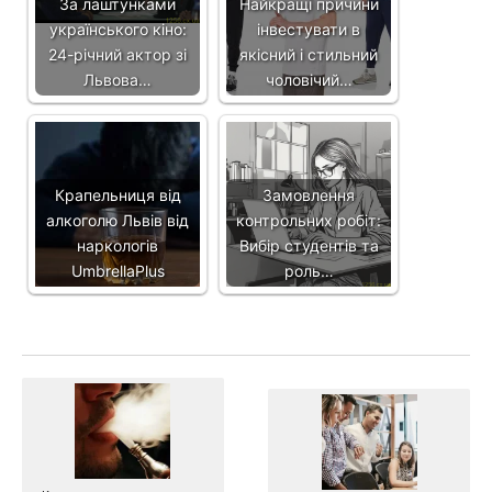
За лаштунками
Найкращі причини
українського кіно:
інвестувати в
24-річний актор зі
якісний і стильний
Львова…
чоловічий…
Крапельниця від
Замовлення
алкоголю Львів від
контрольних робіт:
наркологів
Вибір студентів та
UmbrellaPlus
роль…