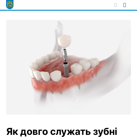
Skip
to
content
Як довго служать зубні