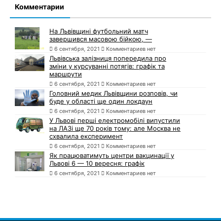
Комментарии
На Львівщині футбольний матч
завершився масовою бійкою, —
6 сентября, 2021
Комментариев нет
Львівська залізниця попередила про
зміни у курсуванні потягів: графік та
маршрути
6 сентября, 2021
Комментариев нет
Головний медик Львівщини розповів, чи
буде у області ще один локдаун
6 сентября, 2021
Комментариев нет
У Львові перші електромобілі випустили
на ЛАЗі ще 70 років тому: але Москва не
схвалила експеримент
6 сентября, 2021
Комментариев нет
Як працюватимуть центри вакцинації у
Львові 6 — 10 вересня: графік
6 сентября, 2021
Комментариев нет