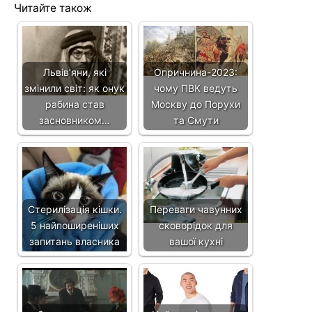
Читайте також
Львівʼяни, які
Опричнина-2023:
змінили світ: як онук
чому ПВК ведуть
рабина став
Москву до Порухи
засновником…
та Смути
Стерилізація кішки.
Переваги чавунних
5 найпоширеніших
сковорідок для
запитань власника
вашої кухні