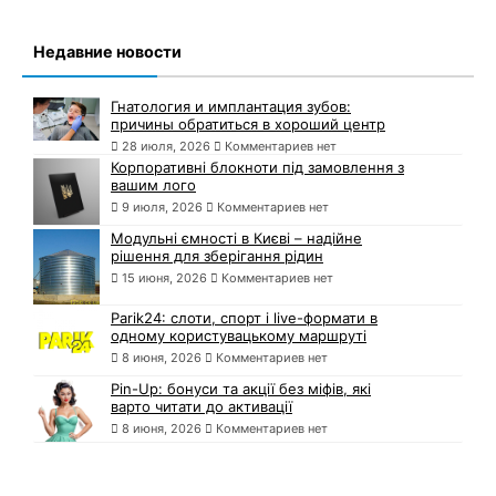
Недавние новости
Гнатология и имплантация зубов:
причины обратиться в хороший центр
28 июля, 2026
Комментариев нет
Корпоративні блокноти під замовлення з
вашим лого
9 июля, 2026
Комментариев нет
Модульні ємності в Києві – надійне
рішення для зберігання рідин
15 июня, 2026
Комментариев нет
Parik24: слоти, спорт і live-формати в
одному користувацькому маршруті
8 июня, 2026
Комментариев нет
Pin-Up: бонуси та акції без міфів, які
варто читати до активації
8 июня, 2026
Комментариев нет