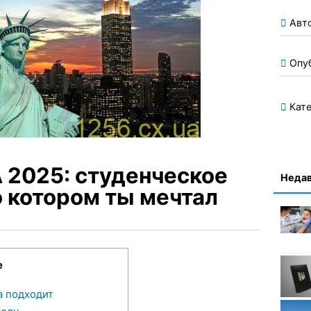
Авт
Опу
Кате
A 2025: студенческое
Недав
о котором ты мечтал
е
а подходит