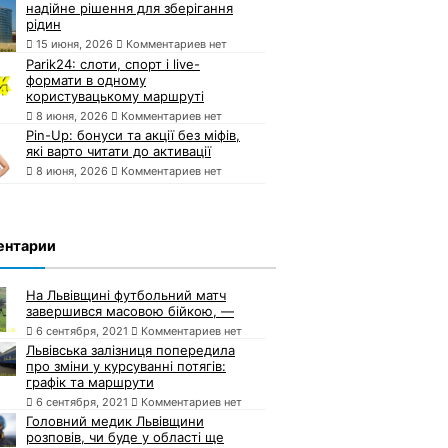
надійне рішення для зберігання
рідин
15 июня, 2026
Комментариев нет
Parik24: слоти, спорт і live-
формати в одному
користувацькому маршруті
8 июня, 2026
Комментариев нет
Pin-Up: бонуси та акції без міфів,
які варто читати до активації
8 июня, 2026
Комментариев нет
ентарии
На Львівщині футбольний матч
завершився масовою бійкою, —
6 сентября, 2021
Комментариев нет
Львівська залізниця попередила
про зміни у курсуванні потягів:
графік та маршрути
6 сентября, 2021
Комментариев нет
Головний медик Львівщини
розповів, чи буде у області ще