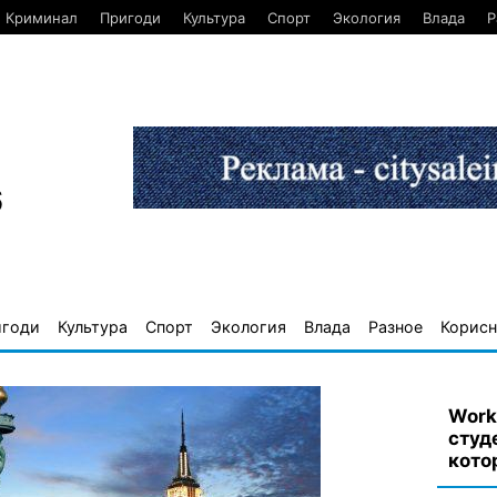
Криминал
Пригоди
Культура
Спорт
Экология
Влада
Р
6
игоди
Культура
Спорт
Экология
Влада
Разное
Корисн
Work
студ
кото