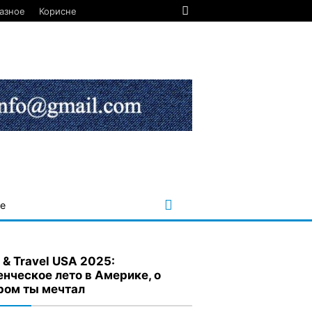
азное
Корисне
е
 & Travel USA 2025:
енческое лето в Америке, о
ром ты мечтал