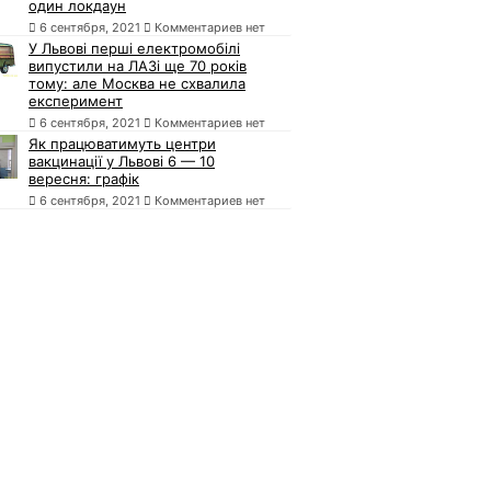
один локдаун
6 сентября, 2021
Комментариев нет
У Львові перші електромобілі
випустили на ЛАЗі ще 70 років
тому: але Москва не схвалила
експеримент
6 сентября, 2021
Комментариев нет
Як працюватимуть центри
вакцинації у Львові 6 — 10
вересня: графік
6 сентября, 2021
Комментариев нет