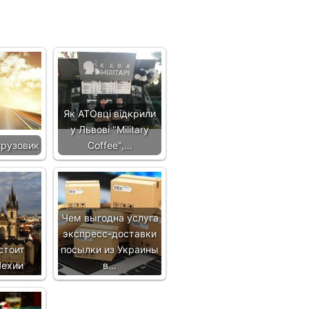
Як АТОвці відкрили
у Львові "Military
грузовик
Coffee",…
Чем выгодна услуга
экспресс-доставки
стоит
посылки из Украины
Чехии
в…