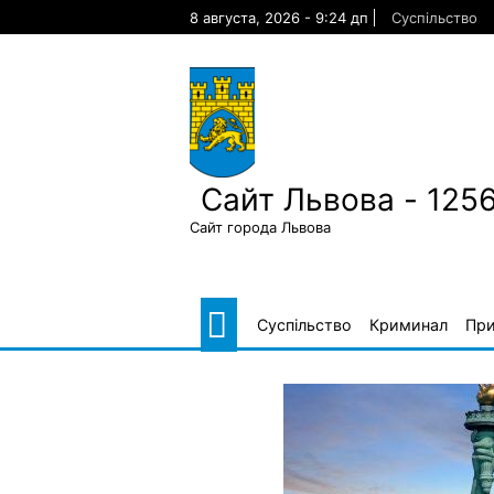
Skip
8 августа, 2026 - 9:24 дп
Суспільство
to
content
Сайт Львова - 125
Сайт города Львова
Суспільство
Криминал
Пр