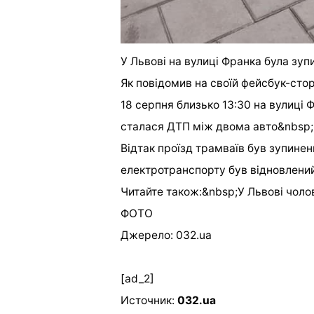
У Львові на вулиці Франка була зуп
Як повідомив на своїй фейсбук-стор
18 серпня близько 13:30 на вулиці 
сталася ДТП між двома авто&nbsp;Mi
Відтак проїзд трамваїв був зупинен
електротранспорту був відновлени
Читайте також:&nbsp;У Львові чолов
ФОТО
Джерело: 032.ua
[ad_2]
Источник:
032.ua