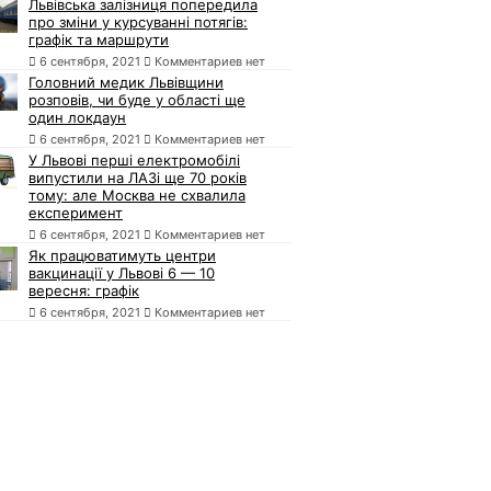
Львівська залізниця попередила
про зміни у курсуванні потягів:
графік та маршрути
6 сентября, 2021
Комментариев нет
Головний медик Львівщини
розповів, чи буде у області ще
один локдаун
6 сентября, 2021
Комментариев нет
У Львові перші електромобілі
випустили на ЛАЗі ще 70 років
тому: але Москва не схвалила
експеримент
6 сентября, 2021
Комментариев нет
Як працюватимуть центри
вакцинації у Львові 6 — 10
вересня: графік
6 сентября, 2021
Комментариев нет