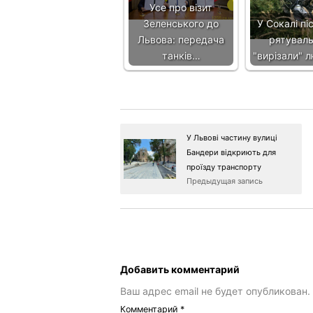
Усе про візит
Зеленського до
У Сокалі пі
Львова: передача
рятувал
танків…
"вирізали" 
У Львові частину вулиці
Бандери відкриють для
проїзду транспорту
Предыдущая запись
Добавить комментарий
Ваш адрес email не будет опубликован.
Комментарий
*