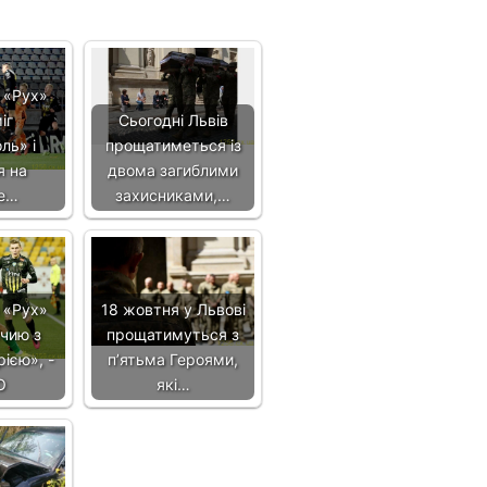
 «Рух»
іг
Сьогодні Львів
ль» і
прощатиметься із
я на
двома загиблими
е…
захисниками,…
 «Рух»
18 жовтня у Львові
ічию з
прощатимуться з
ією», -
п’ятьма Героями,
О
які…