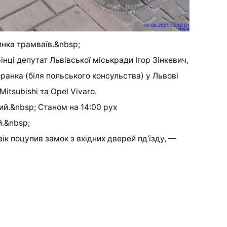
инка трамваїв.&nbsp;
інці депутат Львівської міськради Ігор Зінкевич,
Франка (біля польського консульства) у Львові
tsubishi та Opel Vivaro.
ий.&nbsp; Станом на 14:00 рух
й.&nbsp;
ік поцупив замок з вхідних дверей пд’їзду, —