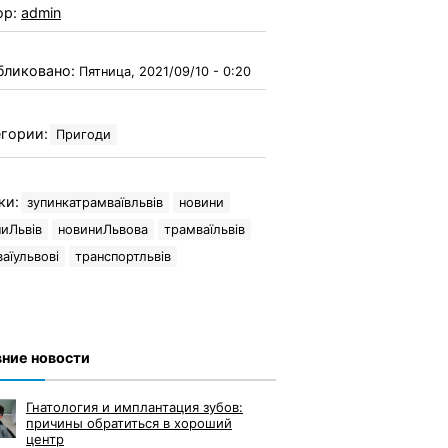
ор:
admin
бликовано:
Пятница, 2021/09/10 - 0:20
гории:
Пригоди
ки:
зупинкатрамваївльвів
новини
иЛьвів
новиниЛьвова
трамваїльвів
аїульвові
транспортльвів
ние новости
Гнатология и имплантация зубов:
причины обратиться в хороший
центр