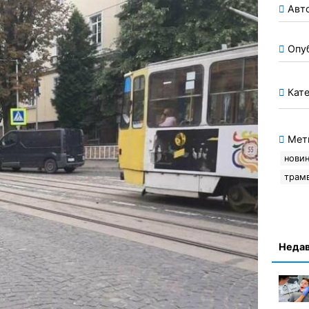
Авт
Опу
Кате
Мет
новин
трамв
Недав