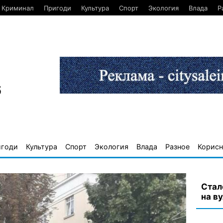
Криминал
Пригоди
Культура
Спорт
Экология
Влада
Р
6
игоди
Культура
Спорт
Экология
Влада
Разное
Корисн
Стал
на в