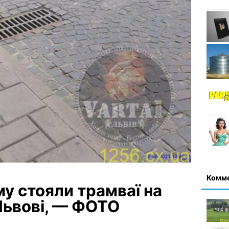
Комм
му стояли трамваї на
Львові, — ФОТО