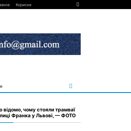
азное
Корисне
е
о відомо, чому стояли трамваї
улиці Франка у Львові, — ФОТО