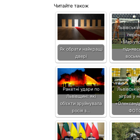
Читайте також
Львівській
перем
«Маріупо
Як обрати найкращі
піднявс
двері
восьм
Ракетні удари по
Львівській
Львівщині: які
зіграв у н
об’єкти зруйнувала
«Олександр
росія з…
ФОТ