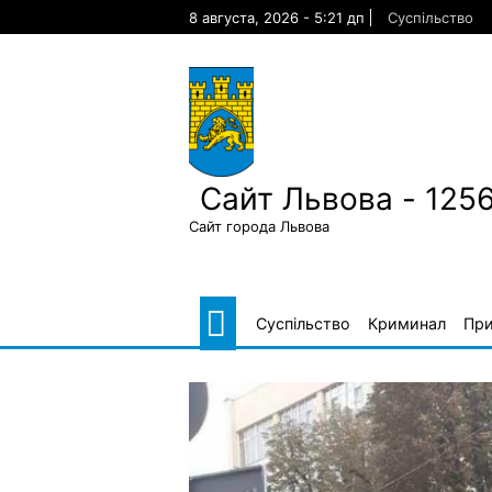
Skip
8 августа, 2026 - 5:21 дп
Суспільство
to
content
Сайт Львова - 125
Сайт города Львова
Суспільство
Криминал
Пр