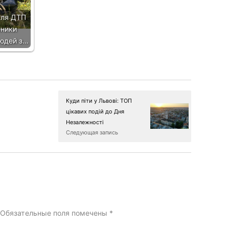
сля ДТП
ьники
людей з…
Куди піти у Львові: ТОП
цікавих подій до Дня
Незалежності
Следующая запись
Обязательные поля помечены
*