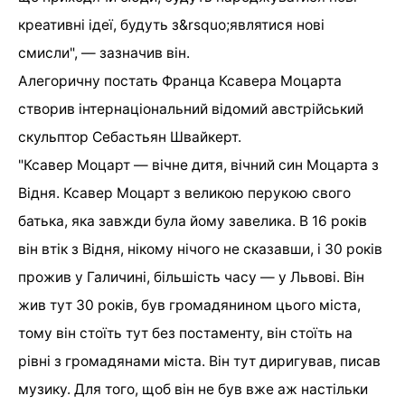
креативні ідеї, будуть з&rsquo;являтися нові
смисли", — зазначив він.
Алегоричну постать Франца Ксавера Моцарта
створив інтернаціональний відомий австрійський
скульптор Себастьян Швайкерт.
"Ксавер Моцарт — вічне дитя, вічний син Моцарта з
Відня. Ксавер Моцарт з великою перукою свого
батька, яка завжди була йому завелика. В 16 років
він втік з Відня, нікому нічого не сказавши, і 30 років
прожив у Галичині, більшість часу — у Львові. Він
жив тут 30 років, був громадянином цього міста,
тому він стоїть тут без постаменту, він стоїть на
рівні з громадянами міста. Він тут диригував, писав
музику. Для того, щоб він не був вже аж настільки