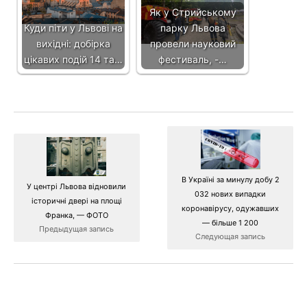
Як у Стрийському
Куди піти у Львові на
парку Львова
вихідні: добірка
провели науковий
цікавих подій 14 та…
фестиваль, -…
В Україні за минулу добу 2
У центрі Львова відновили
032 нових випадки
історичні двері на площі
коронавірусу, одужавших
Франка, — ФОТО
— більше 1 200
Предыдущая запись
Следующая запись