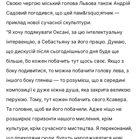
Своєю чергою міський голова Львова також Андрій
Садовий погодився, що цей пам&rsquo;ятник —
приклад нової сучасної скульптури.
"Я хочу подякувати Оксані, за цю інтелектуальну
інтервенцію, а Себастьяну за його працю. Думаю,
що дискусій після сьогоднішнього дня буде ще
більше, бо кожен побачить тут щось своє. Якщо з
боку подивитися, то можна побачити голову лева, з
іншого боку глянеш — то розумієш, що в середині
композиції є дуже ніжна душа, яка закрита великою
перукою. Тому, тут кожен побачить свого Ксавера.
Та головне, щоб ви його побачили. Адже ніщо не
розширює горизонти нашого мислення, крім
культури, крім сучасного мистецтва. Я переконаний,
що приходячи сюди, будуть народжуватися нові