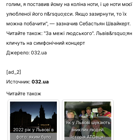
голим, я поставив йому на коліна ноти, і це ноти моєї
улюбленої його п&rsquo;єси. Якщо зазирнути, то їх
можна побачити", — зазначив Себастьян Швайкерт.
Читайте також: "За межі людського". Львів&rsquo;ян
кличуть на симфонічний концерт
Джерело: 032.ua
[ad_2]
Источник:
032.ua
Читайте також
Як у Львові шукають
2022 рік у Львові в
зниклих людей.
фото: яким було
Історія АТОвця-