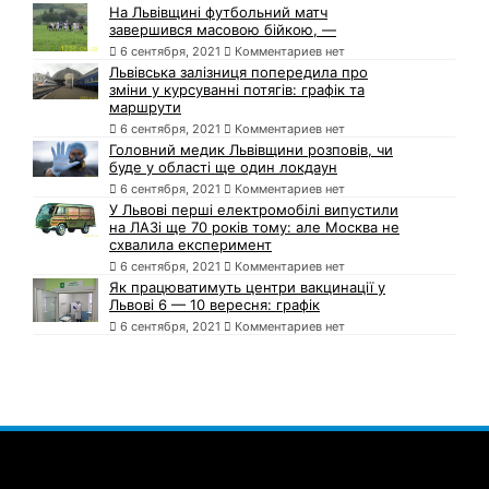
На Львівщині футбольний матч
завершився масовою бійкою, —
6 сентября, 2021
Комментариев нет
Львівська залізниця попередила про
зміни у курсуванні потягів: графік та
маршрути
6 сентября, 2021
Комментариев нет
Головний медик Львівщини розповів, чи
буде у області ще один локдаун
6 сентября, 2021
Комментариев нет
У Львові перші електромобілі випустили
на ЛАЗі ще 70 років тому: але Москва не
схвалила експеримент
6 сентября, 2021
Комментариев нет
Як працюватимуть центри вакцинації у
Львові 6 — 10 вересня: графік
6 сентября, 2021
Комментариев нет