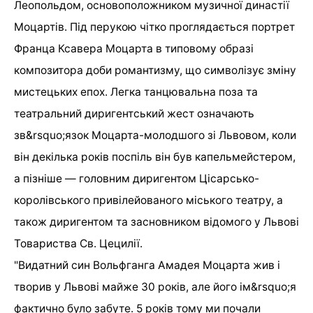
Леопольдом, основоположником музичної династії
Моцартів. Під перукою чітко проглядається портрет
Франца Ксавера Моцарта в типовому образі
композитора доби романтизму, що символізує зміну
мистецьких епох. Легка танцювальна поза та
театральний диригентський жест означають
зв&rsquo;язок Моцарта-молодшого зі Львовом, коли
він декілька років поспіль він був капельмейстером,
а пізніше — головним диригентом Цісарсько-
королівського привілейованого міського театру, а
також диригентом та засновником відомого у Львові
Товариства Св. Цецилії.
"Видатний син Вольфганга Амадея Моцарта жив і
творив у Львові майже 30 років, але його ім&rsquo;я
фактично було забуте. 5 років тому ми почали