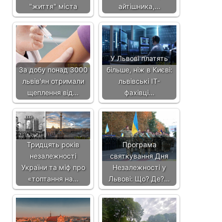
"життя" міста
айтішника,…
У Львові платять
За добу понад 3000
більше, ніж в Києві:
львів'ян отримали
львівські IT-
щеплення від…
фахівці…
Тридцять років
Програма
незалежності
святкування Дня
України та міф про
Незалежності у
«топтання на…
Львові: Що? Де?…