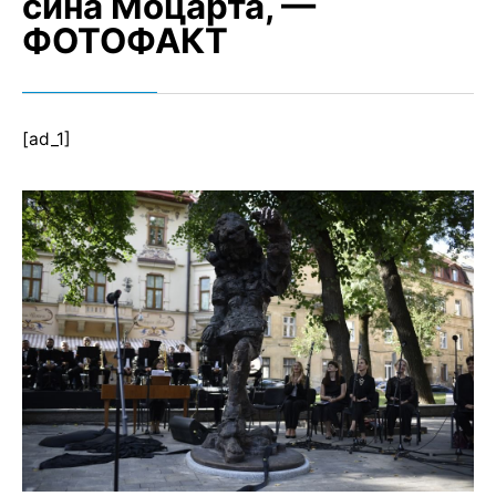
сина Моцарта, —
ФОТОФАКТ
[ad_1]