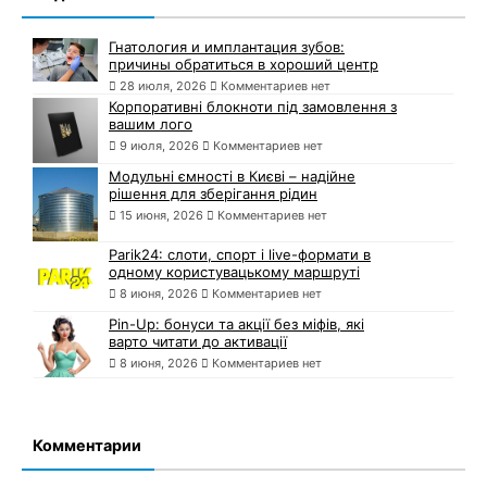
Гнатология и имплантация зубов:
причины обратиться в хороший центр
28 июля, 2026
Комментариев нет
Корпоративні блокноти під замовлення з
вашим лого
9 июля, 2026
Комментариев нет
Модульні ємності в Києві – надійне
рішення для зберігання рідин
15 июня, 2026
Комментариев нет
Parik24: слоти, спорт і live-формати в
одному користувацькому маршруті
8 июня, 2026
Комментариев нет
Pin-Up: бонуси та акції без міфів, які
варто читати до активації
8 июня, 2026
Комментариев нет
Комментарии