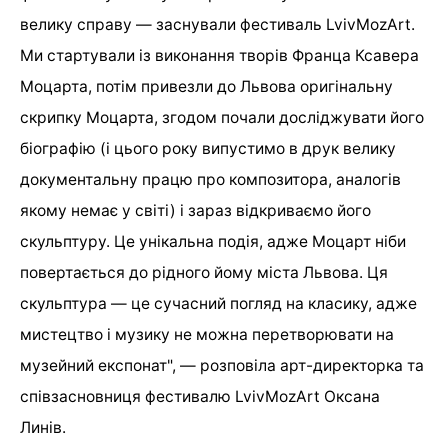
велику справу — заснували фестиваль LvivMozArt.
Ми стартували із виконання творів Франца Ксавера
Моцарта, потім привезли до Львова оригінальну
скрипку Моцарта, згодом почали досліджувати його
біографію (і цього року випустимо в друк велику
документальну працю про композитора, аналогів
якому немає у світі) і зараз відкриваємо його
скульптуру. Це унікальна подія, адже Моцарт ніби
повертається до рідного йому міста Львова. Ця
скульптура — це сучасний погляд на класику, адже
мистецтво і музику не можна перетворювати на
музейний експонат", — розповіла арт-директорка та
співзасновниця фестивалю LvivMozArt Оксана
Линів.