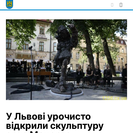
Skip
to
content
У Львові урочисто
відкрили скульптуру