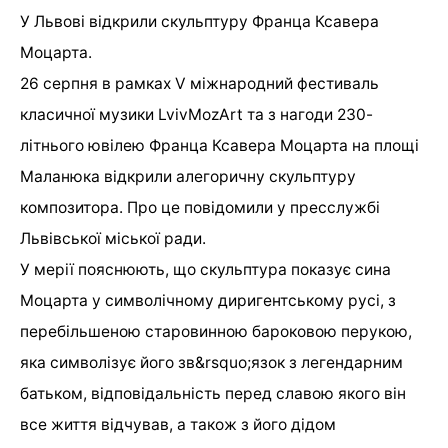
У Львові відкрили скульптуру Франца Ксавера
Моцарта.
26 серпня в рамках V міжнародний фестиваль
класичної музики LvivMozArt та з нагоди 230-
літнього ювілею Франца Ксавера Моцарта на площі
Маланюка відкрили алегоричну скульптуру
композитора. Про це повідомили у пресслужбі
Львівської міської ради.
У мерії пояснюють, що скульптура показує сина
Моцарта у символічному диригентському русі, з
перебільшеною старовинною бароковою перукою,
яка символізує його зв&rsquo;язок з легендарним
батьком, відповідальність перед славою якого він
все життя відчував, а також з його дідом