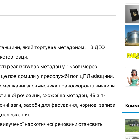
ркоторговця.
сті реалізовував метадон у Львові через
 це повідомили у пресслужбі поліції Львівщини.
 помешканні зловмисника правоохоронці виявили
тичної речовини, схожої на метадон, 49 зіп-
онні ваги, засоби для фасування, чорнові записи
Комм
дослідження.
 вилученої наркотичної речовини становить