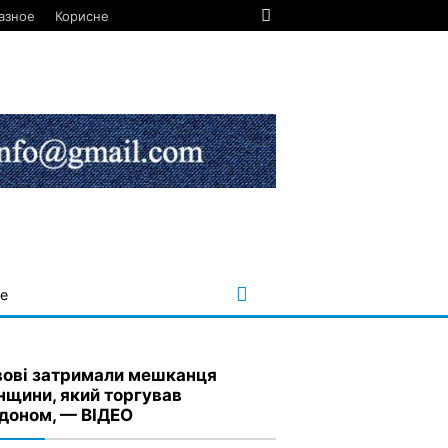
азное
Корисне
е
вові затримали мешканця
нщини, який торгував
доном, — ВІДЕО