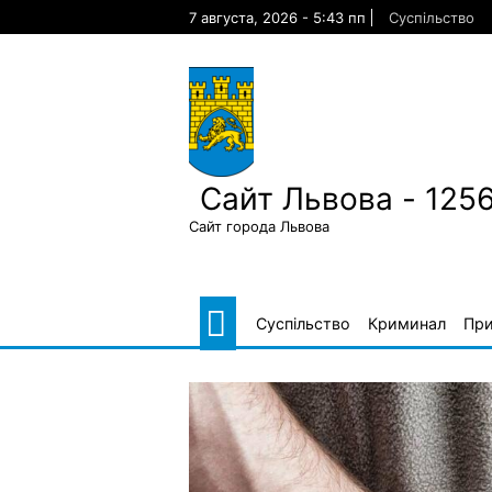
Skip
7 августа, 2026 - 5:43 пп
Суспільство
to
content
Сайт Львова - 125
Сайт города Львова
Суспільство
Криминал
Пр