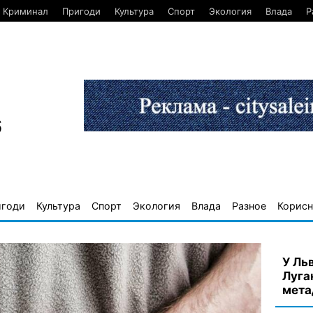
Криминал
Пригоди
Культура
Спорт
Экология
Влада
Р
6
игоди
Культура
Спорт
Экология
Влада
Разное
Корисн
У Ль
Луга
мета