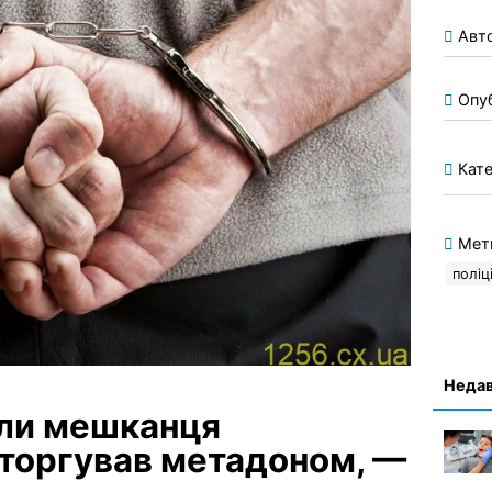
Авт
Опу
Кате
Мет
поліц
Недав
али мешканця
 торгував метадоном, —