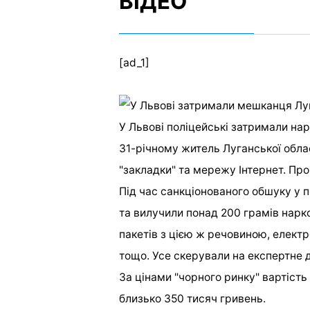
ВІДЕО
[ad_1]
У Львові поліцейські затримали на
31-річному житель Луганської обла
"закладки" та мережу Інтернет. Про
Під час санкціонованого обшуку у
та вилучили понад 200 грамів нарко
пакетів з цією ж речовиною, електр
тощо. Усе скерували на експертне 
За цінами "чорного ринку" вартість
близько 350 тисяч гривень.