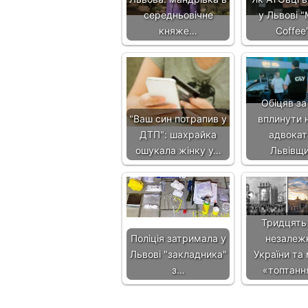
середньовічне
у Львові "M
княже…
Coffee
Обіцяв за
"Ваш син потрапив у
вплинути н
ДТП": шахрайка
адвокат
ошукала жінку у…
Львівщ
Тридцять
Поліція затримала у
незалеж
Львові "закладника"
України та 
з…
«топтанн