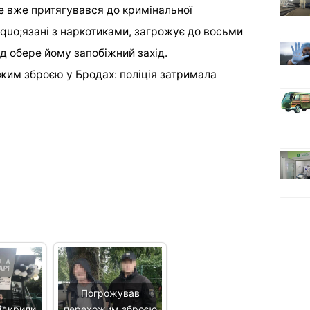
е вже притягувався до кримінальної
squo;язані з наркотиками, загрожує до восьми
уд обере йому запобіжний захід.
жим зброєю у Бродах: поліція затримала
Погрожував
ідкрили
перехожим зброєю