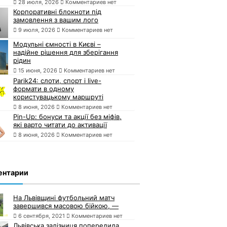
28 июля, 2026
Комментариев нет
Корпоративні блокноти під
замовлення з вашим лого
9 июля, 2026
Комментариев нет
Модульні ємності в Києві –
надійне рішення для зберігання
рідин
15 июня, 2026
Комментариев нет
Parik24: слоти, спорт і live-
формати в одному
користувацькому маршруті
8 июня, 2026
Комментариев нет
Pin-Up: бонуси та акції без міфів,
які варто читати до активації
8 июня, 2026
Комментариев нет
ентарии
На Львівщині футбольний матч
завершився масовою бійкою, —
6 сентября, 2021
Комментариев нет
Львівська залізниця попередила