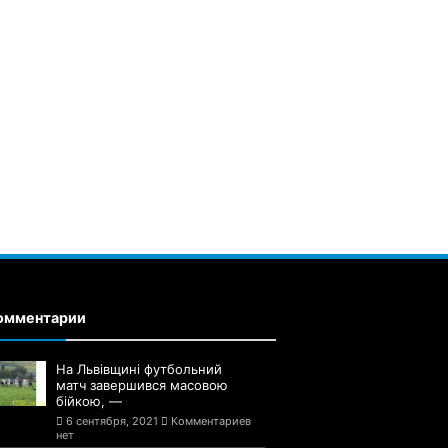
омментарии
На Львівщині футбольний
матч завершився масовою
бійкою, —
6 сентября, 2021
Комментариев
нет