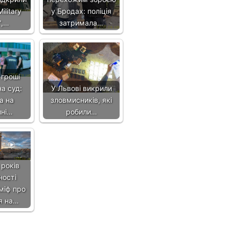
ilitary
у Бродах: поліція
",…
затримала…
 гроші
а суд:
У Львові викрили
а на
зловмисників, які
ині…
робили…
 років
ності
міф про
я на…