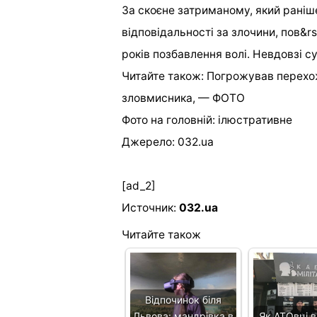
За скоєне затриманому, який раніш
відповідальності за злочини, пов&r
років позбавлення волі. Невдовзі с
Читайте також: Погрожував перехо
зловмисника, — ФОТО
Фото на головній: ілюстративне
Джерело: 032.ua
[ad_2]
Источник:
032.ua
Читайте також
Відпочинок біля
Львова: мандрівка в
Як АТОвці в