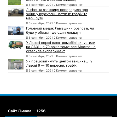
6 сентября, 2021
Комментариев нет
Львівська залізниця попередила про
зміни у курсуванні потягів: графік та
маршрути
6 сентября, 2021
Комментариев нет
Головний медик Львівщини розповів, чи
буде у області ще один локдаун
6 сентября, 2021
Комментариев нет
У Львові перші електромобілі випустили
на ЛАЗі ще 70 років тому: але Москва не
схвалила експеримент
6 сентября, 2021
Комментариев нет
Як працюватимуть центри вакцинації у
Львові 6 — 10 вересня: графік
6 сентября, 2021
Комментариев нет
Сайт Львова — 1256