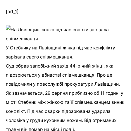
[ad_1]
У Стебнику на Львівщині жінка під час конфлікту
зарізала свого співмешканця.
Суд обрав запобіжний захід 44-річній жінці, яка
підозрюється у вбивстві співмешканця. Про це
повідомили у пресcлужбі прокуратури Львівщини.
Як зазначається, 29 серпня приблизно об 11 годині у
місті Стебник між жінкою та її співмешканцем виник
конфлікт. Під час сварки підозрювана ударила
чоловіка у груди кухонним ножем. Від отриманих
травм він помер на місці події.