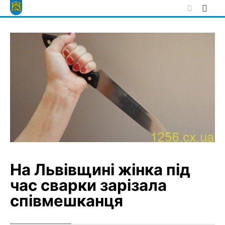
Skip
to
content
На Львівщині жінка під
час сварки зарізала
співмешканця