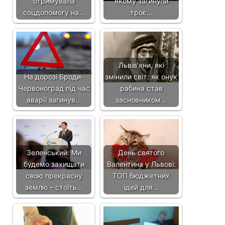
отримувала
якому загинули
соцдопомогу на…
троє…
Львівʼяни, які
На дорозі Броди-
змінили світ: як онук
Червоноград під час
рабина став
аварії загинув…
засновником…
Зеленський: Ми
День святого
будемо захищати
Валентина у Львові:
свою прекрасну
ТОП бюджетних
землю – стоїть…
ідей для…