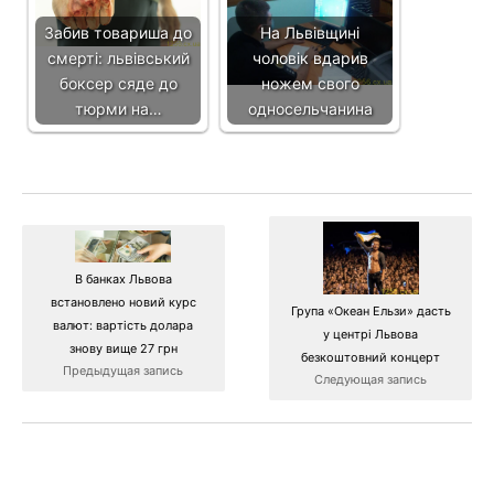
Забив товариша до
На Львівщині
смерті: львівський
чоловік вдарив
боксер сяде до
ножем свого
тюрми на…
односельчанина
В банках Львова
встановлено новий курс
Група «Океан Ельзи» дасть
валют: вартість долара
у центрі Львова
знову вище 27 грн
безкоштовний концерт
Предыдущая запись
Следующая запись