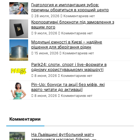
Гнатология и имплантация зубов:
причины обратиться в хороший центр
28 июля, 2026
Комментариев нет
Корпоративні блокноти під замовлення з
вашим лого
9 июля, 2026
Комментариев нет
Модульні ємності в Києві – надійне
рішення для зберігання рідин
15 июня, 2026
Комментариев нет
Parik24: слоти, спорт і live-формати в
одному користувацькому маршруті
8 июня, 2026
Комментариев нет
Pin-Up: бонуси та акції без міфів, які
варто читати до активації
8 июня, 2026
Комментариев нет
Комментарии
На Львівщині футбольний матч
завершився масовою бійкою, —