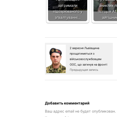
затримали
зниклих 
підозрюваного у
Історія А
зґвалтуванні…
айтішни
2 вересня Львівщина
прощатиметься з
військовослужбовцем
ООС, що загинув на фронті
Предыдущая запись
Добавить комментарий
Ваш адрес email не будет опубликован.