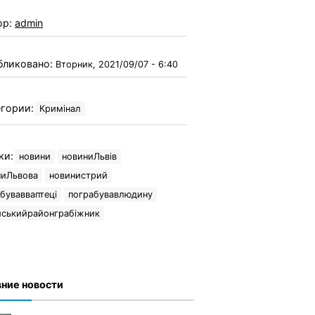
ор:
admin
бликовано:
Вторник, 2021/09/07 - 6:40
гории:
Кримінал
ки:
новини
новиниЛьвів
ниЛьвова
новинистрий
бувавваптеці
пограбувавлюдину
йськийрайонграбіжник
ние новости