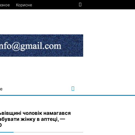
азное
Корисне
е
ьвівщині чоловік намагався
абувати жінку в аптеці, —
О