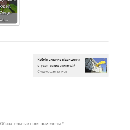
людей.
ТОвця-
ка,…
Кабмін схвалив підвищення
студентських стипендій
Следующая запись
Обязательные поля помечены
*