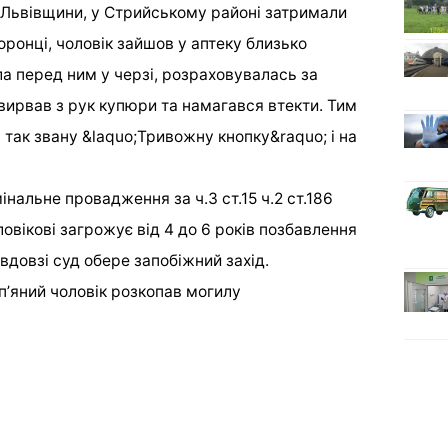
ї Львівщини, у Стрийському районі затримали
ронці, чоловік зайшов у аптеку близько
ла перед ним у черзі, розраховувалась за
у, вирвав з рук купюри та намагався втекти. Тим
так звану &laquo;Тривожну кнопку&raquo; і на
інальне провадження за ч.3 ст.15 ч.2 ст.186
овікові загрожує від 4 до 6 років позбавлення
евдовзі суд обере запобіжний захід.
пʼяний чоловік розкопав могилу