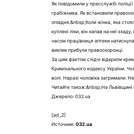
Як повідомили у пресслужбі поліці
грабіжника. Як встановили правоохо
опівдня.&nbsp;Коли жінка, яка стоя
куплені ліки, він напав на неї ззад
часом працівниця аптеки натиснула 
виклик прибули правоохоронці.
За цим фактом слідчі відкрили крим
Кримінального кодексу України. Чол
волі. Наразі чоловіка затримали. Н
Читайте також:&nbsp;На Львівщині 
Джерело: 032.ua
[ad_2]
Источник:
032.ua