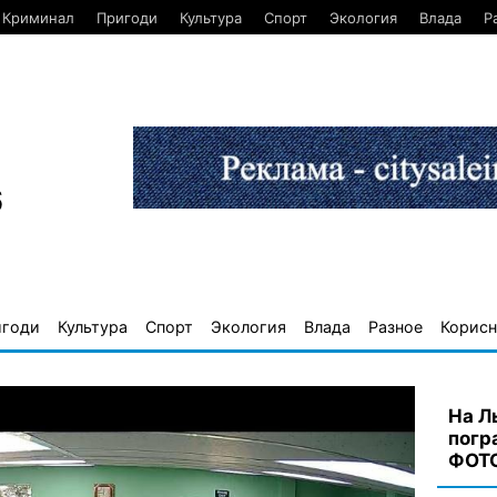
Криминал
Пригоди
Культура
Спорт
Экология
Влада
Р
6
игоди
Культура
Спорт
Экология
Влада
Разное
Корисн
На Л
погр
ФОТ