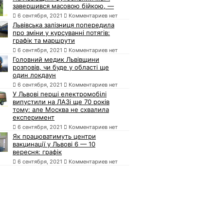
завершився масовою бійкою, —
6 сентября, 2021
Комментариев нет
Львівська залізниця попередила
про зміни у курсуванні потягів:
графік та маршрути
6 сентября, 2021
Комментариев нет
Головний медик Львівщини
розповів, чи буде у області ще
один локдаун
6 сентября, 2021
Комментариев нет
У Львові перші електромобілі
випустили на ЛАЗі ще 70 років
тому: але Москва не схвалила
експеримент
6 сентября, 2021
Комментариев нет
Як працюватимуть центри
вакцинації у Львові 6 — 10
вересня: графік
6 сентября, 2021
Комментариев нет