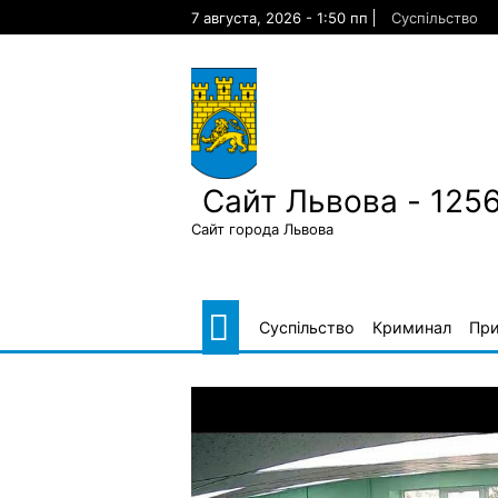
Skip
7 августа, 2026 - 1:50 пп
Суспільство
to
content
Сайт Львова - 125
Сайт города Львова
Суспільство
Криминал
Пр