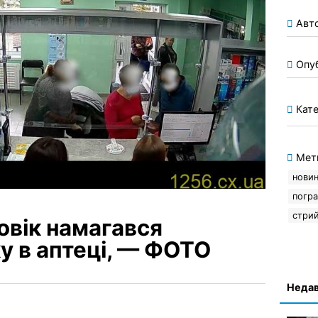
Авт
Опу
Кате
Мет
нови
погра
стри
овік намагався
у в аптеці, — ФОТО
Недав