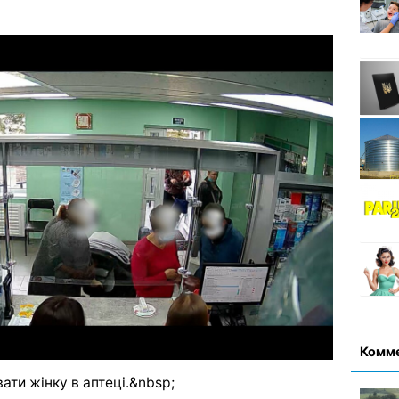
Комм
ати жінку в аптеці.&nbsp;