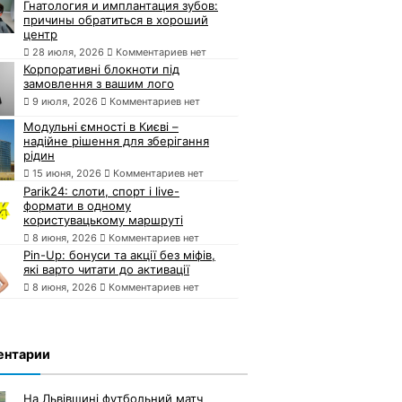
Гнатология и имплантация зубов:
причины обратиться в хороший
центр
28 июля, 2026
Комментариев нет
Корпоративні блокноти під
замовлення з вашим лого
9 июля, 2026
Комментариев нет
Модульні ємності в Києві –
надійне рішення для зберігання
рідин
15 июня, 2026
Комментариев нет
Parik24: слоти, спорт і live-
формати в одному
користувацькому маршруті
8 июня, 2026
Комментариев нет
Pin-Up: бонуси та акції без міфів,
які варто читати до активації
8 июня, 2026
Комментариев нет
ентарии
На Львівщині футбольний матч