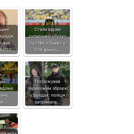
щині
Стали відомі
крадія,
суперники «Руху»
бував
та ПФК «Львів» у
- ФОТО
1/16 фіналу…
» -
ць»:
Погрожував
 вдома
перехожим зброєю
вано
у Бродах: поліція
ли…
затримала…
 шукають