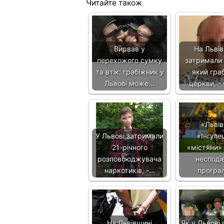
Читайте також
Вирвав у
На Львів
перехожого сумку
затримали 
та втік: грабіжник у
який гра
Львові може…
церкви, 
«Львів
У Львові затримали
«Інгуле
21-річного
«містяни»
розповсюджувача
несподі
наркотиків, -…
програ
На Львівщині
Як у Львові