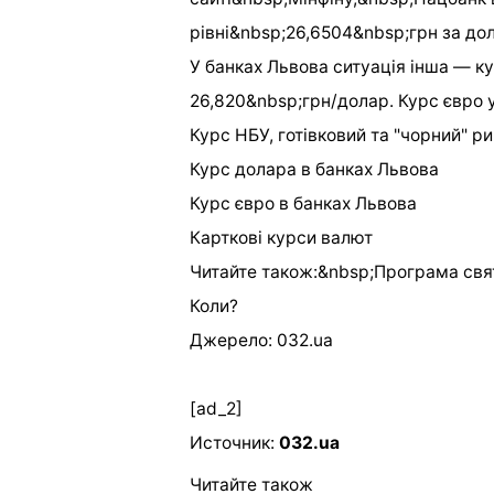
рівні&nbsp;26,6504&nbsp;грн за дол
У банках Львова ситуація інша — 
26,820&nbsp;грн/долар. Курс євро 
Курс НБУ, готівковий та "чорний" р
Курс долара в банках Львова
Курс євро в банках Львова
Карткові курси валют
Читайте також:&nbsp;Програма свя
Коли?
Джерело: 032.ua
[ad_2]
Источник:
032.ua
Читайте також