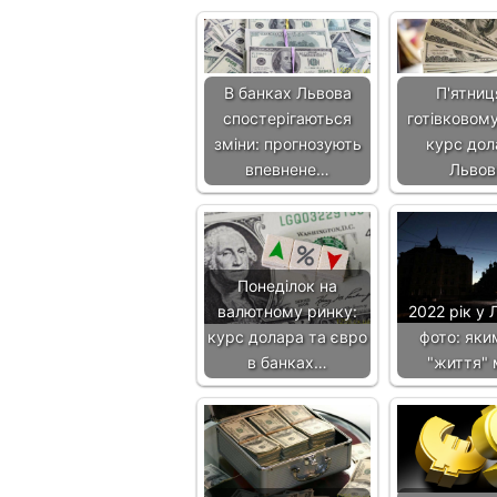
В банках Львова
П'ятниц
спостерігаються
готівковому
зміни: прогнозують
курс дол
впевнене…
Львов
Понеділок на
валютному ринку:
2022 рік у 
курс долара та євро
фото: яки
в банках…
"життя" 