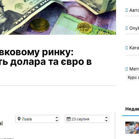
Авт
Опу
Кате
івковому ринку:
ть долара та євро в
Мет
Курс 
Недав