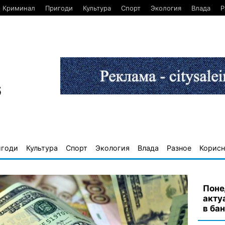
Криминал
Пригоди
Культура
Спорт
Экология
Влада
Р
6
игоди
Культура
Спорт
Экология
Влада
Разное
Корисн
Поне
акту
в ба