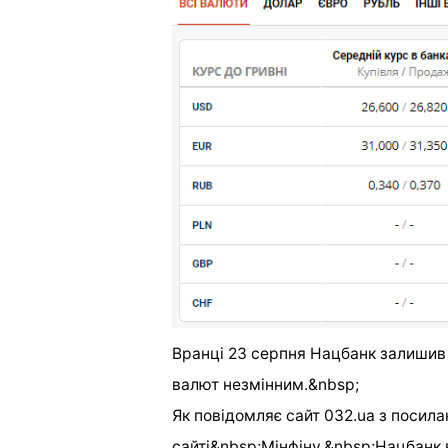
Вранці 23 серпня Нацбанк залишив 
валют незмінним.&nbsp;
Як повідомляє сайт 032.ua з посила
сайті&nbsp;Мінфіну,&nbsp;Нацбанк в