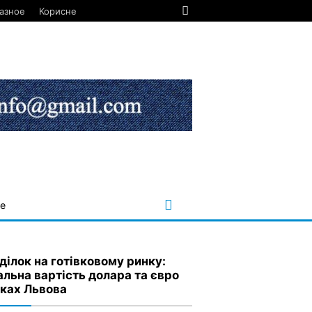
азное
Корисне
е
ділок на готівковому ринку:
альна вартість долара та євро
нках Львова