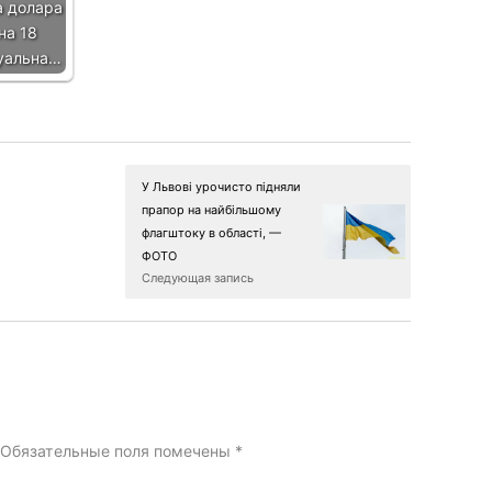
а долара
на 18
туальна…
У Львові урочисто підняли
прапор на найбільшому
флагштоку в області, —
ФОТО
Следующая запись
Обязательные поля помечены
*