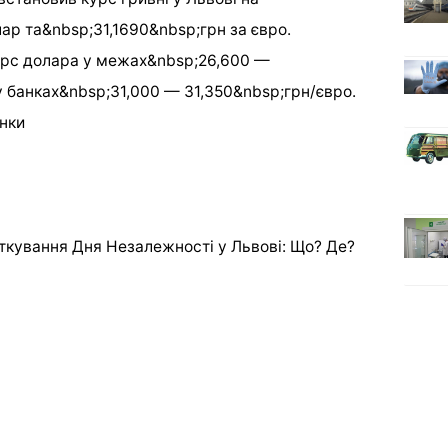
ар та&nbsp;31,1690&nbsp;грн за євро.
курс долара у межах&nbsp;26,600 —
у банках&nbsp;31,000 — 31,350&nbsp;грн/євро.
инки
ткування Дня Незалежності у Львові: Що? Де?