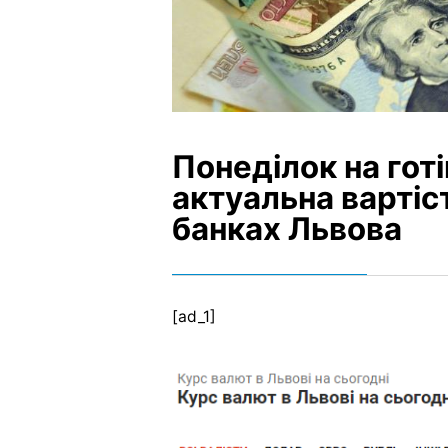
Понеділок на гот
актуальна вартіс
банках Львова
[ad_1]