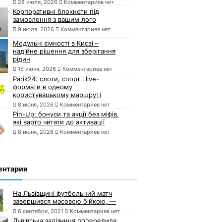
28 июля, 2026
Комментариев нет
Корпоративні блокноти під
замовлення з вашим лого
9 июля, 2026
Комментариев нет
Модульні ємності в Києві –
надійне рішення для зберігання
рідин
15 июня, 2026
Комментариев нет
Parik24: слоти, спорт і live-
формати в одному
користувацькому маршруті
8 июня, 2026
Комментариев нет
Pin-Up: бонуси та акції без міфів,
які варто читати до активації
8 июня, 2026
Комментариев нет
ентарии
На Львівщині футбольний матч
завершився масовою бійкою, —
6 сентября, 2021
Комментариев нет
Львівська залізниця попередила