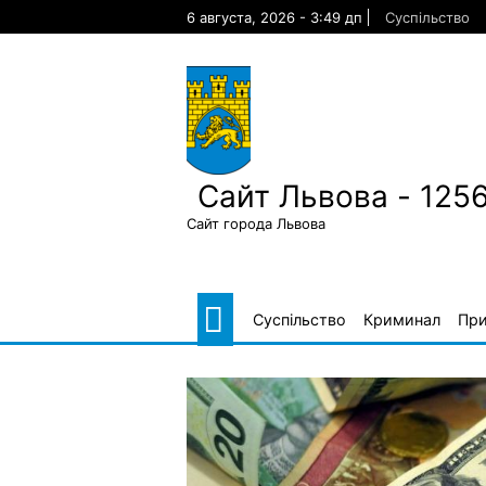
Skip
6 августа, 2026 - 3:49 дп
Суспільство
to
content
Сайт Львова - 125
Сайт города Львова
Суспільство
Криминал
Пр