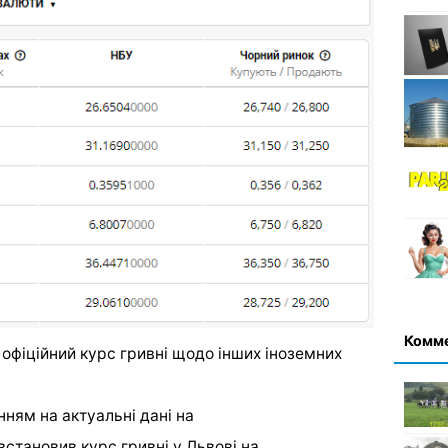
Комм
офіційний курс гривні щодо інших іноземних
нням на актуальні дані на
становив курс гривні у Львові на