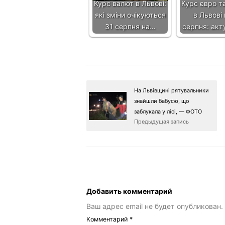
Курс валют в Львові:
Курс євро т
які зміни очікуються
в Львові 
31 серпня на…
серпня: ак
На Львівщині рятувальники
знайшли бабусю, що
заблукала у лісі, — ФОТО
Предыдущая запись
Добавить комментарий
Ваш адрес email не будет опубликован.
Комментарий
*