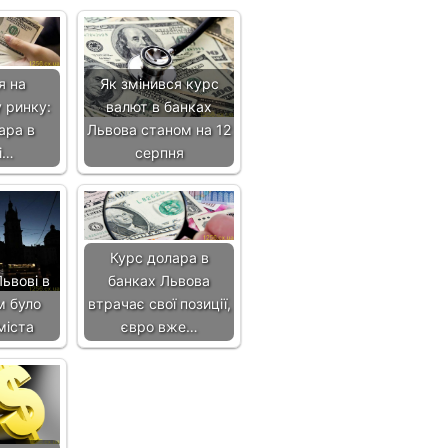
я на
Як змінився курс
 ринку:
валют в банках
ара в
Львова станом на 12
і…
серпня
Курс долара в
Львові в
банках Львова
м було
втрачає свої позиції,
міста
євро вже…