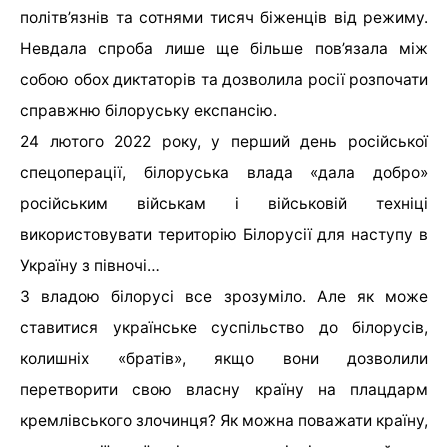
політв’язнів та сотнями тисяч біженців від режиму.
Невдала спроба лише ще більше пов’язала між
собою обох диктаторів та дозволила росії розпочати
справжню білоруську експансію.
24 лютого 2022 року, у перший день російської
спецоперації, білоруська влада «дала добро»
російським військам і військовій техніці
використовувати територію Білорусії для наступу в
Україну з півночі…
З владою білорусі все зрозуміло. Але як може
ставитися українське суспільство до білорусів,
колишніх «братів», якщо вони дозволили
перетворити свою власну країну на плацдарм
кремлівського злочинця? Як можна поважати країну,