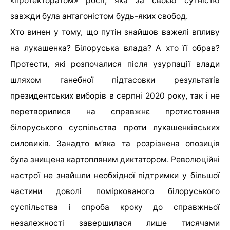
«протекторатом» росії, яка за своєю сутністю
завжди була антагоністом будь-яких свобод.
Хто винен у тому, що путін знайшов важелі впливу
на лукашенка? Білоруська влада? А хто її обрав?
Протести, які розпочалися після узурпації влади
шляхом ганебної підтасовки результатів
президентських виборів в серпні 2020 року, так і не
перетворилися на справжнє протистояння
білоруського суспільства проти лукашенківських
силовиків. Занадто м’яка та розрізнена опозиція
була знищена картопляним диктатором. Революційні
настрої не знайшли необхідної підтримки у більшої
частини доволі поміркованого білоруського
суспільства і спроба кроку до справжньої
незалежності завершилася лише тисячами