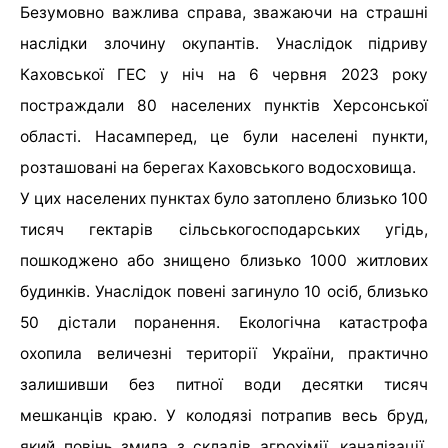
Безумовно важлива справа, зважаючи на страшні
наслідки злочину окупантів. Унаслідок підриву
Каховської ГЕС у ніч на 6 червня 2023 року
постраждали 80 населених пунктів Херсонської
області. Насамперед, це були населені пункти,
розташовані на берегах Каховського водосховища.
У цих населених пунктах було затоплено близько 100
тисяч гектарів сільськогосподарських угідь,
пошкоджено або знищено близько 1000 житлових
будинків. Унаслідок повені загинуло 10 осіб, близько
50 дістали поранення. Екологічна катастрофа
охопила величезні території України, практично
залишивши без питної води десятки тисяч
мешканців краю. У колодязі потрапив весь бруд,
який повінь змила з складів агрохімії, каналізації,