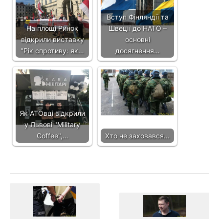
Вступ Фінляндії та
На площі Ринок
Швеції до НАТО –
відкрили виставку
основні
"Рік спротиву: як…
досягнення…
Як АТОвці відкрили
у Львові "Military
Coffee",…
Хто не заховався...