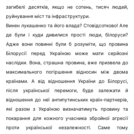
загибелі десятків, якщо не сотень, тисяч людей,
руйнування міст та інфраструктури.
Винен лукашенко та його влада? Стовідсотково! Але
де були і куди дивилися прості люди, білоруси?
Адже вони повинні були б розуміти, що провина
Білорусії перед Україною може мати серйозні
наслідки. Вона, страшна провина, вже призвела до
максимального погіршення відносин між двома
країнами. А від відношення України до Білорусі,
після української перемоги, буде залежати й
відношення до неї антипутинських країн-партнерів,
які разом з Україною визначатимуть провину та
покарання для кожного учасника збройної агресії
проти української незалежності. Саме тому