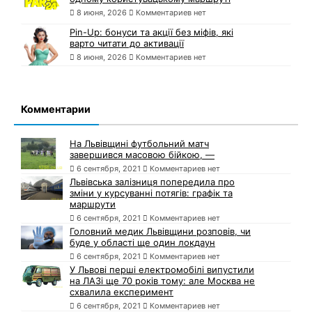
8 июня, 2026
Комментариев нет
Pin-Up: бонуси та акції без міфів, які
варто читати до активації
8 июня, 2026
Комментариев нет
Комментарии
На Львівщині футбольний матч
завершився масовою бійкою, —
6 сентября, 2021
Комментариев нет
Львівська залізниця попередила про
зміни у курсуванні потягів: графік та
маршрути
6 сентября, 2021
Комментариев нет
Головний медик Львівщини розповів, чи
буде у області ще один локдаун
6 сентября, 2021
Комментариев нет
У Львові перші електромобілі випустили
на ЛАЗі ще 70 років тому: але Москва не
схвалила експеримент
6 сентября, 2021
Комментариев нет