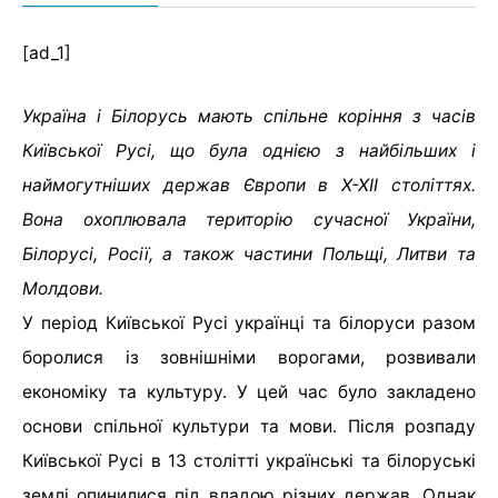
[ad_1]
Україна і Білорусь мають спільне коріння з часів
Київської Русі, що була однією з найбільших і
наймогутніших держав Європи в X-XII століттях.
Вона охоплювала територію сучасної України,
Білорусі, Росії, а також частини Польщі, Литви та
Молдови.
У період Київської Русі українці та білоруси разом
боролися із зовнішніми ворогами, розвивали
економіку та культуру. У цей час було закладено
основи спільної культури та мови. Після розпаду
Київської Русі в 13 столітті українські та білоруські
землі опинилися під владою різних держав. Однак