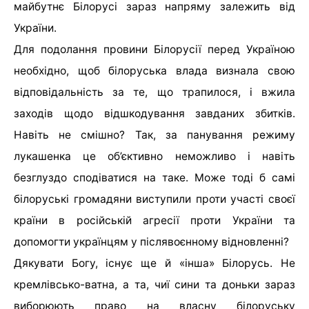
майбутнє Білорусі зараз напряму залежить від
України.
Для подолання провини Білорусії перед Україною
необхідно, щоб білоруська влада визнала свою
відповідальність за те, що трапилося, і вжила
заходів щодо відшкодування завданих збитків.
Навіть не смішно? Так, за панування режиму
лукашенка це об’єктивно неможливо і навіть
безглуздо сподіватися на таке. Може тоді б самі
білоруські громадяни виступили проти участі своєї
країни в російській агресії проти України та
допомогти українцям у післявоєнному відновленні?
Дякувати Богу, існує ще й «інша» Білорусь. Не
кремлівсько-ватна, а та, чиї сини та доньки зараз
виборюють право на власну білоруську