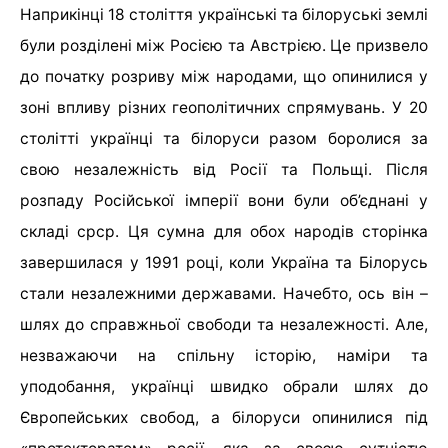
Наприкінці 18 століття українські та білоруські землі
були розділені між Росією та Австрією. Це призвело
до початку розриву між народами, що опинилися у
зоні впливу різних геополітичних спрямувань. У 20
столітті українці та білоруси разом боролися за
свою незалежність від Росії та Польщі. Після
розпаду Російської імперії вони були об’єднані у
складі срср. Ця сумна для обох народів сторінка
завершилася у 1991 році, коли Україна та Білорусь
стали незалежними державами. Начебто, ось він –
шлях до справжньої свободи та незалежності. Але,
незважаючи на спільну історію, наміри та
уподобання, українці швидко обрали шлях до
Європейських свобод, а білоруси опинилися під