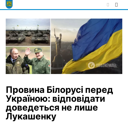
Skip
to
content
Провина Білорусі перед
Україною: відповідати
доведеться не лише
Лукашенку