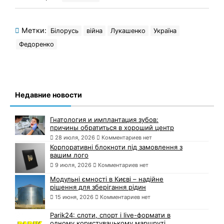
Метки:
Білорусь
війна
Лукашенко
Україна
Федоренко
Недавние новости
Гнатология и имплантация зубов:
причины обратиться в хороший центр
28 июля, 2026
Комментариев нет
Корпоративні блокноти під замовлення з
вашим лого
9 июля, 2026
Комментариев нет
Модульні ємності в Києві – надійне
рішення для зберігання рідин
15 июня, 2026
Комментариев нет
Parik24: слоти, спорт і live-формати в
одному користувацькому маршруті