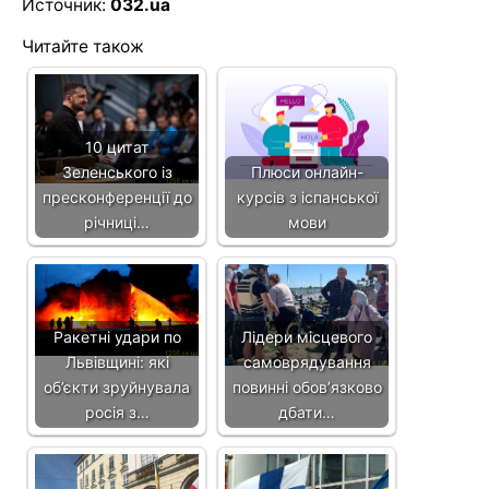
Источник:
032.ua
Читайте також
10 цитат
Зеленського із
Плюси онлайн-
пресконференції до
курсів з іспанської
річниці…
мови
Ракетні удари по
Лідери місцевого
Львівщині: які
самоврядування
об’єкти зруйнувала
повинні обов’язково
росія з…
дбати…