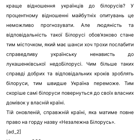
краще відношення українців до білорусів? У
процентному відношенні майбутніх опитувань це
неможливо прогнозувати. Але людяність та
відповідальність такої Білорусі обов’язково стане
тим місточком, який має шанси хоч трохи послабити
справедливу українську ненависть до
лукашенківської недоБілорусі. Чим більше таких
справді добрих та відповідальних кроків зроблять
білоруси, тим швидше Україна переможе. Тим
скоріше самі білоруси повернуться до своїх власних
домівок у власній країні.
Тій оновленій, справжній країні, яка матиме повне
право на горду назву «Незалежна Білорусь».
[ad_2]