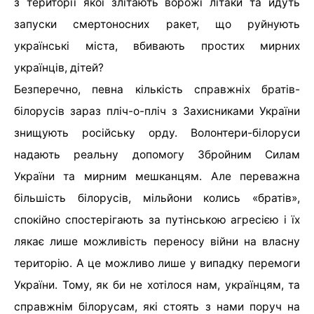
з території якої злітають ворожі літаки та йдуть
запуски смертоносних ракет, що руйнують
українські міста, вбивають простих мирних
українців, дітей?
Безперечно, певна кількість справжніх братів-
білорусів зараз пліч-о-пліч з Захисниками України
знищують російську орду. Волонтери-білоруси
надають реальну допомогу Збройним Силам
України та мирним мешканцям. Але переважна
більшість білорусів, мільйони колись «братів»,
спокійно спостерігають за путінською агресією і їх
лякає лише можливість переносу війни на власну
територію. А це можливо лише у випадку перемоги
України. Тому, як би не хотілося нам, українцям, та
справжнім білорусам, які стоять з нами поруч на