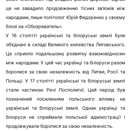
це не завадило продовженню тісних зв’язків між
народами, пише політолог Юрій Федоренко у своєму
блозі на «Обозреватель».
У 16 столітті українські та білоруські землі були
об’єднані в складі Великого князівства Литовського.
Це сприяло подальшому розвитку взаємовідносин
між народами. У цей час українці та білоруси разом
боролися за свою незалежність від Литви, Росії та
Польщі. У 17 столітті українські та білоруські землі
стали частиною Речі Посполитої. Цей період був
позначений посиленням польського впливу на
українські та білоруські землі. Однак українці та
білоруси не сприймали польської адміністрації і
продовжували боротися за свою незалежність.