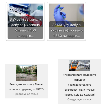
В Україні за минулу
добу зафіксовано
За минулу добу в
більше 2 400
Україні зафіксовано
випадків…
1 560 випадків…
«Укрзалізниця» подовжує
маршрут
Внаслідок негоди у Львові
«Прикарпатського
повалило дерева, — ФОТО
експреса», який курсує
Предыдущая запись
через Львів до Коломиї
Следующая запись