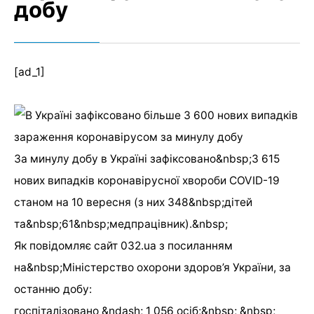
добу
[ad_1]
За минулу добу в Україні зафіксовано&nbsp;3 615
нових випадків коронавірусної хвороби COVID-19
станом на 10 вересня (з них 348&nbsp;дітей
та&nbsp;61&nbsp;медпрацівник).&nbsp;
Як повідомляє сайт 032.ua з посиланням
на&nbsp;Міністерство охорони здоров’я України, за
останню добу:
госпіталізовано &ndash; 1 056 осіб;&nbsp; &nbsp;