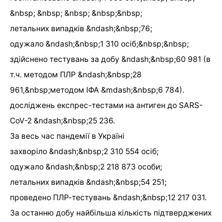
&nbsp; &nbsp; &nbsp; &nbsp;&nbsp;
летальних випадків &ndash;&nbsp;76;
одужало &ndash;&nbsp;1 310 осіб;&nbsp;&nbsp;
здійснено тестувань за добу &ndash;&nbsp;60 981 (в
т.ч. методом ПЛР &ndash;&nbsp;28
961,&nbsp;методом ІФА &mdash;&nbsp;6 784).
досліджень експрес-тестами на антиген до SARS-
CoV-2 &ndash;&nbsp;25 236.
За весь час пандемії в Україні
захворіло &ndash;&nbsp;2 310 554 осіб;
одужало &ndash;&nbsp;2 218 873 особи;
летальних випадків &ndash;&nbsp;54 251;
проведено ПЛР-тестувань &ndash;&nbsp;12 217 031.
За останню добу найбільша кількість підтверджених