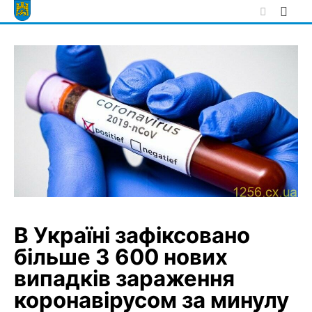
Skip
to
content
В Україні зафіксовано
більше 3 600 нових
випадків зараження
коронавірусом за минулу