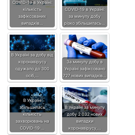
COVID-19 в Україні:
кількість
COVID-19 в Україні:
зафіксованих
за минулу добу
випадків…
різко збільшилась…
В Україні за добу від
коронавірусу
За минулу добу в
одужало до 300
Україні зафіксовано
осіб,…
727 нових випадків…
В Україні
збільшилась
В Україні за минулу
кількість
добу 2 032 нових
захворювань на
випадки
COVID-19:…
коронавірусу,…