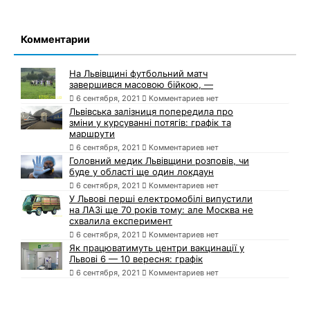
Комментарии
На Львівщині футбольний матч
завершився масовою бійкою, —
6 сентября, 2021
Комментариев нет
Львівська залізниця попередила про
зміни у курсуванні потягів: графік та
маршрути
6 сентября, 2021
Комментариев нет
Головний медик Львівщини розповів, чи
буде у області ще один локдаун
6 сентября, 2021
Комментариев нет
У Львові перші електромобілі випустили
на ЛАЗі ще 70 років тому: але Москва не
схвалила експеримент
6 сентября, 2021
Комментариев нет
Як працюватимуть центри вакцинації у
Львові 6 — 10 вересня: графік
6 сентября, 2021
Комментариев нет