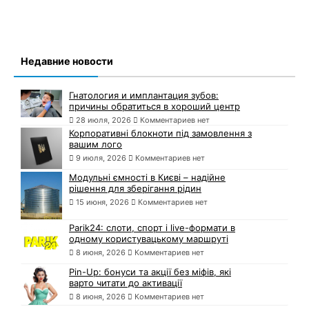
Недавние новости
Гнатология и имплантация зубов:
причины обратиться в хороший центр
28 июля, 2026
Комментариев нет
Корпоративні блокноти під замовлення з
вашим лого
9 июля, 2026
Комментариев нет
Модульні ємності в Києві – надійне
рішення для зберігання рідин
15 июня, 2026
Комментариев нет
Parik24: слоти, спорт і live-формати в
одному користувацькому маршруті
8 июня, 2026
Комментариев нет
Pin-Up: бонуси та акції без міфів, які
варто читати до активації
8 июня, 2026
Комментариев нет