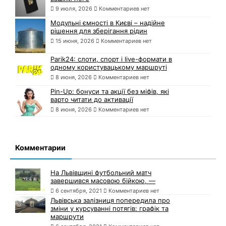
9 июля, 2026
Комментариев нет
Модульні ємності в Києві – надійне
рішення для зберігання рідин
15 июня, 2026
Комментариев нет
Parik24: слоти, спорт і live-формати в
одному користувацькому маршруті
8 июня, 2026
Комментариев нет
Pin-Up: бонуси та акції без міфів, які
варто читати до активації
8 июня, 2026
Комментариев нет
Комментарии
На Львівщині футбольний матч
завершився масовою бійкою, —
6 сентября, 2021
Комментариев нет
Львівська залізниця попередила про
зміни у курсуванні потягів: графік та
маршрути