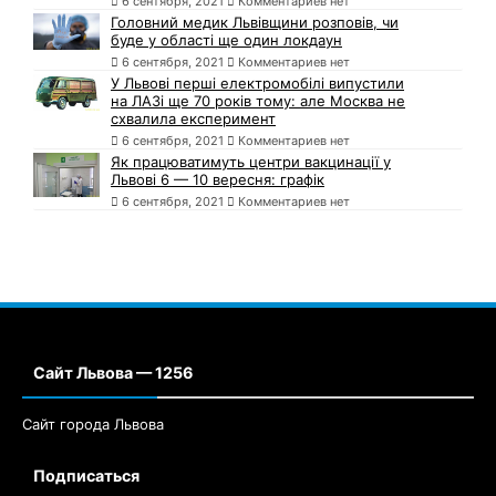
6 сентября, 2021
Комментариев нет
Головний медик Львівщини розповів, чи
буде у області ще один локдаун
6 сентября, 2021
Комментариев нет
У Львові перші електромобілі випустили
на ЛАЗі ще 70 років тому: але Москва не
схвалила експеримент
6 сентября, 2021
Комментариев нет
Як працюватимуть центри вакцинації у
Львові 6 — 10 вересня: графік
6 сентября, 2021
Комментариев нет
Сайт Львова — 1256
Сайт города Львова
Подписаться