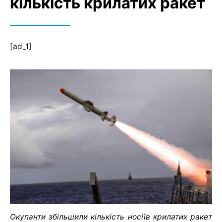
кількість крилатих ракет
[ad_1]
Окупанти збільшили кількість носіїв крилатих ракет