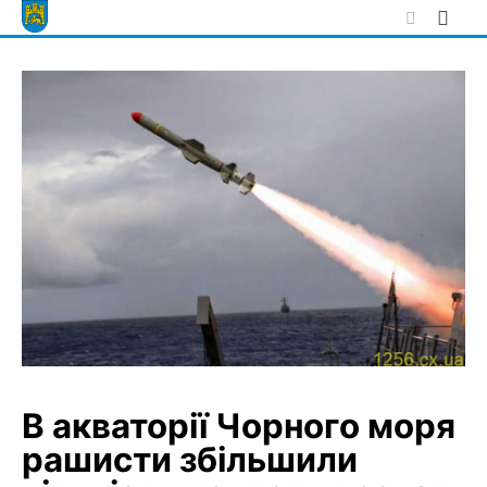
Skip
to
content
В акваторії Чорного моря
рашисти збільшили