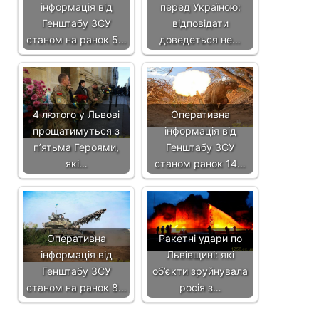
інформація від
перед Україною:
Генштабу ЗСУ
відповідати
станом на ранок 5…
доведеться не…
4 лютого у Львові
Оперативна
прощатимуться з
інформація від
п’ятьма Героями,
Генштабу ЗСУ
які…
станом ранок 14…
Оперативна
Ракетні удари по
інформація від
Львівщині: які
Генштабу ЗСУ
об’єкти зруйнувала
станом на ранок 8…
росія з…