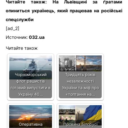
Читайте також: На Львівщині за ґратами
опиниться українець, який працював на російські
спецслужби
[ad_2]
Источник:
032.ua
Читайте також
Чорноморський
Тридцять років
флот рашистів
незалежності
готовий випустити в
України та міф про
Україну 40…
«топтання на…
Оперативна
Провина Білорусі