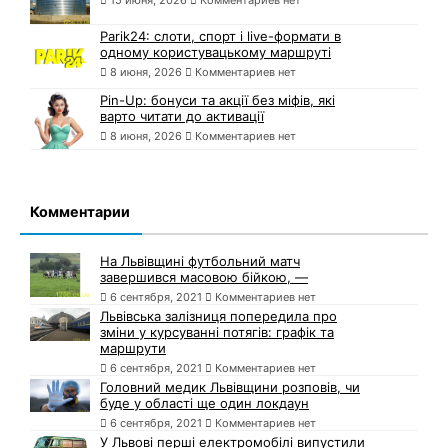
Parik24: слоти, спорт і live-формати в
одному користувацькому маршруті
8 июня, 2026
Комментариев нет
Pin-Up: бонуси та акції без міфів, які
варто читати до активації
8 июня, 2026
Комментариев нет
Комментарии
На Львівщині футбольний матч
завершився масовою бійкою, —
6 сентября, 2021
Комментариев нет
Львівська залізниця попередила про
зміни у курсуванні потягів: графік та
маршрути
6 сентября, 2021
Комментариев нет
Головний медик Львівщини розповів, чи
буде у області ще один локдаун
6 сентября, 2021
Комментариев нет
У Львові перші електромобілі випустили