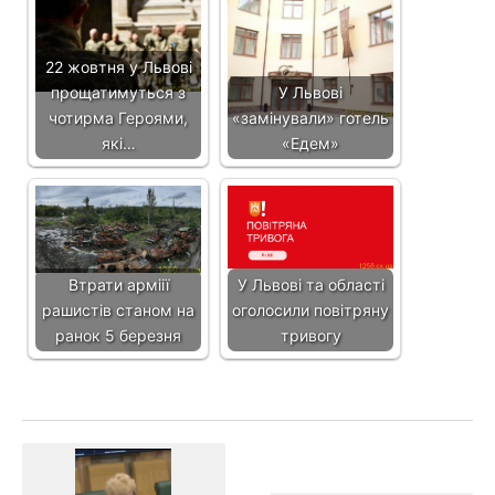
22 жовтня у Львові
прощатимуться з
У Львові
чотирма Героями,
«замінували» готель
які…
«Едем»
Втрати арміії
У Львові та області
рашистів станом на
оголосили повітряну
ранок 5 березня
тривогу