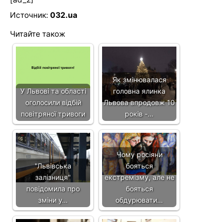
Источник:
032.ua
Читайте також
Як змінювалася
У Львові та області
головна ялинка
оголосили відбій
Львова впродовж 10
повітряної тривоги
років -…
Чому росіяни
"Львівська
бояться
залізниця"
екстремізму, але не
повідомила про
бояться
зміни у…
обдурювати…