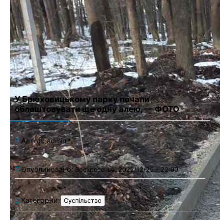
Сохранить моё имя, email и адрес сайта в этом браузере для
последующих моих комментариев.
У Брюховицькому парку почали
облаштовувати ще одну алею, — ФОТО
Автор:
admin
Опубликовано:
Воскресенье, 2022/12/25 - 22:00
Категории:
Суспільство