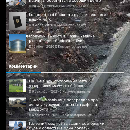
причины обратиться в хороший центр
28 июля, 2026
Комментариев нет
Корпоративні блокноти під замовлення з
вашим лого
9 июля, 2026
Комментариев нет
Модульні ємності в Києві – надійне
рішення для зберігання рідин
15 июня, 2026
Комментариев нет
Комментарии
На Львівщині футбольний матч
завершився масовою бійкою, —
6 сентября, 2021
Комментариев нет
Львівська залізниця попередила про
зміни у курсуванні потягів: графік та
маршрути
6 сентября, 2021
Комментариев нет
Головний медик Львівщини розповів, чи
буде у області ще один локдаун