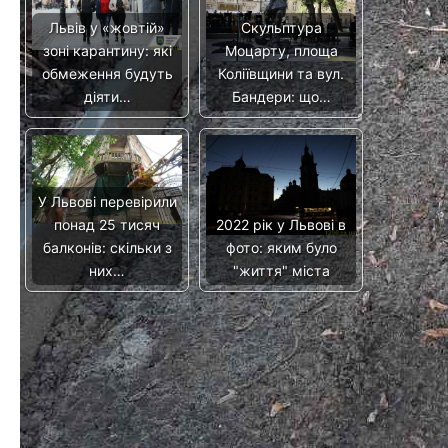
Львів у «жовтій»
Скульптура
зоні карантину: які
Моцарту, площа
обмеження будуть
Коліївщини та вул.
діяти…
Бандери: що…
У Львові перевірили
понад 25 тисяч
2022 рік у Львові в
балконів: скільки з
фото: яким було
них…
"життя" міста
15 кінострічок та