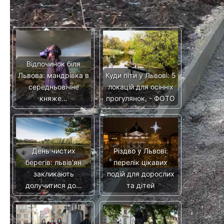
Читайте також
Відпочинок біля
Львова: мандрівка в
Куди піти у Львові: 5
середньовічне
локацій для осінніх
княже…
прогулянок, - ФОТО
День чистих
Різдво у Львові:
берегів: львів'ян
перелік цікавих
закликають
подій для дорослих
долучитися до…
та дітей