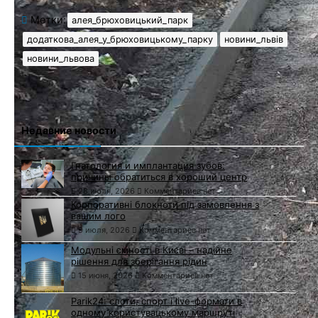
Метки:
алея_брюховицький_парк
додаткова_алея_у_брюховицькому_парку
новини_львів
новини_львова
Недавние новости
Гнатология и имплантация зубов:
причины обратиться в хороший центр
28 июля, 2026
Комментариев нет
Корпоративні блокноти під замовлення з
вашим лого
9 июля, 2026
Комментариев нет
Модульні ємності в Києві – надійне
рішення для зберігання рідин
15 июня, 2026
Комментариев нет
Parik24: слоти, спорт і live-формати в
одному користувацькому маршруті