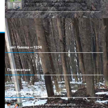
Як працюватимуть центри вакцинації у
Львові 6 — 10 вересня: графік
6 сентября, 2021
Комментариев нет
Сайт Львова — 1256
Сайт города Львова
Подписаться
Недавние новости
Гнатология и имплантация зубов: