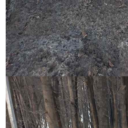
Який і де замовити
мультфільмів з новорічно-
металопрокат?
різдвяною тематикою
Предыдущая запись
Следующая запись
Добавить комментарий
Ваш адрес email не будет опубликован.
Обязательные
поля помечены
*
Комментарий
*
Имя
*
Email
*
Сайт