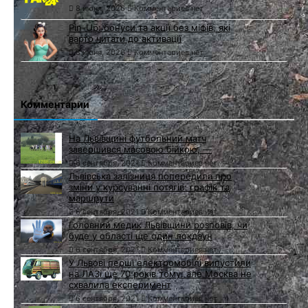
8 июня, 2026
Комментариев нет
Pin-Up: бонуси та акції без міфів, які
варто читати до активації
8 июня, 2026
Комментариев нет
Комментарии
На Львівщині футбольний матч
завершився масовою бійкою, —
6 сентября, 2021
Комментариев нет
Львівська залізниця попередила про
зміни у курсуванні потягів: графік та
маршрути
6 сентября, 2021
Комментариев нет
Головний медик Львівщини розповів, чи
буде у області ще один локдаун
6 сентября, 2021
Комментариев нет
У Львові перші електромобілі випустили
на ЛАЗі ще 70 років тому: але Москва не
схвалила експеримент
6 сентября, 2021
Комментариев нет