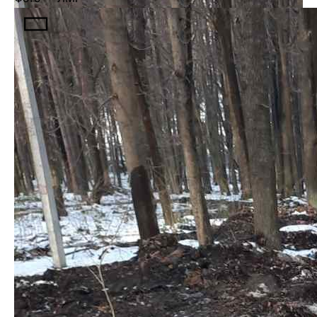
Замовником робіт є міське управління екології та
природних ресурсів.
Нагадаємо, нещодавно цей парк отримав свій
перший статус – об’єкта природно-заповідного
фонду – парку-пам’ятки садово-паркового
мистецтва. Це допоможе захистити понад 15 га
рекреаційної зони від забудови. А торік за кошти
Громадського бюджету тут встановили лавки та
урни.
Читайте також: Військові з Львівщини показали,
як зустріли Різдво на передовій, — ФОТО
[ad_2]
Источник:
032.ua