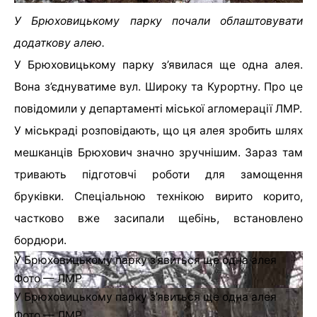
У Брюховицькому парку почали облаштовувати
додаткову алею.
У Брюховицькому парку з’явилася ще одна алея.
Вона з’єднуватиме вул. Широку та Курортну. Про це
повідомили у департаменті міської агломерації ЛМР.
У міськраді розповідають, що ця алея зробить шлях
мешканців Брюхович значно зручнішим. Зараз там
тривають підготовчі роботи для замощення
бруківки. Спеціальною технікою вирито корито,
частково вже засипали щебінь, встановлено
бордюри.
У Брюховицькому парку з’явиться ще одна алея
Фото — ЛМР
У Брюховицькому парку з’явиться ще одна алея
Фото — ЛМР