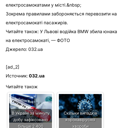
електросамокатами у місті.&nbsp;
Зокрема правилами забороняється перевозити на
електросамокаті пасажирів.
Читайте також: У Львові водійка BMW збила юнака
на електросамокаті, — ФОТО
Джерело: 032.ua
[ad_2]
Источник:
032.ua
Читайте також
В Україні за минулу
Скільки випадків
добу зафіксовано
коронавірусної
більше 2 400
хвороби