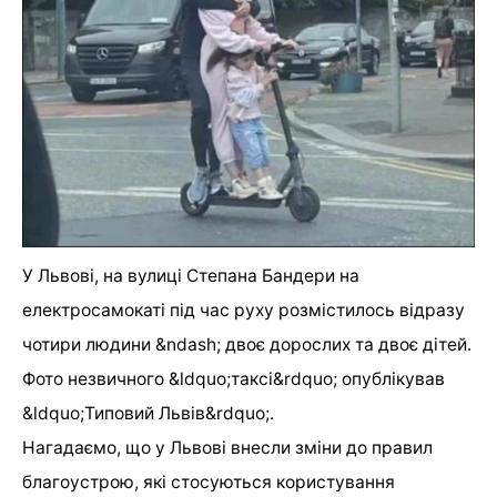
У Львові, на вулиці Степана Бандери на
електросамокаті під час руху розмістилось відразу
чотири людини &ndash; двоє дорослих та двоє дітей.
Фото незвичного &ldquo;таксі&rdquo; опублікував
&ldquo;Типовий Львів&rdquo;.
Нагадаємо, що у Львові внесли зміни до правил
благоустрою, які стосуються користування