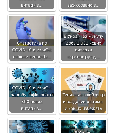
випадків…
зафіксовано в…
В Україні за минулу
Статистика по
добу 2 032 нових
COVID-19 в Україні:
випадки
скільки випадків…
коронавірусу,…
COVID-19 в Україні:
за добу зафіксовано
Типичные ошибки пр
890 нових
и создании резюме
випадків…
и как их избежать
В Україні