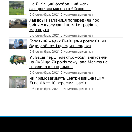
На Львівщині футбольний матч
завершився масовою бійкою, —
6 сентября, 2021
Комментариев нет
Львівська залізниця попередила про
зміни у курсуванні потягів: графік та
маршрути
6 сентября, 2021
Комментариев нет
Головний медик Львівщини розповів, чи
буде у області ще один локдаун
6 сентября, 2021
Комментариев нет
У Львові перші електромобілі випустили
на ЛАЗі ще 70 років тому: але Москва не
схвалила експеримент
6 сентября, 2021
Комментариев нет
Як працюватимуть центри вакцинації у
Львові 6 — 10 вересня: графік
6 сентября, 2021
Комментариев нет