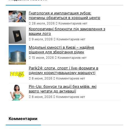
Гнатология и имплантация зубов:
причины обратиться в хороший центр
28 июля, 2026
Комментариев нет
Корпоративні блокноти під замовлення з
вашим лого
9 июля, 2026
Комментариев нет
Модульні ємності в Києві – надійне
рішення для зберігання рідин
15 июня, 2026
Комментариев нет
Parik24: слоти, спорт і live-формати в
одному користувацькому маршруті
8 июня, 2026
Комментариев нет
Pin-Up: бонуси та акції без міфів, які
варто читати до активації
8 июня, 2026
Комментариев нет
Комментарии