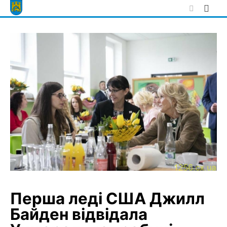
Skip
to
content
Перша леді США Джилл
Байден відвідала