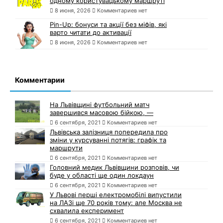
одному користувацькому маршруті
8 июня, 2026
Комментариев нет
Pin-Up: бонуси та акції без міфів, які
варто читати до активації
8 июня, 2026
Комментариев нет
Комментарии
На Львівщині футбольний матч
завершився масовою бійкою, —
6 сентября, 2021
Комментариев нет
Львівська залізниця попередила про
зміни у курсуванні потягів: графік та
маршрути
6 сентября, 2021
Комментариев нет
Головний медик Львівщини розповів, чи
буде у області ще один локдаун
6 сентября, 2021
Комментариев нет
У Львові перші електромобілі випустили
на ЛАЗі ще 70 років тому: але Москва не
схвалила експеримент
6 сентября, 2021
Комментариев нет