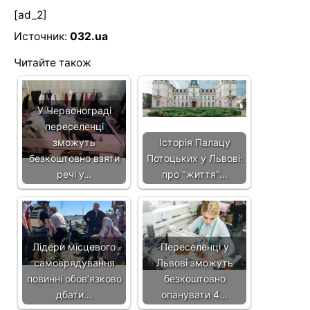
[ad_2]
Источник:
032.ua
Читайте також
У Червонограді
переселенці
зможуть
Історія Палацу
безкоштовно взяти
Потоцьких у Львові:
речі у…
про "життя"…
Лідери місцевого
Переселенці у
самоврядування
Львові зможуть
повинні обов’язково
безкоштовно
дбати…
опанувати 4…