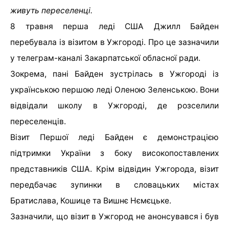
живуть переселенці.
8 травня перша леді США Джилл Байден
перебувала із візитом в Ужгороді. Про це зазначили
у телеграм-каналі Закарпатської обласної ради.
Зокрема, пані Байден зустрілась в Ужгороді із
українською першою леді Оленою Зеленською. Вони
відвідали школу в Ужгороді, де розселили
переселенців.
Візит Першої леді Байден є демонстрацією
підтримки України з боку високопоставлених
представників США. Крім відвідин Ужгорода, візит
передбачає зупинки в словацьких містах
Братислава, Кошице та Вишнє Нємєцьке.
Зазначили, що візит в Ужгород не анонсувався і був