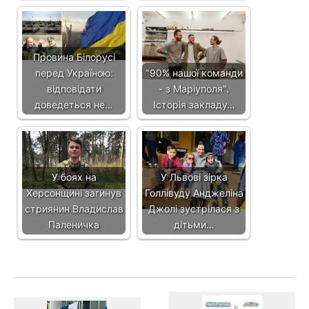
Провина Білорусі
перед Україною:
"90% нашої команди
відповідати
- з Маріуполя".
доведеться не…
Історія закладу…
У боях на
У Львові зірка
Херсонщині загинув
Голлівуду Анджеліна
стриянин Владислав
Джолі зустрілася з
Паленичка
дітьми…