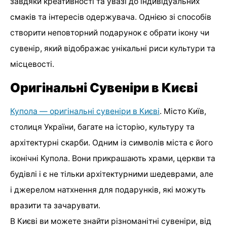
завдяки креативності та увазі до індивідуальних
смаків та інтересів одержувача. Однією зі способів
створити неповторний подарунок є обрати ікону чи
сувенір, який відображає унікальні риси культури та
місцевості.
Оригінальні Сувеніри в Києві
Купола — оригінальні сувеніри в Києві
. Місто Київ,
столиця України, багате на історію, культуру та
архітектурні скарби. Одним із символів міста є його
іконічні Купола. Вони прикрашають храми, церкви та
будівлі і є не тільки архітектурними шедеврами, але
і джерелом натхнення для подарунків, які можуть
вразити та зачарувати.
В Києві ви можете знайти різноманітні сувеніри, від