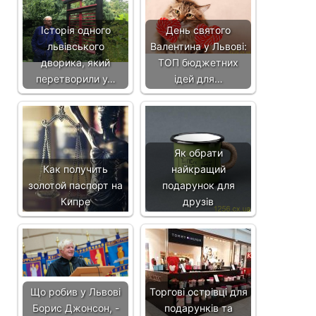
Історія одного
День святого
львівського
Валентина у Львові:
дворика, який
ТОП бюджетних
перетворили у…
ідей для…
Як обрати
Как получить
найкращий
золотой паспорт на
подарунок для
Кипре
друзів
Що робив у Львові
Торгові острівці для
Борис Джонсон, -
подарунків та