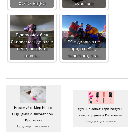
ФОТО, ВІДЕО
сувенірів
Відпочинок біля
Львова: мандрівка в
"Я підкорюю не
середньовічне
гори, а себе", -
княже…
львів’янка, яка…
Исследуйте Мир Новых
Лучшие советы для покупки
Ощущений с Вибратором-
секс-игрушек в Интернете
Кроликом
Следующая запись
Предыдущая запись