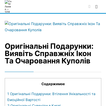
Skip
to
content
Оригінальні Подарунки:
Виявіть Справжніх Ікон
Та Очаровання Куполів
Содержимое
1
Оригінальні Подарунки: Втілення Унікальності та
Емоційної Вартості
2
Оригінальні Сувеніри в Києві