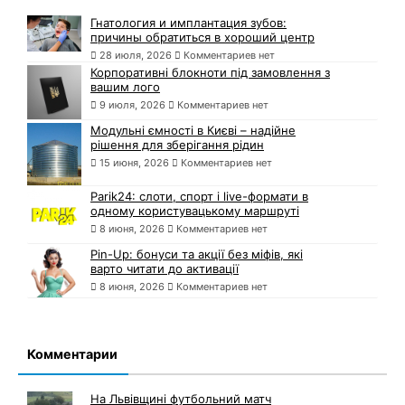
Гнатология и имплантация зубов:
причины обратиться в хороший центр
28 июля, 2026
Комментариев нет
Корпоративні блокноти під замовлення з
вашим лого
9 июля, 2026
Комментариев нет
Модульні ємності в Києві – надійне
рішення для зберігання рідин
15 июня, 2026
Комментариев нет
Parik24: слоти, спорт і live-формати в
одному користувацькому маршруті
8 июня, 2026
Комментариев нет
Pin-Up: бонуси та акції без міфів, які
варто читати до активації
8 июня, 2026
Комментариев нет
Комментарии
На Львівщині футбольний матч