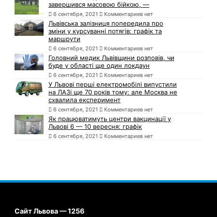
завершився масовою бійкою, —
6 сентября, 2021
Комментариев нет
Львівська залізниця попередила про
зміни у курсуванні потягів: графік та
маршрути
6 сентября, 2021
Комментариев нет
Головний медик Львівщини розповів, чи
буде у області ще один локдаун
6 сентября, 2021
Комментариев нет
У Львові перші електромобілі випустили
на ЛАЗі ще 70 років тому: але Москва не
схвалила експеримент
6 сентября, 2021
Комментариев нет
Як працюватимуть центри вакцинації у
Львові 6 — 10 вересня: графік
6 сентября, 2021
Комментариев нет
Сайт Львова — 1256