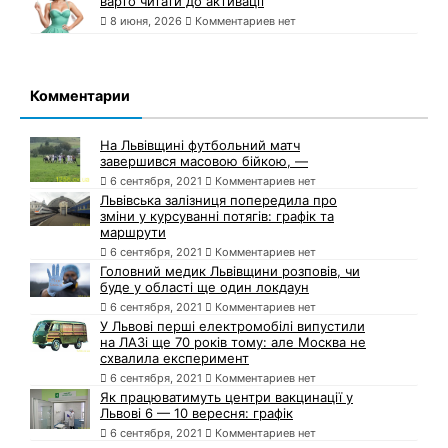
варто читати до активації
8 июня, 2026
Комментариев нет
Комментарии
На Львівщині футбольний матч
завершився масовою бійкою, —
6 сентября, 2021
Комментариев нет
Львівська залізниця попередила про
зміни у курсуванні потягів: графік та
маршрути
6 сентября, 2021
Комментариев нет
Головний медик Львівщини розповів, чи
буде у області ще один локдаун
6 сентября, 2021
Комментариев нет
У Львові перші електромобілі випустили
на ЛАЗі ще 70 років тому: але Москва не
схвалила експеримент
6 сентября, 2021
Комментариев нет
Як працюватимуть центри вакцинації у
Львові 6 — 10 вересня: графік
6 сентября, 2021
Комментариев нет