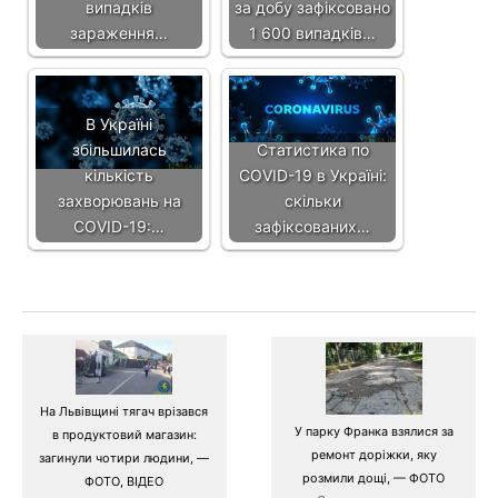
випадків
за добу зафіксовано
зараження…
1 600 випадків…
В Україні
збільшилась
Статистика по
кількість
COVID-19 в Україні:
захворювань на
скільки
COVID-19:…
зафіксованих…
На Львівщині тягач врізався
У парку Франка взялися за
в продуктовий магазин:
ремонт доріжки, яку
загинули чотири людини, —
розмили дощі, — ФОТО
ФОТО, ВІДЕО