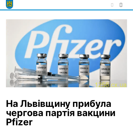
Skip
to
content
На Львівщину прибула
чергова партія вакцини
Pfizer