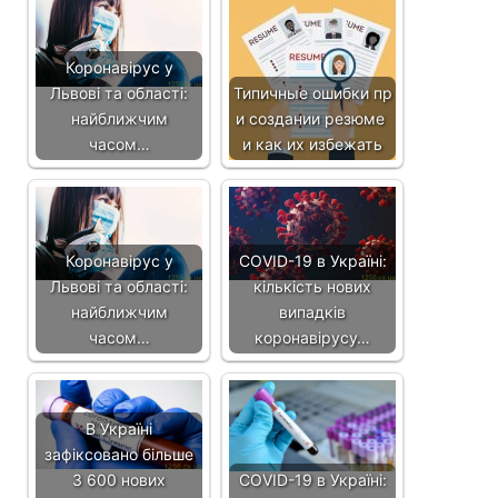
Коронавірус у
Львові та області:
Типичные ошибки пр
найближчим
и создании резюме
часом…
и как их избежать
Коронавірус у
COVID-19 в Україні:
Львові та області:
кількість нових
найближчим
випадків
часом…
коронавірусу…
В Україні
зафіксовано більше
3 600 нових
COVID-19 в Україні: