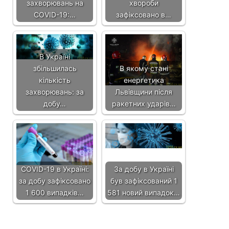
захворювань на
хвороби
COVID-19:…
зафіксовано в…
В Україні
збільшилась
В якому стані
кількість
енергетика
захворювань: за
Львівщини після
добу…
ракетних ударів…
COVID-19 в Україні:
За добу в Україні
за добу зафіксовано
був зафіксований 1
1 600 випадків…
581 новий випадок…