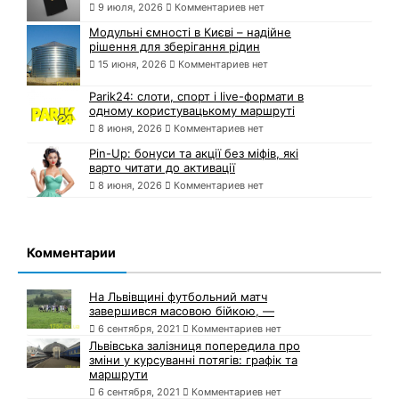
9 июля, 2026
Комментариев нет
Модульні ємності в Києві – надійне
рішення для зберігання рідин
15 июня, 2026
Комментариев нет
Parik24: слоти, спорт і live-формати в
одному користувацькому маршруті
8 июня, 2026
Комментариев нет
Pin-Up: бонуси та акції без міфів, які
варто читати до активації
8 июня, 2026
Комментариев нет
Комментарии
На Львівщині футбольний матч
завершився масовою бійкою, —
6 сентября, 2021
Комментариев нет
Львівська залізниця попередила про
зміни у курсуванні потягів: графік та
маршрути
6 сентября, 2021
Комментариев нет