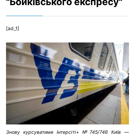
"Бойківського експресу"
[ad_1]
Знову курсуватиме Інтерсіті+ №745/746 Київ —