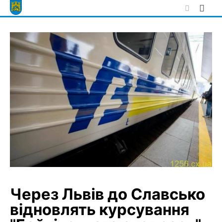
Skip
to
content
Через Львів до Славсько
відновлять курсування