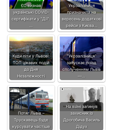
ЄС визнав
Укрзалізниця
українські COVID-
призначила на
сертифікати у "Дії":
вересень додаткові
…
рейси з Києва…
Куди піти у Львові:
"Укрзалізниця"
ТОП цікавих подій
запускає поїзд
до Дня
сполученням Львів
Незалежності
—…
На війні загинув
Потяг Львів –
захисник із
Трускавець буде
Дрогобича Василь
курсувати частіше
Дідух