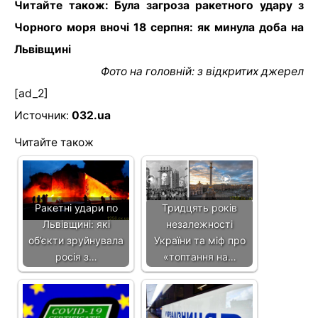
Читайте також: Була загроза ракетного удару з
Чорного моря вночі 18 серпня: як минула доба на
Львівщині
Фото на головній: з відкритих джерел
[ad_2]
Источник:
032.ua
Читайте також
Ракетні удари по
Тридцять років
Львівщині: які
незалежності
об’єкти зруйнувала
України та міф про
росія з…
«топтання на…