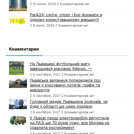
15 июня, 2026
Комментариев нет
Parik24: слоти, спорт і live-формати в
одному користувацькому маршруті
8 июня, 2026
Комментариев нет
Комментарии
На Львівщині футбольний матч
завершився масовою бійкою, —
6 сентября, 2021
Комментариев нет
Львівська залізниця попередила про
зміни у курсуванні потягів: графік та
маршрути
6 сентября, 2021
Комментариев нет
Головний медик Львівщини розповів, чи
буде у області ще один локдаун
6 сентября, 2021
Комментариев нет
У Львові перші електромобілі випустили
на ЛАЗі ще 70 років тому: але Москва не
схвалила експеримент
6 сентября, 2021
Комментариев нет