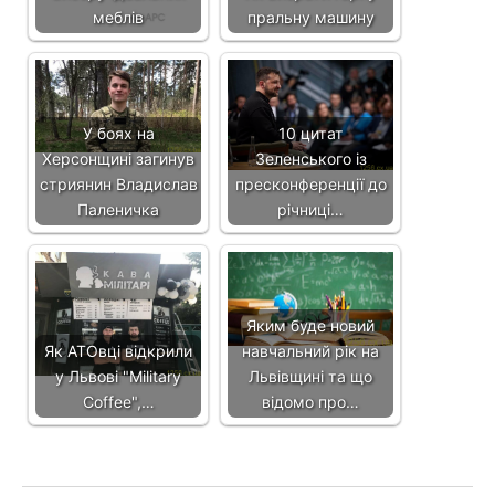
меблів
пральну машину
У боях на
10 цитат
Херсонщині загинув
Зеленського із
стриянин Владислав
пресконференції до
Паленичка
річниці…
Яким буде новий
Як АТОвці відкрили
навчальний рік на
у Львові "Military
Львівщині та що
Coffee",…
відомо про…