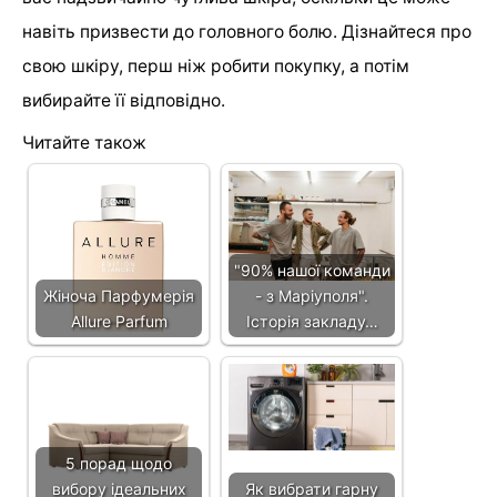
навіть призвести до головного болю. Дізнайтеся про
свою шкіру, перш ніж робити покупку, а потім
вибирайте її відповідно.
Читайте також
"90% нашої команди
Жіноча Парфумерія
- з Маріуполя".
Allure Parfum
Історія закладу…
5 порад щодо
вибору ідеальних
Як вибрати гарну