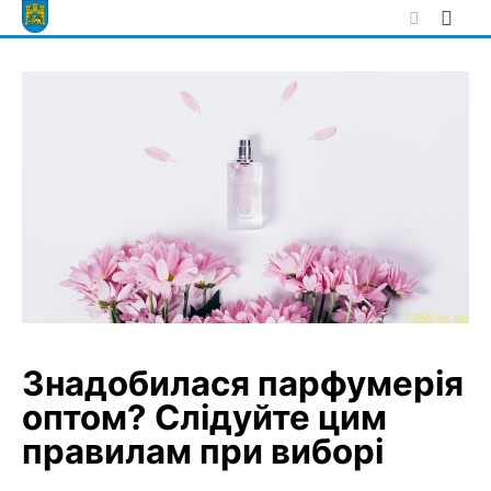
Skip
to
content
Знадобилася парфумерія
оптом? Слідуйте цим
правилам при виборі