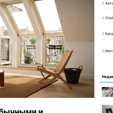
Авт
Опу
Кате
Мет
Недав
обычными и