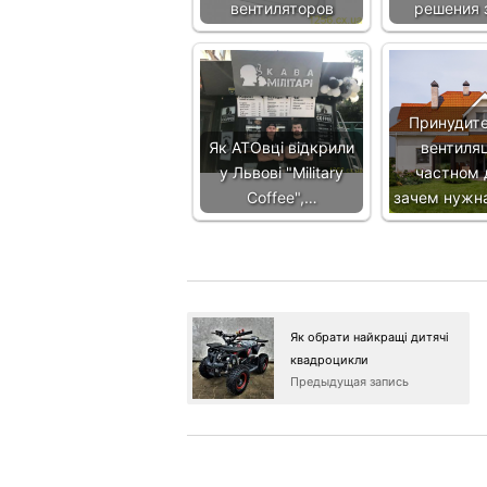
вентиляторов
решения 
Принудит
Як АТОвці відкрили
вентиля
у Львові "Military
частном 
Coffee",…
зачем нужн
Як обрати найкращі дитячі
квадроцикли
Предыдущая запись