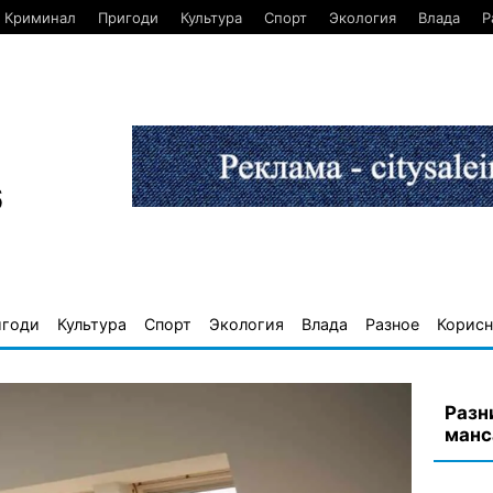
Криминал
Пригоди
Культура
Спорт
Экология
Влада
Р
6
игоди
Культура
Спорт
Экология
Влада
Разное
Корисн
Разн
манс