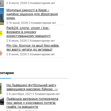
9 июля, 2026
Комментариев нет
Модульні ємності в Києві –
надійне рішення для зберігання
рідин
15 июня, 2026
Комментариев нет
Parik24: слоти, спорт і live-
формати в одному
користувацькому маршруті
8 июня, 2026
Комментариев нет
Pin-Up: бонуси та акції без міфів,
які варто читати до активації
8 июня, 2026
Комментариев нет
ентарии
На Львівщині футбольний матч
завершився масовою бійкою, —
6 сентября, 2021
Комментариев нет
Львівська залізниця попередила
про зміни у курсуванні потягів:
графік та маршрути