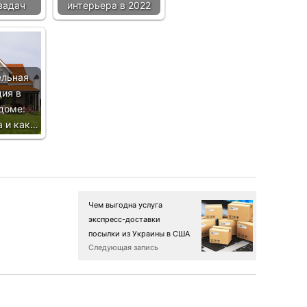
задач
интерьера в 2022
ельная
ция в
доме:
а и как…
Чем выгодна услуга
экспресс-доставки
посылки из Украины в США
Следующая запись