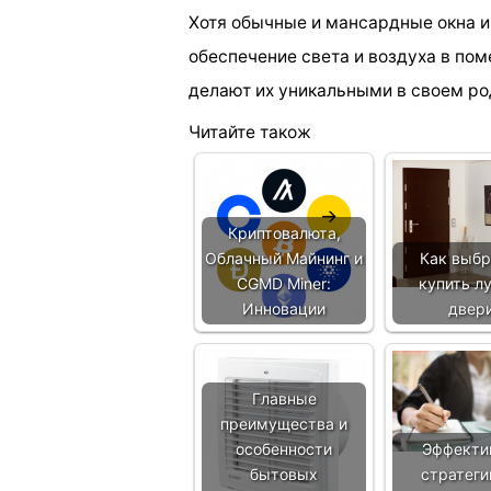
Хотя обычные и мансардные окна 
обеспечение света и воздуха в пом
делают их уникальными в своем ро
Читайте також
Криптовалюта,
Облачный Майнинг и
Как выбр
CGMD Miner:
купить л
Инновации
двер
Главные
преимущества и
особенности
Эффекти
бытовых
стратеги