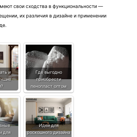
имеют свои сходства в функциональности —
ещении, их различия в дизайне и применении
де.
ать и
Где выгодно
учшие
приобрести
и?
пенопласт оптом
вные
Идеи для
и для
роскошного дизайна