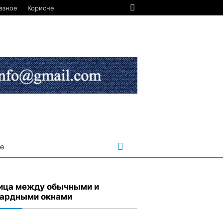
азное
Корисне
е
ица между обычными и
ардными окнами