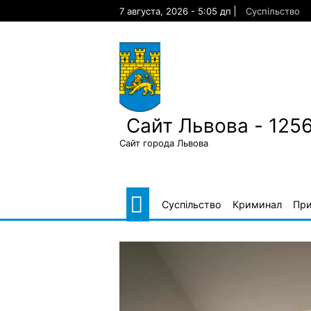
Skip
7 августа, 2026 - 5:05 дп
Суспільство
to
content
Сайт Львова - 125
Сайт города Львова
Суспільство
Криминал
Пр